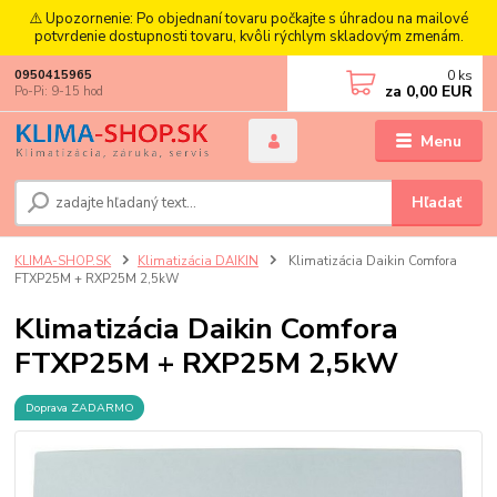
⚠️ Upozornenie: Po objednaní tovaru počkajte s úhradou na mailové
potvrdenie dostupnosti tovaru, kvôli rýchlym skladovým zmenám.
0
ks
0950415965
za
0,00 EUR
Po-Pi: 9-15 hod
Menu
Hľadať
KLIMA-SHOP.SK
Klimatizácia DAIKIN
Klimatizácia Daikin Comfora
FTXP25M + RXP25M 2,5kW
Klimatizácia Daikin Comfora
FTXP25M + RXP25M 2,5kW
Doprava ZADARMO