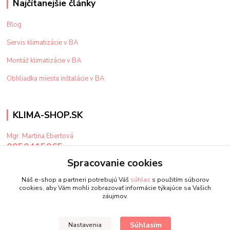
Najčítanejšie články
Blog
Servis klimatizácie v BA
Montáž klimatizácie v BA
Obhliadka miesta inštalácie v BA
KLIMA-SHOP.SK
Mgr. Martina Ebertová
0950415965
Po-Pi: 9-15 hod
Spracovanie cookies
klima@klima-shop.sk
Náš e-shop a partneri potrebujú Váš
súhlas
s použitím súborov
cookies, aby Vám mohli zobrazovať informácie týkajúce sa Vašich
záujmov.
Súhlasím
Nastavenia