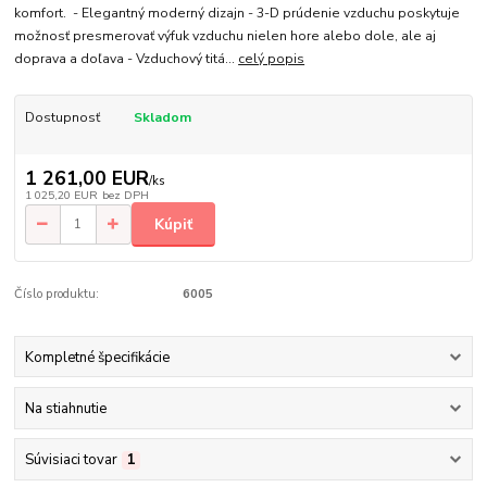
komfort. - Elegantný moderný dizajn - 3-D prúdenie vzduchu poskytuje
možnosť presmerovať výfuk vzduchu nielen hore alebo dole, ale aj
doprava a doľava - Vzduchový titá...
celý popis
Dostupnosť
Skladom
1 261,00 EUR
/
ks
1 025,20 EUR
bez DPH
Kúpiť
Číslo produktu:
6005
Kompletné špecifikácie
Na stiahnutie
Súvisiaci tovar
1