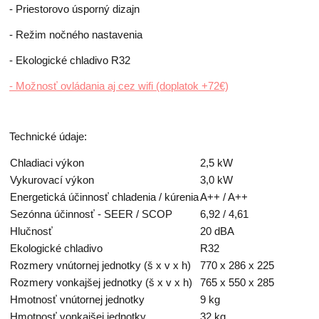
- Priestorovo úsporný dizajn
- Režim nočného nastavenia
- Ekologické chladivo R32
- Možnosť ovládania aj cez wifi (doplatok +72€)
Technické údaje:
Chladiaci výkon
2,5 kW
Vykurovací výkon
3,0 kW
Energetická účinnosť chladenia / kúrenia
A++ / A++
Sezónna účinnosť - SEER / SCOP
6,92 / 4,61
Hlučnosť
20 dBA
Ekologické chladivo
R32
Rozmery vnútornej jednotky (š x v x h)
770 x 286 x 225
Rozmery vonkajšej jednotky (š x v x h)
765 x 550 x 285
Hmotnosť vnútornej jednotky
9 kg
Hmotnosť vonkajšej jednotky
32 kg