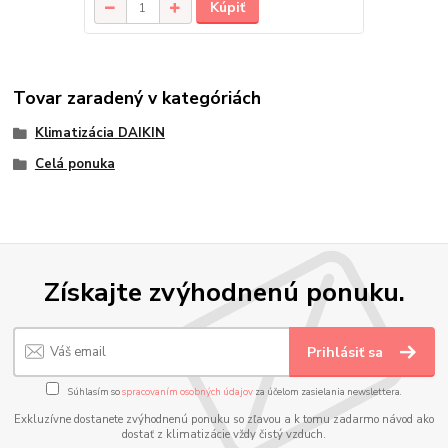
Kúpiť
Tovar zaradený v kategóriách
Klimatizácia DAIKIN
Celá ponuka
Získajte zvýhodnenú ponuku.
Prihlásiť sa
Súhlasím so
spracovaním osobných údajov
za účelom zasielania newslettera.
Exkluzívne dostanete zvýhodnenú ponuku so zľavou a k tomu zadarmo návod ako
dostať z klimatizácie vždy čistý vzduch.