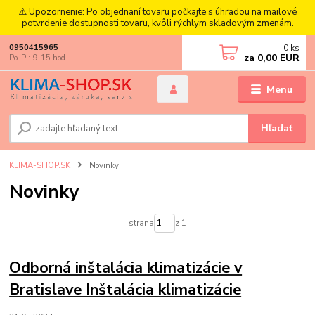
⚠️ Upozornenie: Po objednaní tovaru počkajte s úhradou na mailové
potvrdenie dostupnosti tovaru, kvôli rýchlym skladovým zmenám.
0
ks
0950415965
za
0,00 EUR
Po-Pi: 9-15 hod
Menu
Hľadať
KLIMA-SHOP.SK
Novinky
Novinky
strana
z 1
Odborná inštalácia klimatizácie v
Bratislave Inštalácia klimatizácie