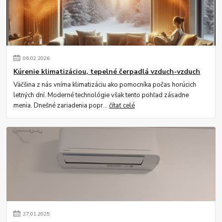
06
.
02
.
2026
Kúrenie klimatizáciou, tepelné čerpadlá vzduch-vzduch
Väčšina z nás vníma klimatizáciu ako pomocníka počas horúcich
letných dní. Moderné technológie však tento pohľad zásadne
menia. Dnešné zariadenia popr...
čítať celé
27
.
01
.
2025