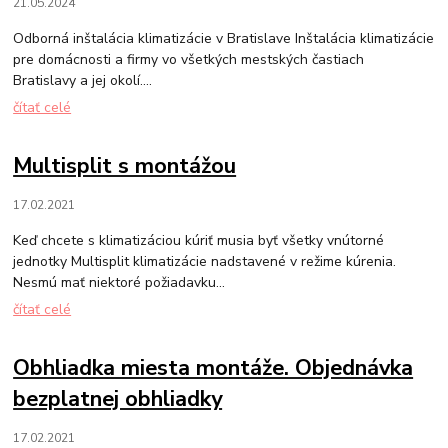
21.05.2024
Odborná inštalácia klimatizácie v Bratislave Inštalácia klimatizácie
pre domácnosti a firmy vo všetkých mestských častiach
Bratislavy a jej okolí....
čítať celé
Multisplit s montážou
17.02.2021
Keď chcete s klimatizáciou kúriť musia byť všetky vnútorné
jednotky Multisplit klimatizácie nadstavené v režime kúrenia.
Nesmú mať niektoré požiadavku...
čítať celé
Obhliadka miesta montáže. Objednávka
bezplatnej obhliadky
17.02.2021