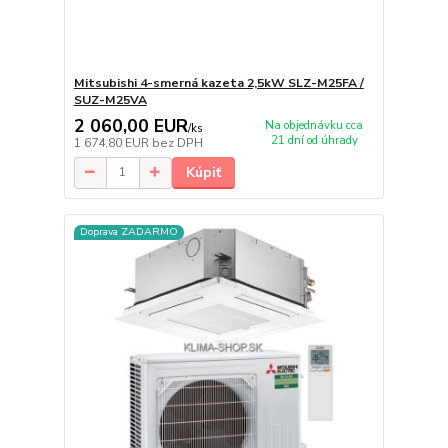
Mitsubishi 4-smerná kazeta 2,5kW SLZ-M25FA /
SUZ-M25VA
2 060,00 EUR
Na objednávku cca
/
ks
21 dní od úhrady
1 674,80 EUR
bez DPH
Kúpiť
Doprava ZADARMO