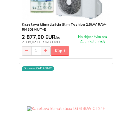
Kazetová klimatizácia Slim Toshiba 2,5kW RAV-
RM301MUT-E
2 877,00 EUR
Na objednávku cca
/
ks
21 dní od úhrady
2 339,02 EUR
bez DPH
Kúpiť
Doprava ZADARMO