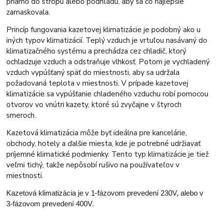
priamo do stropu alebo podhľadu, aby sa čo najlepšie
zamaskovala.
Princíp fungovania kazetovej klimatizácie je podobný ako u
iných typov klimatizácií. Teplý vzduch je vrtuľou nasávaný do
klimatizačného systému a prechádza cez chladič, ktorý
ochladzuje vzduch a odstraňuje vlhkosť. Potom je vychladený
vzduch vypúšťaný späť do miestnosti, aby sa udržala
požadovaná teplota v miestnosti. V prípade kazetovej
klimatizácie sa vypúšťanie chladeného vzduchu robí pomocou
otvorov vo vnútri kazety, ktoré sú zvyčajne v štyroch
smeroch.
Kazetová klimatizácia môže byť ideálna pre kancelárie,
obchody, hotely a ďalšie miesta, kde je potrebné udržiavať
príjemné klimatické podmienky. Tento typ klimatizácie je tiež
veľmi tichý, takže nepôsobí rušivo na používateľov v
miestnosti.
Kazetová klimatizácia je v 1-fázovom prevedení 230V, alebo v
3-fázovom prevedení 400V.