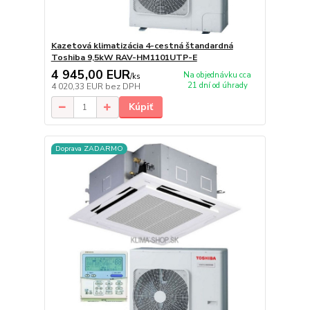
Kazetová klimatizácia 4-cestná štandardná
Toshiba 9,5kW RAV-HM1101UTP-E
4 945,00 EUR
Na objednávku cca
/
ks
21 dní od úhrady
4 020,33 EUR
bez DPH
Kúpiť
Doprava ZADARMO