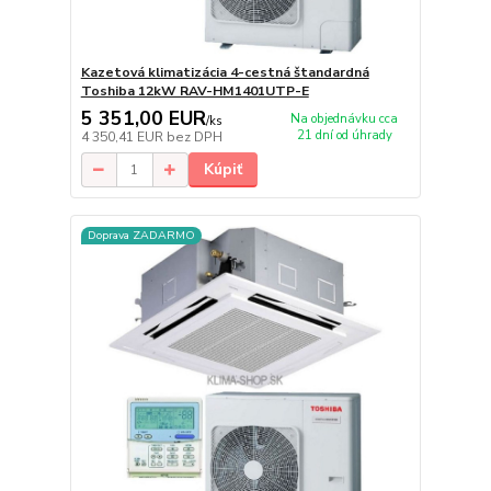
Kazetová klimatizácia 4-cestná štandardná
Toshiba 12kW RAV-HM1401UTP-E
5 351,00 EUR
Na objednávku cca
/
ks
21 dní od úhrady
4 350,41 EUR
bez DPH
Kúpiť
Doprava ZADARMO