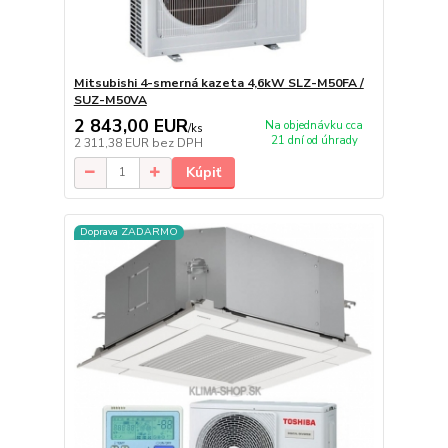
Mitsubishi 4-smerná kazeta 4,6kW SLZ-M50FA /
SUZ-M50VA
2 843,00 EUR
Na objednávku cca
/
ks
21 dní od úhrady
2 311,38 EUR
bez DPH
Kúpiť
Doprava ZADARMO