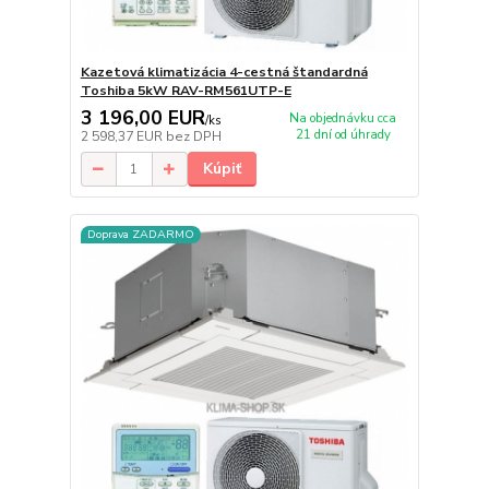
Kazetová klimatizácia 4-cestná štandardná
Toshiba 5kW RAV-RM561UTP-E
3 196,00 EUR
Na objednávku cca
/
ks
21 dní od úhrady
2 598,37 EUR
bez DPH
Kúpiť
Doprava ZADARMO