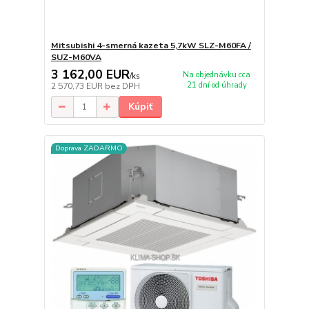
Mitsubishi 4-smerná kazeta 5,7kW SLZ-M60FA /
SUZ-M60VA
3 162,00 EUR
Na objednávku cca
/
ks
21 dní od úhrady
2 570,73 EUR
bez DPH
Kúpiť
Doprava ZADARMO