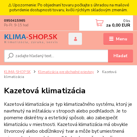
⚠️ Upozornenie: Po objednaní tovaru počkajte s úhradou na mailové
potvrdenie dostupnosti tovaru, kvôli rýchlym skladovým zmenám.
0
ks
0950415965
za
0,00 EUR
Po-Pi: 9-15 hod
Menu
Hľadať
KLIMA-SHOP.SK
Klimatizácia pre obchodné priestory
Kazetová
klimatizácia
Kazetová klimatizácia
Kazetová klimatizácia je typ klimatizačného systému, ktorý je
navrhnutý na inštaláciu v stropoch alebo podhľadoch. Je to
pomerne diskrétny a estetický spôsob, ako zabezpečiť
klimatizáciu v miestnosti. Kazetová klimatizácia má obvykle
štvorcový alebo obdĺžnikový tvar a môže byť umiestnená