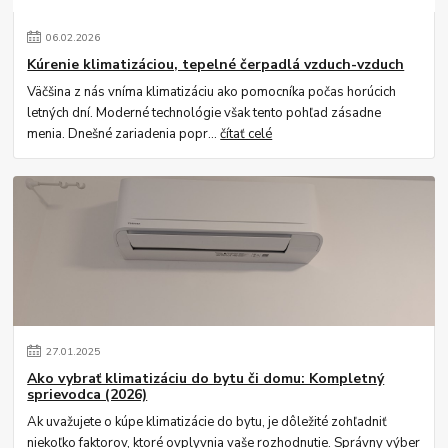
06
.
02
.
2026
Kúrenie klimatizáciou, tepelné čerpadlá vzduch-vzduch
Väčšina z nás vníma klimatizáciu ako pomocníka počas horúcich
letných dní. Moderné technológie však tento pohľad zásadne
menia. Dnešné zariadenia popr...
čítať celé
27
.
01
.
2025
Ako vybrať klimatizáciu do bytu či domu: Kompletný
sprievodca (2026)
Ak uvažujete o kúpe klimatizácie do bytu, je dôležité zohľadniť
niekoľko faktorov, ktoré ovplyvnia vaše rozhodnutie. Správny výber