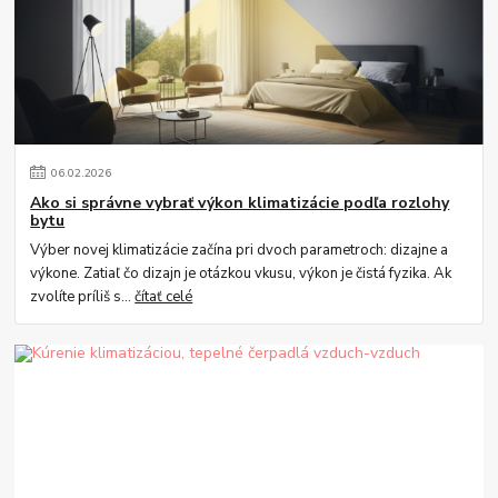
06
.
02
.
2026
Ako si správne vybrať výkon klimatizácie podľa rozlohy
bytu
Výber novej klimatizácie začína pri dvoch parametroch: dizajne a
výkone. Zatiaľ čo dizajn je otázkou vkusu, výkon je čistá fyzika. Ak
zvolíte príliš s...
čítať celé