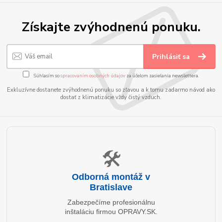
Získajte zvýhodnenú ponuku.
Prihlásiť sa
Súhlasím so
spracovaním osobných údajov
za účelom zasielania newslettera.
Exkluzívne dostanete zvýhodnenú ponuku so zľavou a k tomu zadarmo návod ako
dostať z klimatizácie vždy čistý vzduch.
🛠️
Odborná montáž v
Bratislave
Zabezpečíme profesionálnu
inštaláciu firmou OPRAVY.SK.