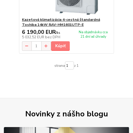
Kazetová klimatizácia 4-cestná štandardná
Toshiba 14kW RAV-HM1601UTP-E
6 190,00 EUR
Na objednávku cca
/
ks
21 dní od úhrady
5 032,52 EUR
bez DPH
Kúpiť
strana
z 1
Novinky z nášho blogu