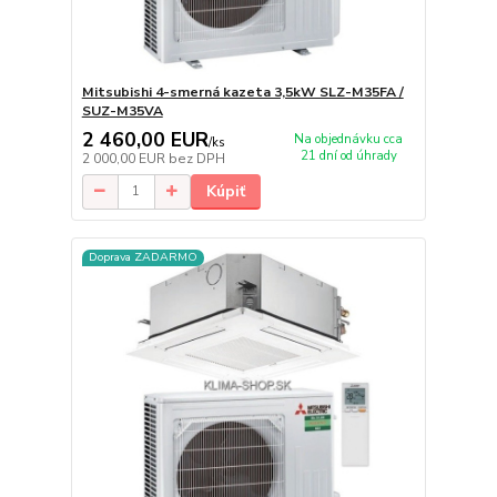
Mitsubishi 4-smerná kazeta 3,5kW SLZ-M35FA /
SUZ-M35VA
2 460,00 EUR
Na objednávku cca
/
ks
21 dní od úhrady
2 000,00 EUR
bez DPH
Kúpiť
Doprava ZADARMO