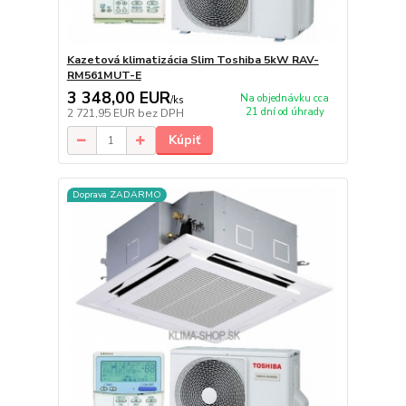
Kazetová klimatizácia Slim Toshiba 5kW RAV-
RM561MUT-E
3 348,00 EUR
Na objednávku cca
/
ks
21 dní od úhrady
2 721,95 EUR
bez DPH
Kúpiť
Doprava ZADARMO