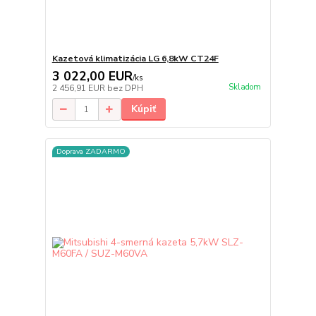
Kazetová klimatizácia LG 6,8kW CT24F
3 022,00 EUR
/
ks
Skladom
2 456,91 EUR
bez DPH
Kúpiť
Doprava ZADARMO