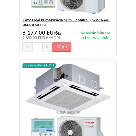
Kazetová klimatizácia Slim Toshiba 3,6kW RAV-
RM401MUT-E
3 177,00 EUR
Na objednávku cca
/
ks
21 dní od úhrady
2 582,93 EUR
bez DPH
Kúpiť
Doprava ZADARMO