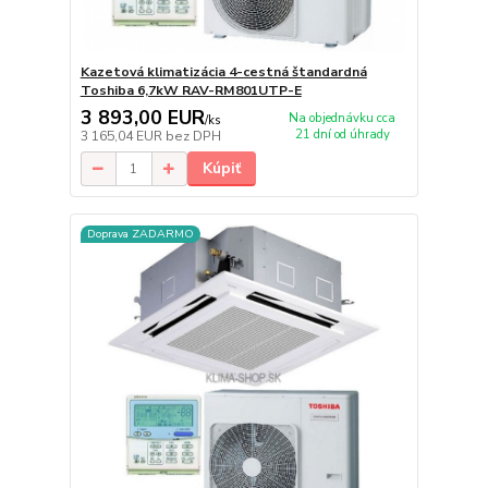
Kazetová klimatizácia 4-cestná štandardná
Toshiba 6,7kW RAV-RM801UTP-E
3 893,00 EUR
Na objednávku cca
/
ks
21 dní od úhrady
3 165,04 EUR
bez DPH
Kúpiť
Doprava ZADARMO