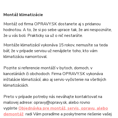
Montáž klimatizácie
Montáž od firma OPRAVY.SK dostanete aj s pridanou
hodnotou. A to, že si po sebe uprace tak, že ani nespoznáte,
že u vás boli. Prakticky sa už o nič nestaráte.
Montáže klimatizácií vykonáva 15 rokov, nemusíte sa teda
báť, že v prípade servisu už nenájdete toho, kto vám
klimatizáciu namontoval.
Pozrite si referencie montáží v bytoch, domoch, v
kanceláriách či obchodoch. Firma OPRAVY.SK vykonáva
inštalácie klimatizácií, ako aj servis-vyčistenie na všetkých
klimatizáciách.
Preto v prípade potreby nás neváhajte kontaktovať na
mailovej adrese: opravy@opravy.sk, alebo rovno
vyplnte
Objednávka pre montáž, servis, opravu, alebo
demontáž
radi Vám poradíme a poskytneme riešenie vašej