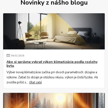
Novinky z nášho blogu
06
.
02
.
2026
Ako si správne vybrať výkon klimatizácie podľa rozlohy
bytu
Výber novej klimatizácie začína pri dvoch parametroch: dizajne a
výkone. Zatiaľ čo dizajn je otázkou vkusu, výkon je čistá fyzika. Ak
zvolíte príliš s...
čítať celé