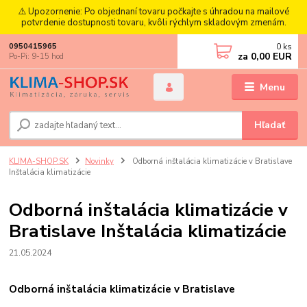
⚠️ Upozornenie: Po objednaní tovaru počkajte s úhradou na mailové
potvrdenie dostupnosti tovaru, kvôli rýchlym skladovým zmenám.
0
ks
0950415965
za
0,00 EUR
Po-Pi: 9-15 hod
Menu
Hľadať
KLIMA-SHOP.SK
Novinky
Odborná inštalácia klimatizácie v Bratislave
Inštalácia klimatizácie
Odborná inštalácia klimatizácie v
Bratislave Inštalácia klimatizácie
21.05.2024
Odborná inštalácia klimatizácie v Bratislave