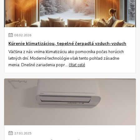
06
.
02
.
2026
Kúrenie klimatizáciou, tepelné čerpadlá vzduch-vzduch
Väčšina z nás vníma klimatizáciu ako pomocníka počas horúcich
letných dní. Moderné technológie však tento pohľad zásadne
menia. Dnešné zariadenia popr...
čítať celé
27
.
01
.
2025