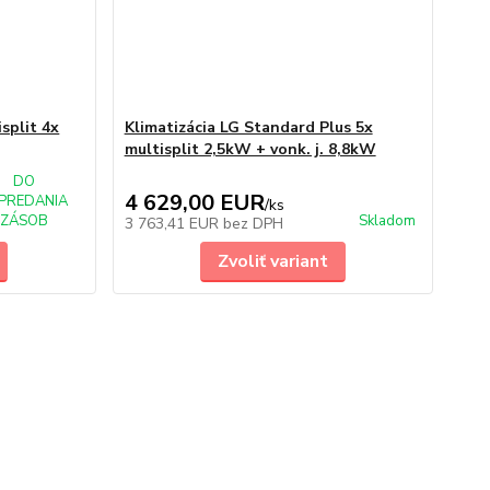
split 4x
Klimatizácia LG Standard Plus 5x
multisplit 2,5kW + vonk. j. 8,8kW
DO
4 629,00 EUR
PREDANIA
/
ks
ZÁSOB
Skladom
3 763,41 EUR
bez DPH
Zvoliť variant