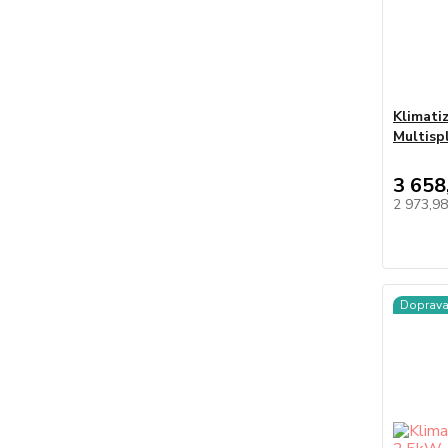
Klimati
Multisp
3 658
2 973,9
Doprav