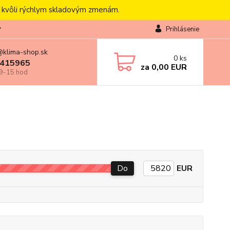
, kvôli rýchlym skladovým zmenám.
Prihlásenie
@klima-shop.sk
0
ks
415965
za
0,00 EUR
 9-15 hod
Do
EUR