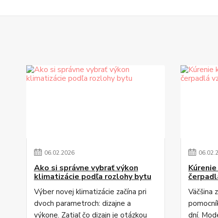
06
.
02
.
2026
06
.
02
.
Ako si správne vybrať výkon
Kúrenie
klimatizácie podľa rozlohy bytu
čerpadl
Výber novej klimatizácie začína pri
Väčšina z
dvoch parametroch: dizajne a
pomocník
výkone. Zatiaľ čo dizajn je otázkou
dní. Mod