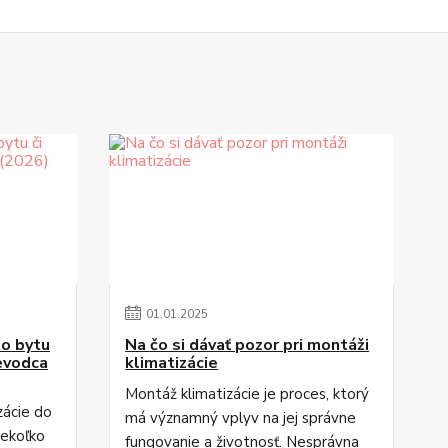
01
.
01
.
2025
do bytu
Na čo si dávať pozor pri montáži
evodca
klimatizácie
Montáž klimatizácie je proces, ktorý
zácie do
má významný vplyv na jej správne
iekoľko
fungovanie a životnosť. Nesprávna