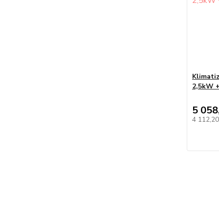
Klimati
2,5kW +
5 058
4 112,2