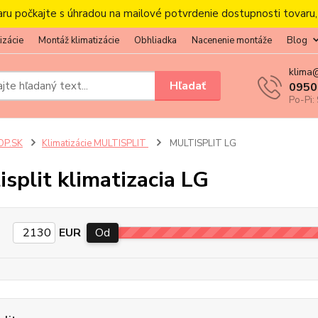
aru počkajte s úhradou na mailové potvrdenie dostupnosti tovaru
izácie
Montáž klimatizácie
Obhliadka
Nacenenie montáže
Blog
klima
Hľadať
0950
Po-Pi:
OP.SK
Klimatizácie MULTISPLIT
MULTISPLIT LG
isplit klimatizacia LG
EUR
Od