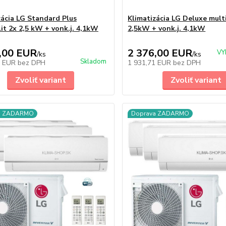
zácia LG Standard Plus
Klimatizácia LG Deluxe multi
lit 2x 2,5 kW + vonk.j. 4,1kW
2,5kW + vonk.j. 4,1kW
,00 EUR
2 376,00 EUR
VY
/
ks
/
ks
Skladom
5 EUR
bez DPH
1 931,71 EUR
bez DPH
Zvoliť variant
Zvoliť variant
a ZADARMO
Doprava ZADARMO