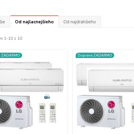
šie
Od najlacnejšieho
Od najdrahšieho
m 1-10 z 10
a ZADARMO
Doprava ZADARMO