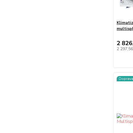
Klimati
multisp
2 826
2 297,5
Doprav