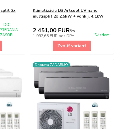
split 2x
Klimatizácia LG Artcool UV nano
multisplit 2x 2,5kW + vonk.j. 4,1kW
DO
2 451,00 EUR
PREDANIA
/
ks
ZÁSOB
Skladom
1 992,68 EUR
bez DPH
Zvoliť variant
Doprava ZADARMO