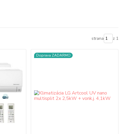
strana
z 1
Doprava ZADARMO