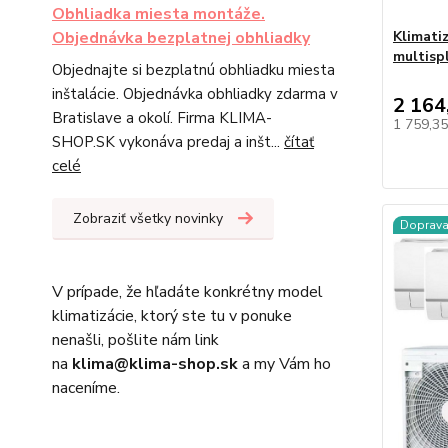
Obhliadka miesta montáže.
Objednávka bezplatnej obhliadky
Klimati
multisp
Objednajte si bezplatnú obhliadku miesta
inštalácie. Objednávka obhliadky zdarma v
2 164
Bratislave a okolí. Firma KLIMA-
1 759,3
SHOP.SK vykonáva predaj a inšt...
čítať
celé
Zobraziť všetky novinky
Doprav
V prípade, že hľadáte konkrétny model
klimatizácie, ktorý ste tu v ponuke
nenašli, pošlite nám link
na
klima@klima-shop.sk
a my Vám ho
naceníme.