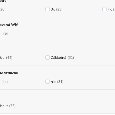
plit
(26)
3x
(23)
4x
(
ovaná Wifi
(75)
šia
(44)
Základná
(31)
ie vzduchu
(44)
nie
(31)
split
(75)