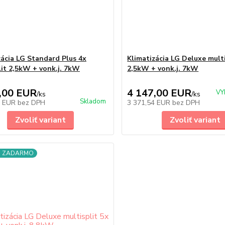
zácia LG Standard Plus 4x
Klimatizácia LG Deluxe multi
lit 2,5kW + vonk.j. 7kW
2,5kW + vonk.j. 7kW
,00 EUR
4 147,00 EUR
VY
/
ks
/
ks
Skladom
8 EUR
bez DPH
3 371,54 EUR
bez DPH
Zvoliť variant
Zvoliť variant
a ZADARMO