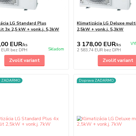
zácia LG Standard Plus
Klimatizácia LG Deluxe multi
lit 3x 2,5 kW + vonk.j. 5,3kW
2,5kW + vonk.j. 5,3kW
,00 EUR
3 178,00 EUR
VY
/
ks
/
ks
Skladom
6 EUR
bez DPH
2 583,74 EUR
bez DPH
Zvoliť variant
Zvoliť variant
a ZADARMO
Doprava ZADARMO