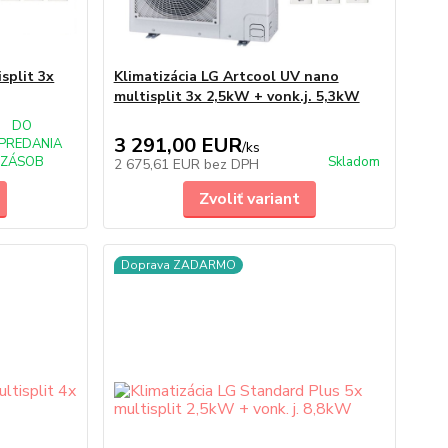
split 3x
Klimatizácia LG Artcool UV nano
multisplit 3x 2,5kW + vonk.j. 5,3kW
DO
3 291,00 EUR
PREDANIA
/
ks
ZÁSOB
Skladom
2 675,61 EUR
bez DPH
Zvoliť variant
Doprava ZADARMO