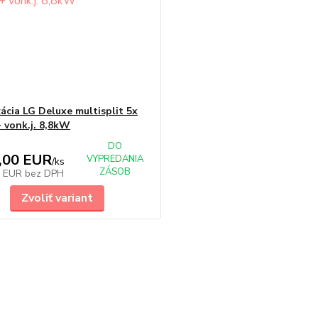
zácia LG Deluxe multisplit 5x
 vonk.j. 8,8kW
DO
,00 EUR
VYPREDANIA
/
ks
ZÁSOB
0 EUR
bez DPH
Zvoliť variant