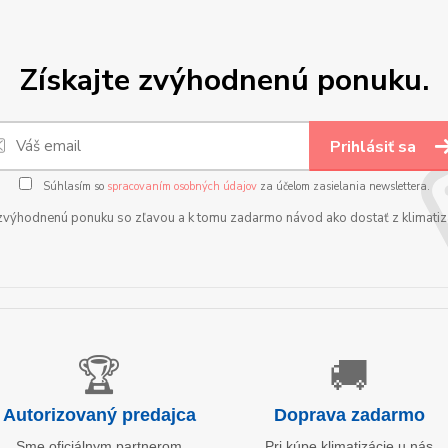
Získajte zvýhodnenú ponuku.
Prihlásiť sa
Súhlasím so
spracovaním osobných údajov
za účelom zasielania newslettera.
zvýhodnenú ponuku so zľavou a k tomu zadarmo návod ako dostať z klimatizá
🏆
🚚
Autorizovaný predajca
Doprava zadarmo
Sme oficiálnym partnerom
Pri kúpe klimatizácie u nás