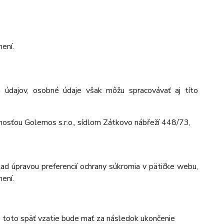
ení.
 údajov, osobné údaje však môžu spracovávať aj títo
osťou Golemos s.r.o., sídlom Zátkovo nábřeží 448/73,
lad úpravou preferencií ochrany súkromia v pätičke webu,
ení.
, toto späť vzatie bude mať za následok
ukončenie