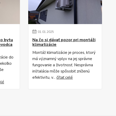
01
.
01
.
2025
do bytu
Na čo si dávať pozor pri montáži
evodca
klimatizácie
Montáž klimatizácie je proces, ktorý
zácie do
má významný vplyv na jej správne
iekoľko
fungovanie a životnosť. Nesprávna
aše
inštalácia môže spôsobiť zníženú
efektivitu, v...
čítať celé
elé