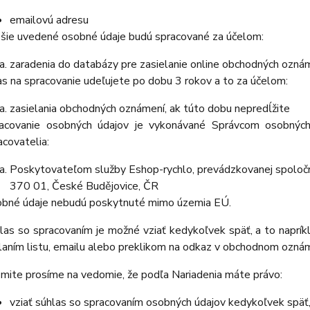
emailovú adresu
šie uvedené osobné údaje budú spracované za účelom:
zaradenia do databázy pre zasielanie online obchodných oznám
as na spracovanie udeľujete po dobu
3 rokov a
to za účelom:
zasielania obchodných oznámení, ak túto dobu nepredĺžite
acovanie osobných údajov je vykonávané Správcom osobných
acovatelia:
Poskytovateľom služby Eshop-rychlo, prevádzkovanej spoločn
370 01, České Budějovice, ČR
bné údaje
nebudú
poskytnuté mimo územia EÚ.
las so spracovaním je možné vziať kedykoľvek späť, a to
naprík
laním listu, emailu alebo preklikom na odkaz v obchodnom oznám
mite prosíme na vedomie, že podľa Nariadenia máte právo:
vziať súhlas so spracovaním osobných údajov kedykoľvek späť