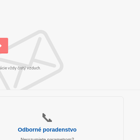
cie vždy čistý vzduch.
📞
Odborné poradenstvo
Nerozumiete parametrom?