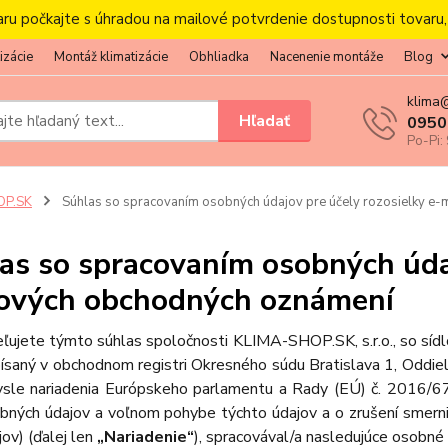
aru počkajte s úhradou na mailové potvrdenie dostupnosti tovaru
izácie
Montáž klimatizácie
Obhliadka
Nacenenie montáže
Blog
klima
Hľadať
0950
Po-Pi:
OP.SK
Súhlas so spracovaním osobných údajov pre účely rozosielky e
as so spracovaním osobných údaj
ových obchodných oznámení
ľujete týmto súhlas spoločnosti KLIMA-SHOP.SK, s.r.o., so sí
ísaný v obchodnom registri Okresného súdu Bratislava 1, Oddiel
sle nariadenia Európskeho parlamentu a Rady (EÚ) č. 2016/679
bných údajov a voľnom pohybe týchto údajov a o zrušení smern
jov) (ďalej len
„Nariadenie“
), spracovával/a nasledujúce osobné 