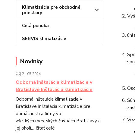
Klimatizácia pre obchodné
priestory
Vyš
Celá ponuka
úhl
SERVIS klimatizácie
Spr
Novinky
spr
21.05.2024
Odborná inštalácia klimatizácie v
Oso
Bratislave Inštalácia klimatizácie
Odborná inštalácia klimatizácie v
Súh
Bratislave Inštalácia klimatizácie pre
zas
domácnosti a firmy vo
Vez
všetkých mestských častiach Bratislavy a
jej okolí....
čítať celé