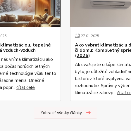
2026
27
.
01
.
2025
 klimatizáciou, tepelné
Ako vybrať klimatizáciu 
á vzduch-vzduch
či domu: Kompletný spri
(2026)
 nás vníma klimatizáciu ako
Ak uvažujete o kúpe klimati
a počas horúcich letných
bytu, je dôležité zohľadniť n
erné technológie však tento
faktorov, ktoré ovplyvnia v
ásadne menia. Dnešné
rozhodnutie. Správny výber
a popr...
čítať celé
klimatizácie zabezp...
čítať c
Zobraziť všetky články