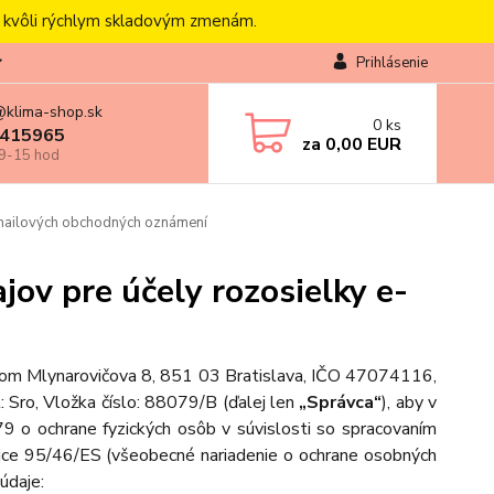
, kvôli rýchlym skladovým zmenám.
Prihlásenie
@klima-shop.sk
0
ks
415965
za
0,00 EUR
 9-15 hod
-mailových obchodných oznámení
ov pre účely rozosielky e-
dlom Mlynarovičova 8, 851 03 Bratislava, IČO 47074116,
: Sro, Vložka číslo: 88079/B
(ďalej len
„Správca“
), aby v
 o ochrane fyzických osôb v súvislosti so spracovaním
ice 95/46/ES (všeobecné nariadenie o ochrane osobných
údaje: