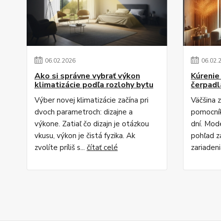
06
.
02
.
2026
06
.
02
.
Ako si správne vybrať výkon
Kúrenie
klimatizácie podľa rozlohy bytu
čerpadl
Výber novej klimatizácie začína pri
Väčšina z
dvoch parametroch: dizajne a
pomocník
výkone. Zatiaľ čo dizajn je otázkou
dní. Mod
vkusu, výkon je čistá fyzika. Ak
pohľad z
zvolíte príliš s...
čítať celé
zariadeni