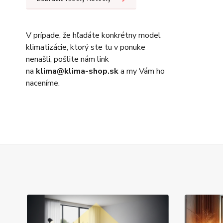
V prípade, že hľadáte konkrétny model
klimatizácie, ktorý ste tu v ponuke
nenašli, pošlite nám link
na
klima@klima-shop.sk
a my Vám ho
naceníme.