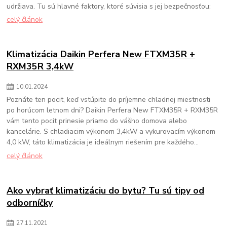
udržiava. Tu sú hlavné faktory, ktoré súvisia s jej bezpečnosťou:
celý článok
Klimatizácia Daikin Perfera New FTXM35R +
RXM35R 3,4kW
10
.
01
.
2024
Poznáte ten pocit, keď vstúpite do príjemne chladnej miestnosti
po horúcom letnom dni? Daikin Perfera New FTXM35R + RXM35R
vám tento pocit prinesie priamo do vášho domova alebo
kancelárie. S chladiacim výkonom 3,4kW a vykurovacím výkonom
4,0 kW, táto klimatizácia je ideálnym riešením pre každého...
celý článok
Ako vybrať klimatizáciu do bytu? Tu sú tipy od
odborníčky
27
.
11
.
2021