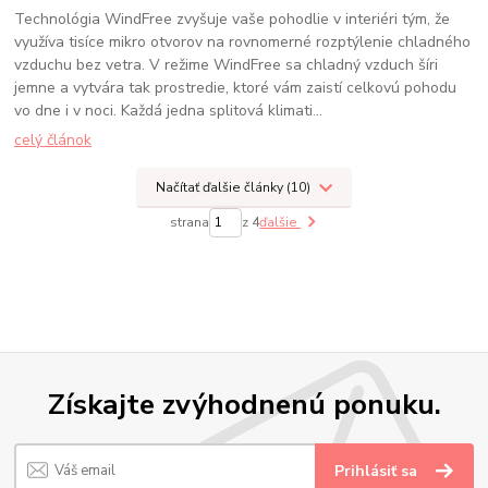
Technológia WindFree zvyšuje vaše pohodlie v interiéri tým, že
využíva tisíce mikro otvorov na rovnomerné rozptýlenie chladného
vzduchu bez vetra. V režime WindFree sa chladný vzduch šíri
jemne a vytvára tak prostredie, ktoré vám zaistí celkovú pohodu
vo dne i v noci. Každá jedna splitová klimati...
celý článok
Načítať ďalšie články (10)
strana
z 4
ďalšie
Získajte zvýhodnenú ponuku.
Prihlásiť sa