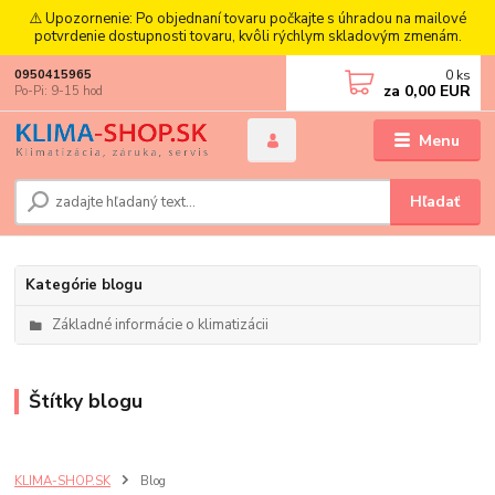
⚠️ Upozornenie: Po objednaní tovaru počkajte s úhradou na mailové
potvrdenie dostupnosti tovaru, kvôli rýchlym skladovým zmenám.
0
ks
0950415965
za
0,00 EUR
Po-Pi: 9-15 hod
Menu
Hľadať
Kategórie blogu
Základné informácie o klimatizácii
Štítky blogu
KLIMA-SHOP.SK
Blog