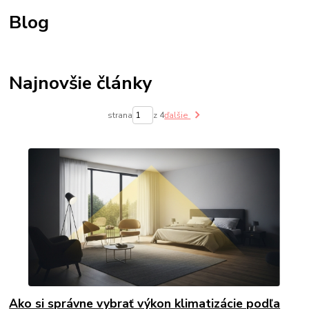
Blog
Najnovšie články
strana
z 4
ďalšie
Ako si správne vybrať výkon klimatizácie podľa