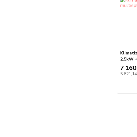
Klimati
2,5kW +
7 160
5 821,1