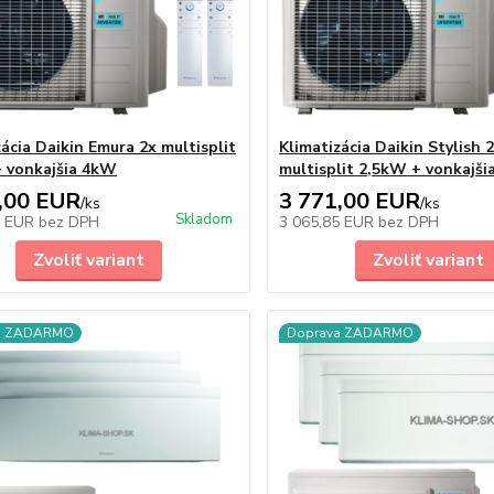
zácia Daikin Emura 2x multisplit
Klimatizácia Daikin Stylish 
 vonkajšia 4kW
multisplit 2,5kW + vonkajš
,00 EUR
3 771,00 EUR
/
ks
/
ks
Skladom
8 EUR
bez DPH
3 065,85 EUR
bez DPH
Zvoliť variant
Zvoliť variant
a ZADARMO
Doprava ZADARMO