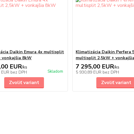
zácia Daikin Emura 4x multisplit
Klimatizácia Daikin Perfera 
 vonkajšia 8kW
multisplit 2,5kW + vonkajš
,00 EUR
7 295,00 EUR
/
ks
/
ks
Skladom
4 EUR
bez DPH
5 930,89 EUR
bez DPH
Zvoliť variant
Zvoliť variant