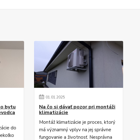
01
.
01
.
2025
do bytu
Na čo si dávať pozor pri montáži
evodca
klimatizácie
Montáž klimatizácie je proces, ktorý
zácie do
má významný vplyv na jej správne
iekoľko
fungovanie a životnosť. Nesprávna