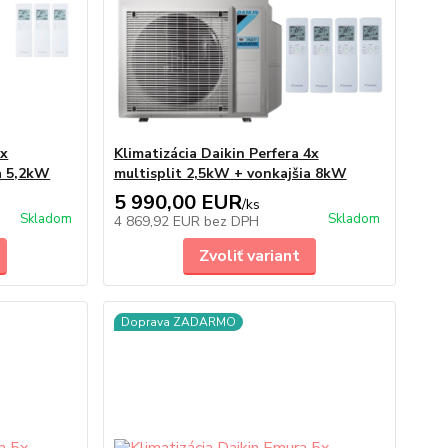
3x
Klimatizácia Daikin Perfera 4x
a 5,2kW
multisplit 2,5kW + vonkajšia 8kW
5 990,00 EUR
/
ks
Skladom
Skladom
4 869,92 EUR
bez DPH
Zvoliť variant
Doprava ZADARMO