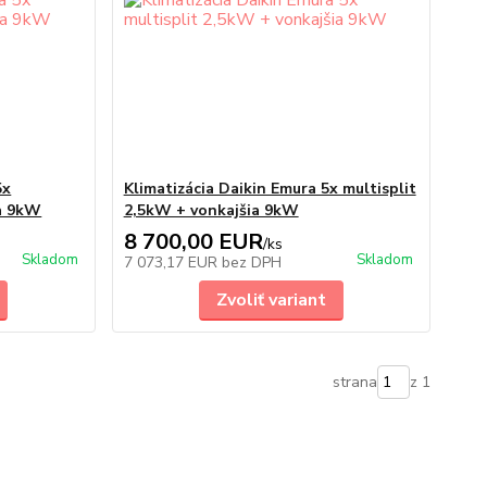
5x
Klimatizácia Daikin Emura 5x multisplit
ia 9kW
2,5kW + vonkajšia 9kW
8 700,00 EUR
/
ks
Skladom
Skladom
7 073,17 EUR
bez DPH
Zvoliť variant
strana
z 1