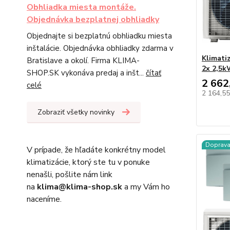
Obhliadka miesta montáže.
Objednávka bezplatnej obhliadky
Objednajte si bezplatnú obhliadku miesta
inštalácie. Objednávka obhliadky zdarma v
Klimati
Bratislave a okolí. Firma KLIMA-
2x 2,5k
SHOP.SK vykonáva predaj a inšt...
čítať
2 662
celé
2 164,5
Zobraziť všetky novinky
Doprav
V prípade, že hľadáte konkrétny model
klimatizácie, ktorý ste tu v ponuke
nenašli, pošlite nám link
na
klima@klima-shop.sk
a my Vám ho
naceníme.