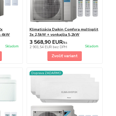
2x
Klimatizácia Daikin Comfora multisplit
ia 4kW
3x 2,5kW + vonkajšia 5,2kW
3 568,90 EUR
/
ks
Skladom
Skladom
2 901,54 EUR
bez DPH
Zvoliť variant
Doprava ZADARMO