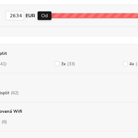
EUR
Od
plit
(41)
3x
(33)
4x
(
split
(62)
ovaná Wifi
(6)