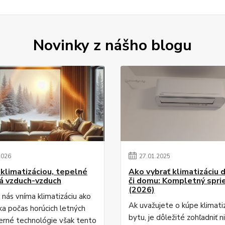
Novinky z nášho blogu
2026
27
.
01
.
2025
 klimatizáciou, tepelné
Ako vybrať klimatizáciu 
á vzduch-vzduch
či domu: Kompletný spri
(2026)
 nás vníma klimatizáciu ako
Ak uvažujete o kúpe klimati
a počas horúcich letných
bytu, je dôležité zohľadniť n
erné technológie však tento