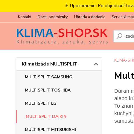
⚠️ Upozornenie: Po objednaní tov
Kontakt
Obch. podmienky
Úhrada a dodanie
Servis klimat
KLIMA-SH
Klimatizácie MULTISPLIT
Mult
MULTISPLIT SAMSUNG
MULTISPLIT TOSHIBA
Daikin m
alebo kú
MULTISPLIT LG
To zname
kuchyni,
MULTISPLIT DAIKIN
samostat
MULTISPLIT MITSUBISHI