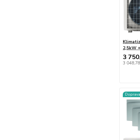
Klimati
2,5kW +
3 750
3 048,7
Doprav