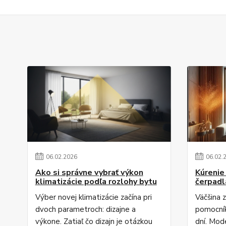
06
.
02
.
2026
06
.
02
.
Ako si správne vybrať výkon
Kúrenie
klimatizácie podľa rozlohy bytu
čerpadl
Výber novej klimatizácie začína pri
Väčšina z
dvoch parametroch: dizajne a
pomocník
výkone. Zatiaľ čo dizajn je otázkou
dní. Mod