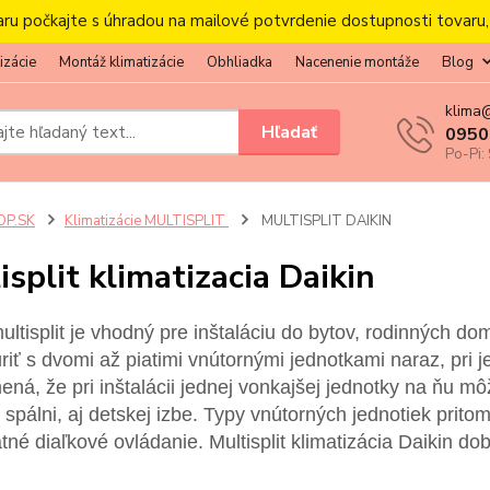
aru počkajte s úhradou na mailové potvrdenie dostupnosti tovaru
izácie
Montáž klimatizácie
Obhliadka
Nacenenie montáže
Blog
klima
Hľadať
0950
Po-Pi:
OP.SK
Klimatizácie MULTISPLIT
MULTISPLIT DAIKIN
isplit klimatizacia Daikin
ultisplit je vhodný pre inštaláciu do bytov, rodinných d
riť s dvomi až piatimi vnútornými jednotkami naraz, pri j
ná, že pri inštalácii jednej vonkajšej jednotky na ňu mô
 spálni, aj detskej izbe. Typy vnútorných jednotiek pri
né diaľkové ovládanie. Multisplit klimatizácia Daikin dob