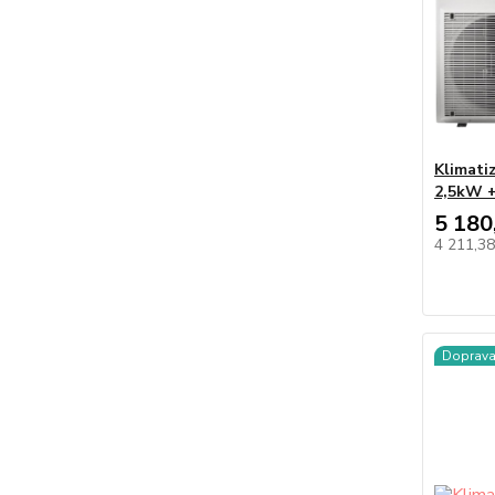
Klimati
2,5kW +
5 180
4 211,3
Doprav