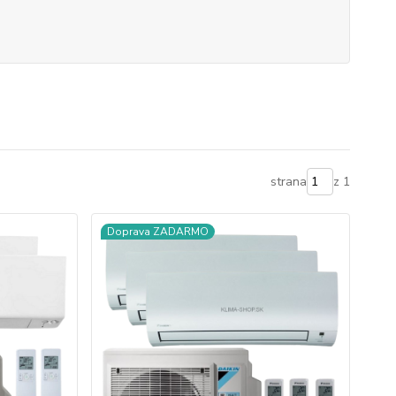
strana
z 1
Doprava ZADARMO