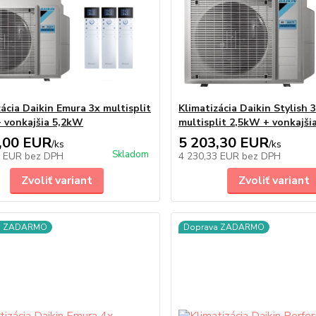
zácia Daikin Emura 3x multisplit
Klimatizácia Daikin Stylish 
 vonkajšia 5,2kW
multisplit 2,5kW + vonkajši
,00 EUR
5 203,30 EUR
/
ks
/
ks
Skladom
8 EUR
bez DPH
4 230,33 EUR
bez DPH
Zvoliť variant
Zvoliť variant
a ZADARMO
Doprava ZADARMO