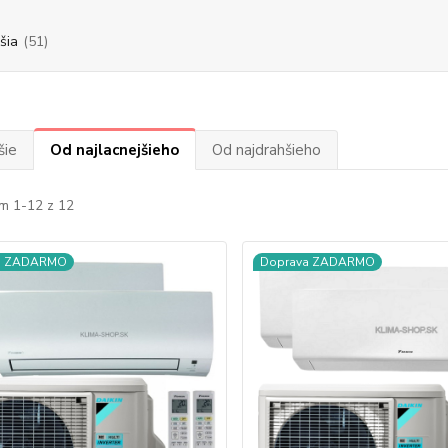
šia
(51)
šie
Od najlacnejšieho
Od najdrahšieho
m 1-12 z 12
a ZADARMO
Doprava ZADARMO