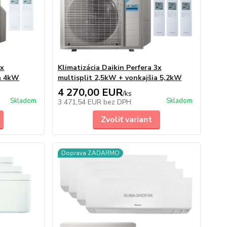
2x
Klimatizácia Daikin Perfera 3x
ia 4kW
multisplit 2,5kW + vonkajšia 5,2kW
4 270,00 EUR
/
ks
Skladom
Skladom
3 471,54 EUR
bez DPH
Zvoliť variant
Doprava ZADARMO