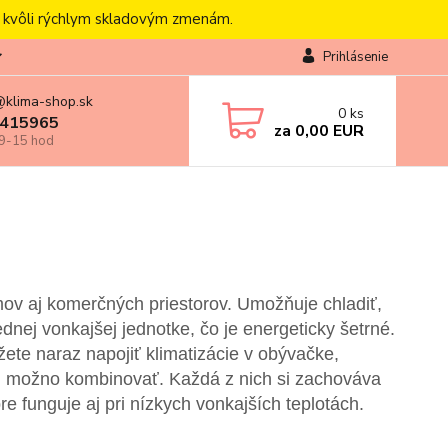
, kvôli rýchlym skladovým zmenám.
Prihlásenie
@klima-shop.sk
0
ks
415965
za
0,00 EUR
 9-15 hod
omov aj komerčných priestorov. Umožňuje chladiť,
ednej vonkajšej jednotke, čo je energeticky šetrné.
žete naraz napojiť klimatizácie v obývačke,
tom možno kombinovať. Každá z nich si zachováva
re funguje aj pri nízkych vonkajších teplotách.