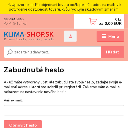
⚠️ Upozornenie: Po objednaní tovaru počkajte s úhradou na mailové
potvrdenie dostupnosti tovaru, kvôli rýchlym skladovým zmenám.
0
ks
0950415965
za
0,00 EUR
Po-Pi: 9-15 hod
Menu
Hľadať
Zabudnuté heslo
Ak už máte vytvorený účet, ale zabudli ste svoje heslo, zadajte svoju e-
mailovú adresu, ktorú ste uviedli pri registrácii. Zašleme Vám e-mail s
odkazom na nastavenie nového hesla.
Váš e-mail:
Obnoviť heslo