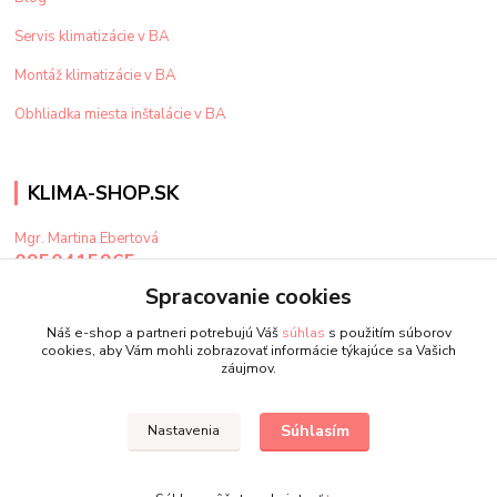
Servis klimatizácie v BA
Montáž klimatizácie v BA
Obhliadka miesta inštalácie v BA
KLIMA-SHOP.SK
Mgr. Martina Ebertová
0950415965
Po-Pi: 9-15 hod
Spracovanie cookies
klima@klima-shop.sk
Náš e-shop a partneri potrebujú Váš
súhlas
s použitím súborov
cookies, aby Vám mohli zobrazovať informácie týkajúce sa Vašich
záujmov.
Súhlasím
Nastavenia
Upravit sběr cookies.