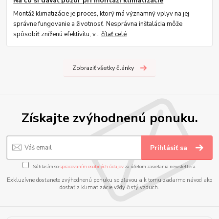
Na čo si dávať pozor pri montáži klimatizácie
Montáž klimatizácie je proces, ktorý má významný vplyv na jej
správne fungovanie a životnosť. Nesprávna inštalácia môže
spôsobiť zníženú efektivitu, v...
čítať celé
Zobraziť všetky články
Získajte zvýhodnenú ponuku.
Prihlásiť sa
Súhlasím so
spracovaním osobných údajov
za účelom zasielania newslettera.
Exkluzívne dostanete zvýhodnenú ponuku so zľavou a k tomu zadarmo návod ako
dostať z klimatizácie vždy čistý vzduch.