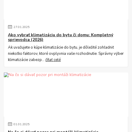
27
.
01
.
2025
Ako vybrať klimatizáciu do bytu či domu: Kompletný
sprievodca (2026)
Ak uvažujete o kúpe klimatizácie do bytu, je dôležité zohľadniť
niekoľko faktorov, ktoré ovplyvnia vaše rozhodnutie. Správny výber
klimatizácie zabezp...
čítať celé
01
.
01
.
2025