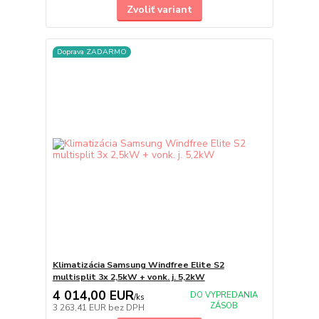
Zvoliť variant
Doprava ZADARMO
Klimatizácia Samsung Windfree Elite S2
multisplit 3x 2,5kW + vonk. j. 5,2kW
4 014,00 EUR
DO VYPREDANIA
/
ks
ZÁSOB
3 263,41 EUR
bez DPH