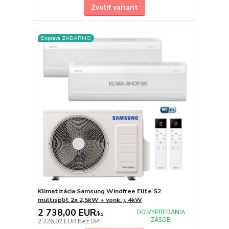
Zvoliť variant
Doprava ZADARMO
Klimatizácia Samsung Windfree Elite S2
multisplit 2x 2,5kW + vonk. j. 4kW
2 738,00 EUR
DO VYPREDANIA
/
ks
ZÁSOB
2 226,02 EUR
bez DPH