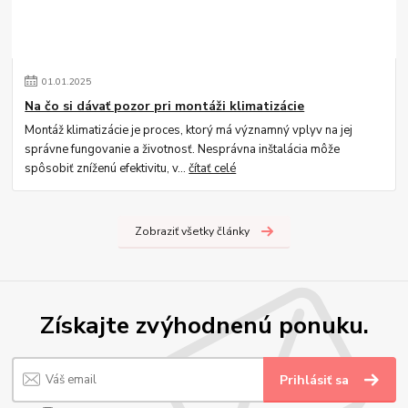
01
.
01
.
2025
Na čo si dávať pozor pri montáži klimatizácie
Montáž klimatizácie je proces, ktorý má významný vplyv na jej
správne fungovanie a životnosť. Nesprávna inštalácia môže
spôsobiť zníženú efektivitu, v...
čítať celé
Zobraziť všetky články
Získajte zvýhodnenú ponuku.
Prihlásiť sa