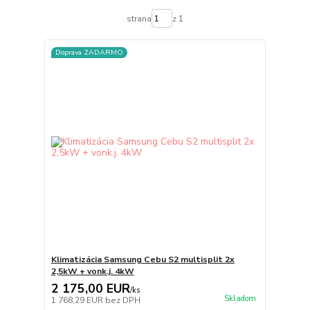
strana
z 1
Doprava ZADARMO
Klimatizácia Samsung Cebu S2 multisplit 2x
2,5kW + vonk.j. 4kW
2 175,00 EUR
/
ks
Skladom
1 768,29 EUR
bez DPH