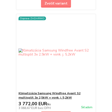
Zvoliť variant
Doprava ZADARMO
Klimatizácia Samsung Windfree Avant S2
multisplit 3x 2,5kW + vonk. j. 5,2kW
3 772,00 EUR
/
ks
Skladom
3 066,67 EUR
bez DPH