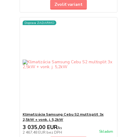
Zvoliť variant
Doprava ZADARMO
Klimatizácia Samsung Cebu S2 multisplit 3x
2,5kW + vonk. j. 5,2kW
3 035,00 EUR
/
ks
Skladom
2 467,48 EUR
bez DPH