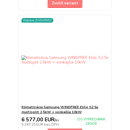
Zvoliť variant
Doprava ZADARMO
Klimatizácia Samsung WINDFREE Elite S2 5x
multisplit 2,5kW + vonkajšia 10kW
6 577,00 EUR
DO VYPREDANIA
/
ks
ZÁSOB
5 347,15 EUR
bez DPH