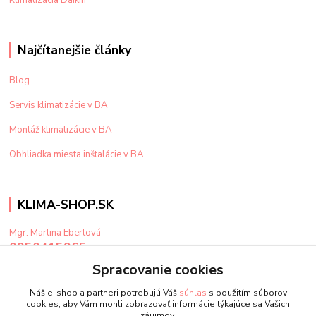
Najčítanejšie články
Blog
Servis klimatizácie v BA
Montáž klimatizácie v BA
Obhliadka miesta inštalácie v BA
KLIMA-SHOP.SK
Mgr. Martina Ebertová
0950415965
Po-Pi: 9-15 hod
Spracovanie cookies
klima@klima-shop.sk
Náš e-shop a partneri potrebujú Váš
súhlas
s použitím súborov
cookies, aby Vám mohli zobrazovať informácie týkajúce sa Vašich
záujmov.