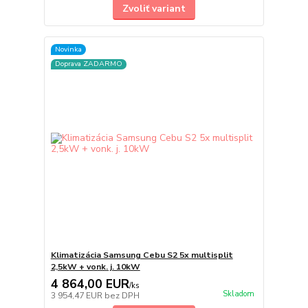
Zvoliť variant
Novinka
Doprava ZADARMO
Klimatizácia Samsung Cebu S2 5x multisplit
2,5kW + vonk. j. 10kW
4 864,00 EUR
/
ks
Skladom
3 954,47 EUR
bez DPH