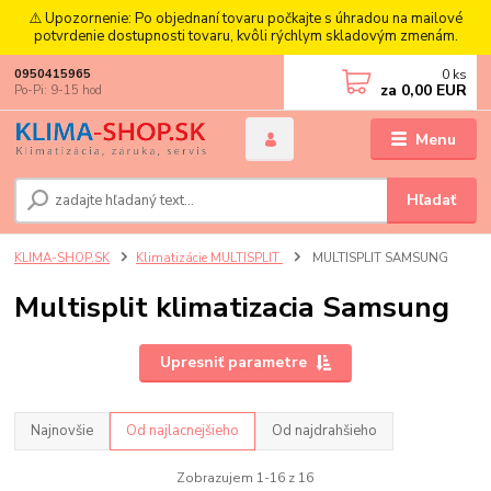
⚠️ Upozornenie: Po objednaní tovaru počkajte s úhradou na mailové
potvrdenie dostupnosti tovaru, kvôli rýchlym skladovým zmenám.
0
ks
0950415965
za
0,00 EUR
Po-Pi: 9-15 hod
Menu
Hľadať
KLIMA-SHOP.SK
Klimatizácie MULTISPLIT
MULTISPLIT SAMSUNG
Multisplit klimatizacia Samsung
Upresniť parametre
Najnovšie
Od najlacnejšieho
Od najdrahšieho
Zobrazujem 1-16 z 16