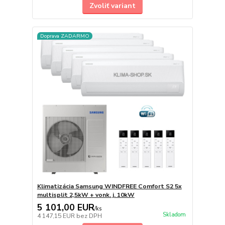
Zvoliť variant
Doprava ZADARMO
Klimatizácia Samsung WINDFREE Comfort S2 5x
multisplit 2,5kW + vonk. j. 10kW
5 101,00 EUR
/
ks
Skladom
4 147,15 EUR
bez DPH