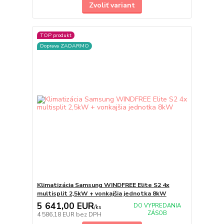
Zvoliť variant
TOP produkt
Doprava ZADARMO
Klimatizácia Samsung WINDFREE Elite S2 4x
multisplit 2,5kW + vonkajšia jednotka 8kW
5 641,00 EUR
DO VYPREDANIA
/
ks
ZÁSOB
4 586,18 EUR
bez DPH