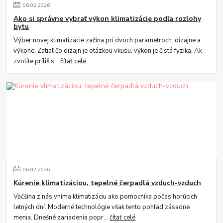
06
.
02
.
2026
Ako si správne vybrať výkon klimatizácie podľa rozlohy
bytu
Výber novej klimatizácie začína pri dvoch parametroch: dizajne a
výkone. Zatiaľ čo dizajn je otázkou vkusu, výkon je čistá fyzika. Ak
zvolíte príliš s...
čítať celé
06
.
02
.
2026
Kúrenie klimatizáciou, tepelné čerpadlá vzduch-vzduch
Väčšina z nás vníma klimatizáciu ako pomocníka počas horúcich
letných dní. Moderné technológie však tento pohľad zásadne
menia. Dnešné zariadenia popr...
čítať celé