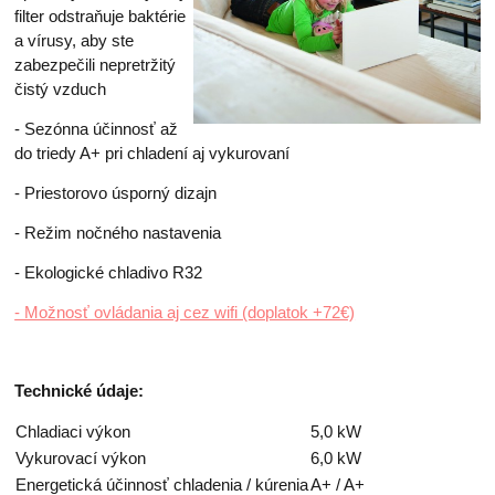
filter odstraňuje baktérie
a vírusy, aby ste
zabezpečili nepretržitý
čistý vzduch
- Sezónna účinnosť až
do triedy A+ pri chladení aj vykurovaní
- Priestorovo úsporný dizajn
- Režim nočného nastavenia
- Ekologické chladivo R32
- Možnosť ovládania aj cez wifi (doplatok +72€)
Technické údaje:
Chladiaci výkon
5,0 kW
Vykurovací výkon
6,0 kW
Energetická účinnosť chladenia / kúrenia
A+ / A+