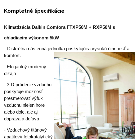
Kompletné špecifikácie
Klimatizácia Daikin Comfora FTXP50M + RXP50M s
chladiacim výkonom 5kW
-
Diskrétna nástenná jednotka poskytujúca vysokú úcinnosť a
komfort.
- Elegantný moderný
dizajn
-
3-D prúdenie vzduchu
poskytuje možnosť
presmerovať výfuk
vzduchu nielen hore
alebo dole, ale aj
doprava a doľava
- Vzduchový titánový
apatitový fotokatalytický