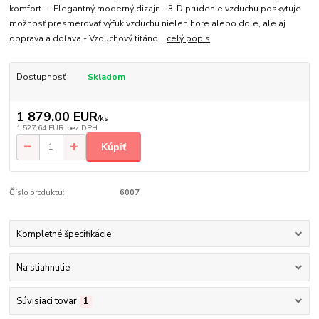
komfort. - Elegantný moderný dizajn - 3-D prúdenie vzduchu poskytuje
možnosť presmerovať výfuk vzduchu nielen hore alebo dole, ale aj
doprava a doľava - Vzduchový titáno...
celý popis
Dostupnosť
Skladom
1 879,00 EUR
/
ks
1 527,64 EUR
bez DPH
Kúpiť
Číslo produktu:
6007
Kompletné špecifikácie
Na stiahnutie
Súvisiaci tovar
1