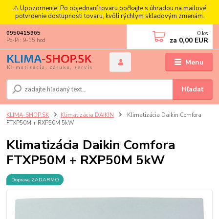
⚠️ Upozornenie: Po objednaní tovaru počkajte s úhradou na mailové
potvrdenie dostupnosti tovaru, kvôli rýchlym skladovým zmenám.
0
ks
0950415965
za
0,00 EUR
Po-Pi: 9-15 hod
Menu
Hľadať
KLIMA-SHOP.SK
Klimatizácia DAIKIN
Klimatizácia Daikin Comfora
FTXP50M + RXP50M 5kW
Klimatizácia Daikin Comfora
FTXP50M + RXP50M 5kW
Doprava ZADARMO