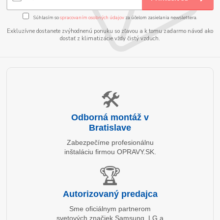
Súhlasím so
spracovaním osobných údajov
za účelom zasielania newslettera.
Exkluzívne dostanete zvýhodnenú ponuku so zľavou a k tomu zadarmo návod ako
dostať z klimatizácie vždy čistý vzduch.
🛠️
Odborná montáž v
Bratislave
Zabezpečíme profesionálnu
inštaláciu firmou OPRAVY.SK.
🏆
Autorizovaný predajca
Sme oficiálnym partnerom
svetových značiek Samsung, LG a