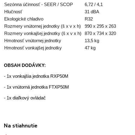
Sezónna účinnosť - SEER / SCOP
6,72 / 4,1
Hlučnosť
31 dBA
Ekologické chladivo
R32
Rozmery vnútornej jednotky (š x v x h)
990 x 295 x 263
Rozmery vonkajšej jednotky (š x v x h)
870 x 734 x 320
Hmotnosť vnútornej jednotky
13,5 kg
Hmotnosť vonkajšej jednotky
47 kg
OBSAH DODÁVKY:
- 1x vonkajšia jednotka RXP50M
- 1x vnútorná jednotka FTXP50M
- 1x diaľkový ovládač
Na stiahnutie