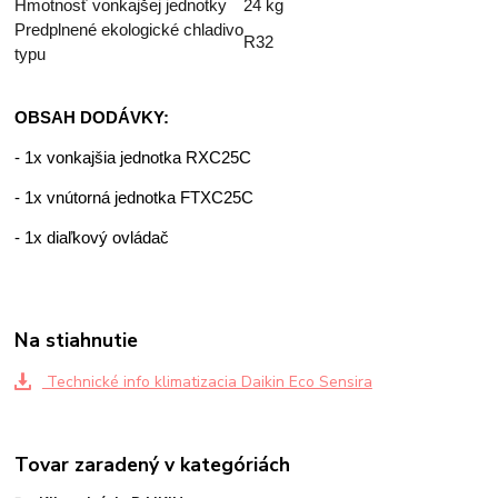
Hmotnosť vonkajšej jednotky
24 kg
Predplnené ekologické chladivo
R32
typu
OBSAH DODÁVKY:
- 1x vonkajšia jednotka RXC25C
- 1x vnútorná jednotka FTXC25C
- 1x diaľkový ovládač
Na stiahnutie
Technické info klimatizacia Daikin Eco Sensira
Tovar zaradený v kategóriách