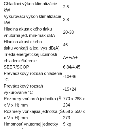
Chladiaci výkon klimatizácie
2,5
kW
Vykurovací výkon klimatizácie
2,8
kW
Hladina akustického tlaku
20-38
vnútorná jed. min-max dBA
Hladina akustického
46
tlaku vonkajšia jed. vys dB(A)
Trieda energetickej účinnosti
A++/A+
chladenie/kúrenie
SEER/SCOP
6,84/4,45
Prevádzkový rozsah chladenie
-10+46
°C
Prevádzkový rozsah
-15+24
vykurovanie °C
Rozmery vnútorná jednotka (Š
770 x 288 x
x V x H) mm
234
Rozmery vonkajšia jednotka (Š
658 x 550 x
x V x H) mm
273
Hmotnosť vnútornej jednotky
9 kg