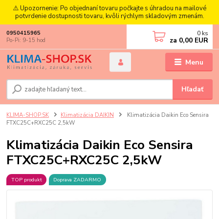
⚠️ Upozornenie: Po objednaní tovaru počkajte s úhradou na mailové
potvrdenie dostupnosti tovaru, kvôli rýchlym skladovým zmenám.
0
ks
0950415965
za
0,00 EUR
Po-Pi: 9-15 hod
Menu
Hľadať
KLIMA-SHOP.SK
Klimatizácia DAIKIN
Klimatizácia Daikin Eco Sensira
FTXC25C+RXC25C 2,5kW
Klimatizácia Daikin Eco Sensira
FTXC25C+RXC25C 2,5kW
TOP produkt
Doprava ZADARMO