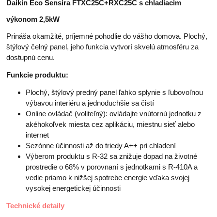
Daikin Eco Sensira FTXC25C+RXC25C s chladiacim
výkonom 2,5kW
Prináša okamžité, príjemné pohodlie do vášho domova. Plochý,
štýlový čelný panel, jeho funkcia vytvorí skvelú atmosféru za
dostupnú cenu.
Funkcie produktu:
Plochý, štýlový predný panel ľahko splynie s ľubovoľnou
výbavou interiéru a jednoduchšie sa čistí
Online ovládač (voliteľný): ovládajte vnútornú jednotku z
akéhokoľvek miesta cez aplikáciu, miestnu sieť alebo
internet
Sezónne účinnosti až do triedy A++ pri chladení
Výberom produktu s R-32 sa znižuje dopad na životné
prostredie o 68% v porovnaní s jednotkami s R-410A a
vedie priamo k nižšej spotrebe energie vďaka svojej
vysokej energetickej účinnosti
Technické detaily