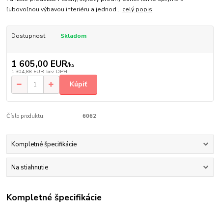
ľubovoľnou výbavou interiéru a jednod...
celý popis
Dostupnosť
Skladom
1 605,00 EUR
/
ks
1 304,88 EUR
bez DPH
Kúpiť
Číslo produktu:
6062
Kompletné špecifikácie
Na stiahnutie
Kompletné špecifikácie