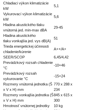
Chladiaci výkon klimatizácie
5,1
kW
Vykurovací výkon klimatizácie
5,6
kW
Hladina akustického tlaku
29-45
vnútorná jed. min-max dBA
Hladina akustického
51
tlaku vonkajšia jed. vys dB(A)
Trieda energetickej účinnosti
A++/A+
chladenie/kúrenie
SEER/SCOP
6,45/4,42
Prevádzkový rozsah chladenie
-10+46
°C
Prevádzkový rozsah
-15+24
vykurovanie °C
Rozmery vnútorná jednotka (Š
770 x 288 x
x V x H) mm
234
Rozmery vonkajšia jednotka (Š
845 x 615 x
x V x H) mm
300
Hmotnosť vnútornej jednotky
10 kg