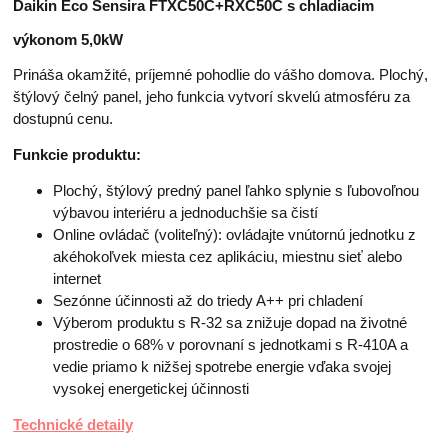
Daikin Eco Sensira FTXC50C+RXC50C s chladiacim
výkonom 5,0kW
Prináša okamžité, príjemné pohodlie do vášho domova. Plochý,
štýlový čelný panel, jeho funkcia vytvorí skvelú atmosféru za
dostupnú cenu.
Funkcie produktu:
Plochý, štýlový predný panel ľahko splynie s ľubovoľnou
výbavou interiéru a jednoduchšie sa čistí
Online ovládač (voliteľný): ovládajte vnútornú jednotku z
akéhokoľvek miesta cez aplikáciu, miestnu sieť alebo
internet
Sezónne účinnosti až do triedy A++ pri chladení
Výberom produktu s R-32 sa znižuje dopad na životné
prostredie o 68% v porovnaní s jednotkami s R-410A a
vedie priamo k nižšej spotrebe energie vďaka svojej
vysokej energetickej účinnosti
Technické detaily