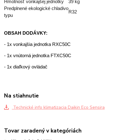
Hmotnosť vonkajšej jednotky
39 kg
Predplnené ekologické chladivo
R32
typu
OBSAH DODÁVKY:
- 1x vonkajšia jednotka RXC50C
- 1x vnútorná jednotka FTXC50C
- 1x diaľkový ovládač
Na stiahnutie
Technické info klimatizacia Daikin Eco Sensira
Tovar zaradený v kategóriách