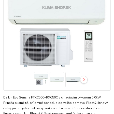
Daikin Eco Sensira FTXC50C+RXC50C s chladiacim výkonom 5,0kW
Prináša okamžité, príjemné pohodlie do vášho domova. Plochý, štýlový
čelný panel, jeho funkcia vytvorí skvelú atmosféru za dostupnú cenu.
Funkcie produktu: Plochý, štýlový predný panel ľahko splynie s