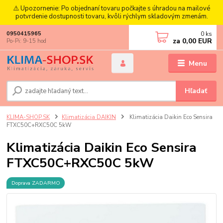
⚠️ Upozornenie: Po objednaní tovaru počkajte s úhradou na mailové
potvrdenie dostupnosti tovaru, kvôli rýchlym skladovým zmenám.
0
ks
0950415965
za
0,00 EUR
Po-Pi: 9-15 hod
Menu
Hľadať
KLIMA-SHOP.SK
Klimatizácia DAIKIN
Klimatizácia Daikin Eco Sensira
FTXC50C+RXC50C 5kW
Klimatizácia Daikin Eco Sensira
FTXC50C+RXC50C 5kW
Doprava ZADARMO