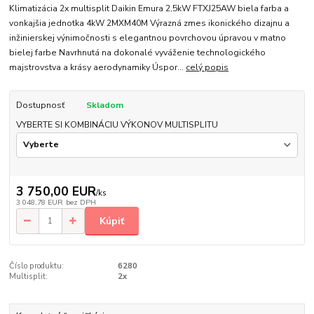
Klimatizácia 2x multisplit Daikin Emura 2,5kW FTXJ25AW biela farba a
vonkajšia jednotka 4kW 2MXM40M Výrazná zmes ikonického dizajnu a
inžinierskej výnimočnosti s elegantnou povrchovou úpravou v matno
bielej farbe Navrhnutá na dokonalé vyváženie technologického
majstrovstva a krásy aerodynamiky Úspor...
celý popis
Dostupnosť
Skladom
VYBERTE SI KOMBINÁCIU VÝKONOV MULTISPLITU
3 750,00 EUR
/
ks
3 048,78 EUR
bez DPH
Kúpiť
Číslo produktu:
6280
Multisplit:
2x