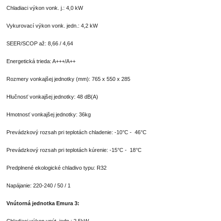
Chladiaci výkon vonk. j.: 4,0 kW
Vykurovací výkon vonk. jedn.: 4,2 kW
SEER/SCOP až: 8,66 / 4,64
Energetická trieda: A+++/A++
Rozmery vonkajšej jednotky (mm): 765 x 550 x 285
Hlučnosť vonkajšej jednotky: 48 dB(A)
Hmotnosť vonkajšej jednotky: 36kg
Prevádzkový rozsah pri teplotách chladenie: -10°C - 46°C
Prevádzkový rozsah pri teplotách kúrenie: -15°C - 18°C
Predplnené ekologické chladivo typu: R32
Napájanie: 220-240 / 50 / 1
Vnútorná jednotka Emura 3:
Chladiaci výkon vnút. jedn.: 2,5kW