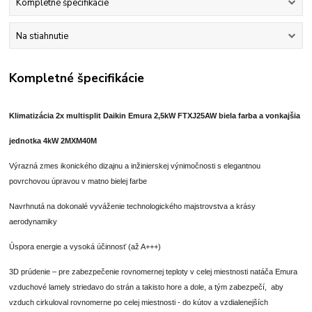
Kompletné špecifikácie
Na stiahnutie
Kompletné špecifikácie
Klimatizácia 2x multisplit Daikin Emura 2,5kW FTXJ25AW biela farba a vonkajšia
jednotka 4kW 2MXM40M
Výrazná zmes ikonického dizajnu a inžinierskej výnimočnosti s elegantnou
povrchovou úpravou v matno bielej farbe
Navrhnutá na dokonalé vyváženie technologického majstrovstva a krásy
aerodynamiky
Úspora energie a vysoká účinnosť (až A+++)
3D prúdenie – pre zabezpečenie rovnomernej teploty v celej miestnosti natáča Emura
vzduchové lamely striedavo do strán a takisto hore a dole, a tým zabezpečí, aby
vzduch cirkuloval rovnomerne po celej miestnosti - do kútov a vzdialenejších