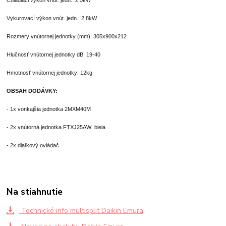
Vykurovací výkon vnút. jedn.: 2,8kW
Rozmery vnútornej jednotky (mm): 305x900x212
Hlučnosť vnútornej jednotky dB: 19-40
Hmotnosť vnútornej jednotky: 12kg
OBSAH DODÁVKY:
- 1x vonkajšia jednotka 2MXM40M
- 2x vnútorná jednotka FTXJ25AW
biela
- 2x diaľkový ovládač
Na stiahnutie
Technické info multisplit Daikin Emura