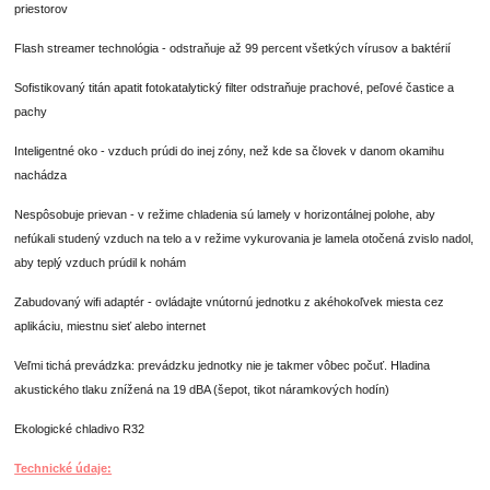
priestorov
Flash streamer technológia - odstraňuje až 99 percent všetkých vírusov a baktérií
Sofistikovaný titán apatit fotokatalytický filter odstraňuje prachové, peľové častice a
pachy
Inteligentné oko - vzduch prúdi do inej zóny, než kde sa človek v danom okamihu
nachádza
Nespôsobuje prievan - v režime chladenia sú lamely v horizontálnej polohe, aby
nefúkali studený vzduch na telo a v režime vykurovania je lamela otočená zvislo nadol,
aby teplý vzduch prúdil k nohám
Zabudovaný wifi adaptér - ovládajte vnútornú jednotku z akéhokoľvek miesta cez
aplikáciu, miestnu sieť alebo internet
Veľmi tichá prevádzka: prevádzku jednotky nie je takmer vôbec počuť. Hladina
akustického tlaku znížená na 19 dBA (šepot, tikot náramkových hodín)
Ekologické chladivo R32
Technické údaje: