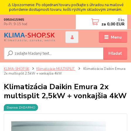
⚠️ Upozornenie: Po objednaní tovaru počkajte s úhradou na mailové
potvrdenie dostupnosti tovaru, kvôli rýchlym skladovým zmenám.
0
ks
0950415965
za
0,00 EUR
Po-Pi: 9-15 hod
Menu
Hľadať
KLIMA-SHOP.SK
Klimatizácie MULTISPLIT
Klimatizácia Daikin Emura
2x multisplit 2,5kW + vonkajšia 4kW
Klimatizácia Daikin Emura 2x
multisplit 2,5kW + vonkajšia 4kW
Doprava ZADARMO