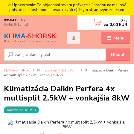
⚠️ Upozornenie: Po objednaní tovaru počkajte s úhradou na mailové
potvrdenie dostupnosti tovaru, kvôli rýchlym skladovým zmenám.
0
ks
0950415965
za
0,00 EUR
Po-Pi: 9-15 hod
Menu
Hľadať
KLIMA-SHOP.SK
Klimatizácie MULTISPLIT
Klimatizácia Daikin Perfera
4x multisplit 2,5kW + vonkajšia 8kW
Klimatizácia Daikin Perfera 4x
multisplit 2,5kW + vonkajšia 8kW
Doprava ZADARMO