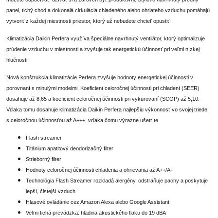
panel, tichý chod a dokonalá cirkulácia chladeného alebo ohriateho vzduchu pomáhajú
vytvoriť z každej miestnosti priestor, ktorý už nebudete chcieť opustiť.
Klimatizácia Daikin Perfera využíva špeciálne navrhnutý ventilátor, ktorý optimalizuje
prúdenie vzduchu v miestnosti a zvyšuje tak energetickú účinnosť pri veľmi nízkej
hlučnosti.
Nová konštrukcia klimatizácie Perfera zvyšuje hodnoty energetickej účinnosti v
porovnaní s minulými modelmi. Koeficient celoročnej účinnosti pri chladení (SEER)
dosahuje až 8,65 a koeficient celoročnej účinnosti pri vykurovaní (SCOP) až 5,10.
Vďaka tomu dosahuje klimatizácia Daikin Perfera najlepšiu výkonnosť vo svojej triede
s celoročnou účinnosťou až A+++, vďaka čomu výrazne ušetríte.
Flash streamer
Titánium apatitový deodorizačný filter
Strieborný filter
Hodnoty celoročnej účinnosti chladenia a ohrievania až A++/A+
Technológia Flash Streamer rozkladá alergény, odstraňuje pachy a poskytuje
lepší, čistejší vzduch
Hlasové ovládánie cez Amazon Alexa alebo Google Assistant
Veľmi tichá prevádzka: hladina akustického tlaku do 19 dBA