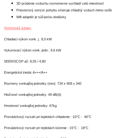
3D prúdenie vzduchu rovnomerne vychladí celú miestnosť
Priestorový senzor pohybu smeruje chladný vzduch mimo osôb
Wifi adaptér je súčasťou dodávky
Technické údaje:
Chladiaci výkon vonk. j.: 8,0 kW
Vykurovací výkon vonk. jedn.: 9,6 kW
SEER/SCOP až: 8,55 / 4,80
Energetická trieda: A+++/A++
Rozmery vonkajšej jednotky (mm): 734 x 958 x 340
Hlučnosť vonkajšej jednotky: 49 dB(A)
Hmotnosť vonkajšej jednotky: 67kg
Prevádzkový rozsah pri teplotách chladenie: -10°C - 46°C
Prevádzkový rozsah pri teplotách kúrenie: -15°C - 18°C