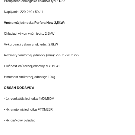
Predplnené ekologické chladivo typu: R32
Napájanie: 220-240 / 50 / 1
Vnútorná jednotka Perfera New 2,5kW:
Chladiaci výkon vnút. jedn.: 2,5kW
Vykurovací výkon vnút. jedn.: 2,8kW
Rozmery vnútornej jednotky (mm): 295 x 778 x 272
Hlučnosť vnútornej jednotky dB: 19-41
Hmotnosť vnútornej jednotky: 10kg
OBSAH DODÁVKY:
- 1x vonkajšia jednotka 4MXM80M
- 4x vnútorná jednotka FTXM25R
- 4x diaľkový ovládač