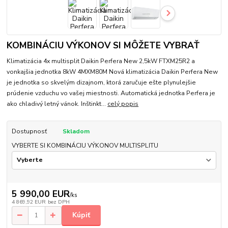
KOMBINÁCIU VÝKONOV SI MÔŽETE VYBRAŤ
Klimatizácia 4x multisplit Daikin Perfera New 2,5kW FTXM25R2 a
vonkajšia jednotka 8kW 4MXM80M Nová klimatizácia Daikin Perfera New
je jednotka so skvelým dizajnom, ktorá zaručuje ešte plynulejšie
prúdenie vzduchu vo vašej miestnosti. Automatická jednotka Perfera je
ako chladivý letný vánok. Inštinkt...
celý popis
Dostupnosť
Skladom
VYBERTE SI KOMBINÁCIU VÝKONOV MULTISPLITU
5 990,00 EUR
/
ks
4 869,92 EUR
bez DPH
Kúpiť