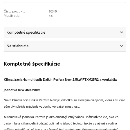
Číslo produktu:
6240
Multisplit:
4x
Kompletné špecifikácie
Na stiahnutie
Kompletné špecifikácie
Klimatizácia 4x multisplit Daikin Perfera New 2,5kW FTXM25R2 a vonkajšia
jednotka 8kW 4MXM80M
Nová klimatizácia Daikin Perfera New je jednotka so skvelým dizajnom, ktorá zaručuje
ešte plynulejšie prúdenie vzduchu vo vašej miestnosti.
Automatická jednotka Perfera je ako chladivý letný vánok. Inštinktívne vie, ako vo
vašom byte či kancelárii udržať optimálnu izbovú teplotu, takže vy aj vaša rodina
môžete odpočívať, užívať si a zároveň byť produktívni. Štýlovo navrhnutý predný