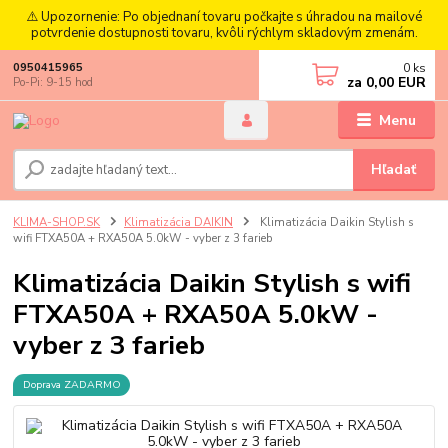
⚠️ Upozornenie: Po objednaní tovaru počkajte s úhradou na mailové
potvrdenie dostupnosti tovaru, kvôli rýchlym skladovým zmenám.
0
ks
0950415965
za
0,00 EUR
Po-Pi: 9-15 hod
Menu
Hľadať
KLIMA-SHOP.SK
Klimatizácia DAIKIN
Klimatizácia Daikin Stylish s
wifi FTXA50A + RXA50A 5.0kW - vyber z 3 farieb
Klimatizácia Daikin Stylish s wifi
FTXA50A + RXA50A 5.0kW -
vyber z 3 farieb
Doprava ZADARMO