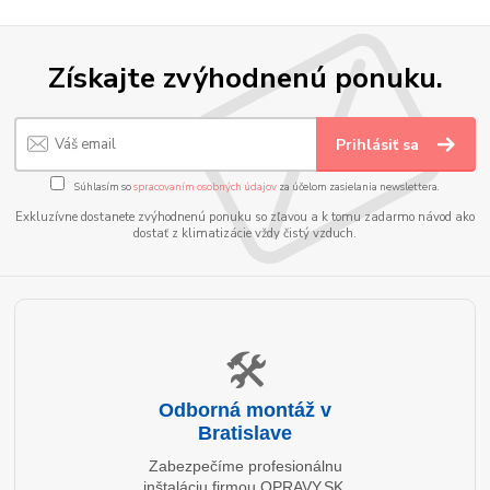
Získajte zvýhodnenú ponuku.
Prihlásiť sa
Súhlasím so
spracovaním osobných údajov
za účelom zasielania newslettera.
Exkluzívne dostanete zvýhodnenú ponuku so zľavou a k tomu zadarmo návod ako
dostať z klimatizácie vždy čistý vzduch.
🛠️
Odborná montáž v
Bratislave
Zabezpečíme profesionálnu
inštaláciu firmou OPRAVY.SK.