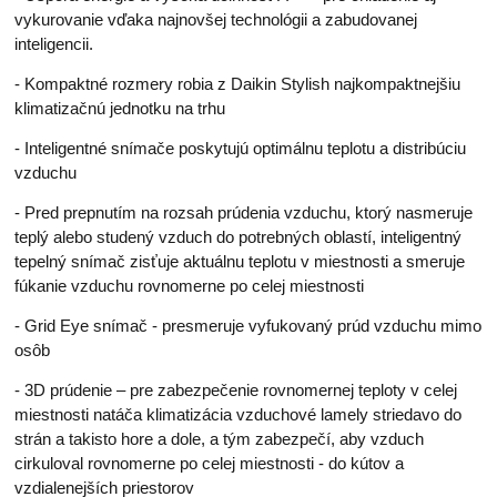
vykurovanie vďaka najnovšej technológii a zabudovanej
inteligencii.
- Kompaktné rozmery robia z Daikin Stylish najkompaktnejšiu
klimatizačnú jednotku na trhu
- Inteligentné snímače poskytujú optimálnu teplotu a distribúciu
vzduchu
- Pred prepnutím na rozsah prúdenia vzduchu, ktorý nasmeruje
teplý alebo studený vzduch do potrebných oblastí, inteligentný
tepelný snímač zisťuje aktuálnu teplotu v miestnosti a smeruje
fúkanie vzduchu rovnomerne po celej miestnosti
- Grid Eye snímač - presmeruje vyfukovaný prúd vzduchu mimo
osôb
- 3D prúdenie – pre zabezpečenie rovnomernej teploty v celej
miestnosti natáča klimatizácia vzduchové lamely striedavo do
strán a takisto hore a dole, a tým zabezpečí, aby vzduch
cirkuloval rovnomerne po celej miestnosti - do kútov a
vzdialenejších priestorov