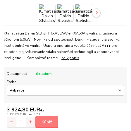
Klimatizácia Daikin Stylish FTXA50AW + RXA50A s wifi s chladiacim
výkonom 5.0kW Novinka od spoločnosti Daikin. - Elegantná zvonku,
inteligentná vo vnútri. - Úspora energie a vysoká účinnosť A+++ pre
chladenie aj vykurovanie vďaka najnovšej technológii a zabudovanej
inteligencii. - Kompaktné rozme...
celý popis
Dostupnosť
Skladom
Farba
3 924,80 EUR
/
ks
3 190,89 EUR
bez DPH
Kúpiť