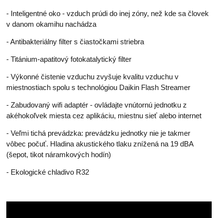
- Inteligentné oko - vzduch prúdi do inej zóny, než kde sa človek
v danom okamihu nachádza
- Antibakteriálny filter s čiastočkami striebra
- Titánium-apatitový fotokatalytický filter
- Výkonné čistenie vzduchu zvyšuje kvalitu vzduchu v
miestnostiach spolu s technológiou Daikin Flash Streamer
- Zabudovaný wifi adaptér - ovládajte vnútornú jednotku z
akéhokoľvek miesta cez aplikáciu, miestnu sieť alebo internet
- Veľmi tichá prevádzka: prevádzku jednotky nie je takmer
vôbec počuť. Hladina akustického tlaku znížená na 19 dBA
(šepot, tikot náramkových hodín)
- Ekologické chladivo R32