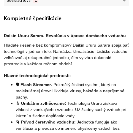
Súvisiaci tovar
1
Kompletné špecifikácie
Daikin Ururu Sarara: Revolúcia v úprave domáceho vzduchu
Hľadáte riešenie bez kompromisov? Daikin Ururu Sarara spája päť
technológií v jednom tele. Nahrádza klimatizáciu, čističku vzduchu,
zvlhčovač aj rekuperačnú jednotku, čím vytvára dokonalé
prostredie v každom ročnom období.
Hlavné technologické prednosti:
🛡️ Flash Streamer:
Pokročilý čistiaci systém, ktorý na
molekulárnej úrovni likviduje vírusy, baktérie a nepríjemné
pachy.
💧 Unikátne zvlhčovanie:
Technológia Ururu získava
vlhkosť z vonkajšieho vzduchu. Už žiadny suchý vzduch pri
kúrení a žiadne dopĺňanie vody.
🌀 Prívod čerstvého vzduchu:
Jednotka funguje ako
ventilácia a privádza do interiéru okysličený vzduch bez