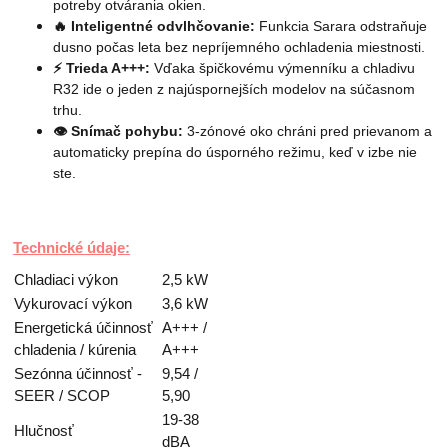
potreby otvárania okien.
🔥 Inteligentné odvlhčovanie:
Funkcia Sarara odstraňuje
dusno počas leta bez nepríjemného ochladenia miestnosti.
⚡ Trieda A+++:
Vďaka špičkovému výmenníku a chladivu
R32 ide o jeden z najúspornejších modelov na súčasnom
trhu.
👁️ Snímač pohybu:
3-zónové oko chráni pred prievanom a
automaticky prepína do úsporného režimu, keď v izbe nie
ste.
Technické údaje
:
Chladiaci výkon
2,5 kW
Vykurovací výkon
3,6 kW
Energetická účinnosť
A+++ /
chladenia / kúrenia
A+++
Sezónna účinnosť -
9,54 /
SEER / SCOP
5,90
19-38
Hlučnosť
dBA