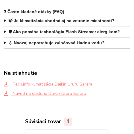
❓ Často kladené otázky (FAQ)
🍃 Je klimatizácia vhodná aj na vetranie miestnosti?
🛡️ Ako pomáha technológia Flash Streamer alergikom?
💧 Naozaj nepotrebuje zvlhčovač žiadnu vodu?
Na stiahnutie
Tech.info klimatizácia Daikin Ururu Sarara
Navod na obsluhu Daikin Ururu Sarara
Súvisiaci tovar
1