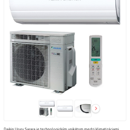
Daikin Ururu Sarara je technologickým unikátom medzi klimatizáciami.