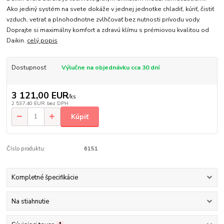
Ako jediný systém na svete dokáže v jednej jednotke chladiť, kúriť, čistiť
vzduch, vetrať a plnohodnotne zvlhčovať bez nutnosti prívodu vody.
Doprajte si maximálny komfort a zdravú klímu s prémiovou kvalitou od
Daikin.
celý popis
Dostupnosť
Výlučne na objednávku cca 30 dní
3 121,00 EUR
/
ks
2 537,40 EUR
bez DPH
Kúpiť
Číslo produktu:
6151
Kompletné špecifikácie
Na stiahnutie