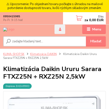
⚠️ Upozornenie: Po objednaní tovaru počkajte s úhradou na mailové
potvrdenie dostupnosti tovaru, kvôli rýchlym skladovým zmenám.
0
ks
0950415965
za
0,00 EUR
Po-Pi: 9-15 hod
Menu
Hľadať
KLIMA-SHOP.SK
Klimatizácia DAIKIN
Klimatizácia Daikin Ururu
Sarara FTXZ25N + RXZ25N 2,5kW
Klimatizácia Daikin Ururu Sarara
FTXZ25N + RXZ25N 2,5kW
Doprava ZADARMO