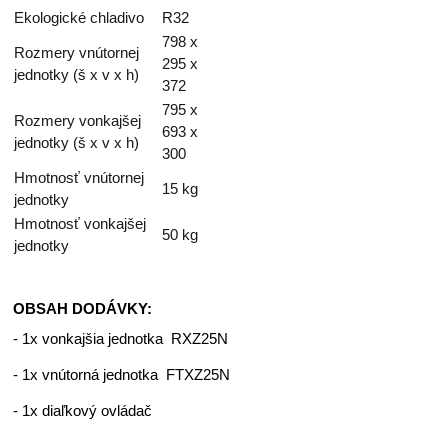
Ekologické chladivo
R32
798 x
Rozmery vnútornej
295 x
jednotky (š x v x h)
372
795 x
Rozmery vonkajšej
693 x
jednotky (š x v x h)
300
Hmotnosť vnútornej
15 kg
jednotky
Hmotnosť vonkajšej
50 kg
jednotky
OBSAH DODÁVKY:
- 1x vonkajšia jednotka RXZ25N
- 1x vnútorná jednotka FTXZ25N
- 1x diaľkový ovládač