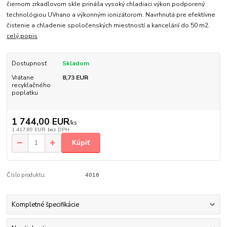
čiernom zrkadlovom skle prináša vysoký chladiaci výkon podporený
technológiou UVnano a výkonným ionizátorom. Navrhnutá pre efektívne
čistenie a chladenie spoločenských miestností a kancelárií do 50 m2.
celý popis
Dostupnosť
Skladom
Vrátane
8,73 EUR
recyklačného
poplatku
1 744,00 EUR
/
ks
1 417,89 EUR
bez DPH
Kúpiť
Číslo produktu:
4016
Kompletné špecifikácie