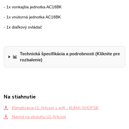
- 1x vonkajšia jednotka AC18BK
- 1x vnútorná jednotka AC18BK
- 1x diaľkový ovládač
Technická špecifikácia a podrobnosti (Kliknite pre
📊
rozbalenie)
Na stiahnutie
Klimatizacia LG Artcool s wifi - KLIMA-SHOP.SK
Navod na obsluhu LG Artcool