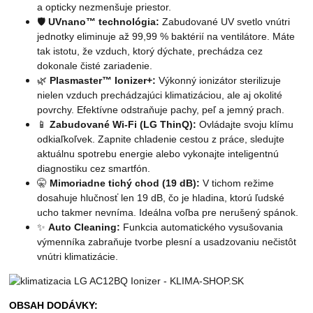
a opticky nezmenšuje priestor.
🛡️
UVnano™ technológia:
Zabudované UV svetlo vnútri
jednotky eliminuje až 99,99 % baktérií na ventilátore. Máte
tak istotu, že vzduch, ktorý dýchate, prechádza cez
dokonale čisté zariadenie.
🌿
Plasmaster™ Ionizer+:
Výkonný ionizátor sterilizuje
nielen vzduch prechádzajúci klimatizáciou, ale aj okolité
povrchy. Efektívne odstraňuje pachy, peľ a jemný prach.
📱
Zabudované Wi-Fi (LG ThinQ):
Ovládajte svoju klímu
odkiaľkoľvek. Zapnite chladenie cestou z práce, sledujte
aktuálnu spotrebu energie alebo vykonajte inteligentnú
diagnostiku cez smartfón.
🤫
Mimoriadne tichý chod (19 dB):
V tichom režime
dosahuje hlučnosť len 19 dB, čo je hladina, ktorú ľudské
ucho takmer nevníma. Ideálna voľba pre nerušený spánok.
✨
Auto Cleaning:
Funkcia automatického vysušovania
výmenníka zabraňuje tvorbe plesní a usadzovaniu nečistôt
vnútri klimatizácie.
OBSAH DODÁVKY: