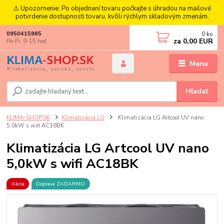
⚠️ Upozornenie: Po objednaní tovaru počkajte s úhradou na mailové
potvrdenie dostupnosti tovaru, kvôli rýchlym skladovým zmenám.
0
ks
0950415965
za
0,00 EUR
Po-Pi: 9-15 hod
Menu
Hľadať
KLIMA-SHOP.SK
Klimatizácia LG
Klimatizácia LG Artcool UV nano
5,0kW s wifi AC18BK
Klimatizácia LG Artcool UV nano
5,0kW s wifi AC18BK
Akcia
Doprava ZADARMO