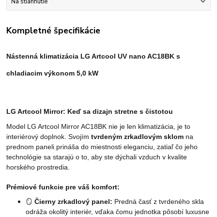
Na stiahnutie
Kompletné špecifikácie
Nástenná klimatizácia LG Artcool UV nano AC18BK s
chladiacim výkonom 5,0 kW
LG Artcool Mirror: Keď sa dizajn stretne s čistotou
Model LG Artcool Mirror AC18BK nie je len klimatizácia, je to
interiérový doplnok. Svojím
tvrdeným zrkadlovým sklom
na
prednom paneli prináša do miestnosti eleganciu, zatiaľ čo jeho
technológie sa starajú o to, aby ste dýchali vzduch v kvalite
horského prostredia.
Prémiové funkcie pre váš komfort:
🪞
Čierny zrkadlový panel:
Predná časť z tvrdeného skla
odráža okolitý interiér, vďaka čomu jednotka pôsobí luxusne