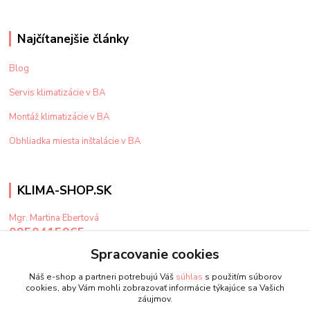
Najčítanejšie články
Blog
Servis klimatizácie v BA
Montáž klimatizácie v BA
Obhliadka miesta inštalácie v BA
KLIMA-SHOP.SK
Mgr. Martina Ebertová
0950415965
Po-Pi: 9-15 hod
Spracovanie cookies
klima@klima-shop.sk
Náš e-shop a partneri potrebujú Váš
súhlas
s použitím súborov
cookies, aby Vám mohli zobrazovať informácie týkajúce sa Vašich
záujmov.