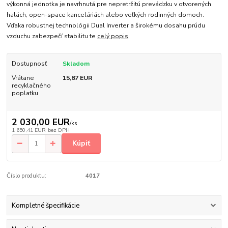
výkonná jednotka je navrhnutá pre nepretržitú prevádzku v otvorených
halách, open-space kanceláriách alebo veľkých rodinných domoch.
Vďaka robustnej technológii Dual Inverter a širokému dosahu prúdu
vzduchu zabezpečí stabilitu te
celý popis
Dostupnosť
Skladom
Vrátane
15,87 EUR
recyklačného
poplatku
2 030,00 EUR
/
ks
1 650,41 EUR
bez DPH
Kúpiť
Číslo produktu:
4017
Kompletné špecifikácie