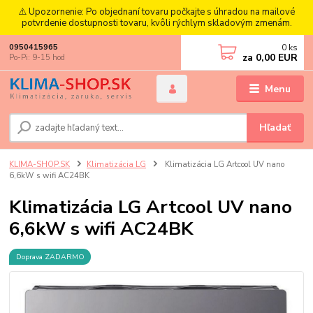
⚠️ Upozornenie: Po objednaní tovaru počkajte s úhradou na mailové
potvrdenie dostupnosti tovaru, kvôli rýchlym skladovým zmenám.
0
ks
0950415965
za
0,00 EUR
Po-Pi: 9-15 hod
Menu
Hľadať
KLIMA-SHOP.SK
Klimatizácia LG
Klimatizácia LG Artcool UV nano
6,6kW s wifi AC24BK
Klimatizácia LG Artcool UV nano
6,6kW s wifi AC24BK
Doprava ZADARMO