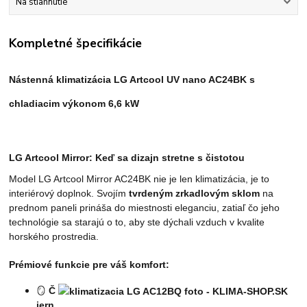
Na stiahnutie
Kompletné špecifikácie
Nástenná klimatizácia LG Artcool UV nano AC24BK s
chladiacim výkonom 6,6 kW
LG Artcool Mirror: Keď sa dizajn stretne s čistotou
Model LG Artcool Mirror AC24BK nie je len klimatizácia, je to
interiérový doplnok. Svojím
tvrdeným zrkadlovým sklom
na
prednom paneli prináša do miestnosti eleganciu, zatiaľ čo jeho
technológie sa starajú o to, aby ste dýchali vzduch v kvalite
horského prostredia.
Prémiové funkcie pre váš komfort:
🪞
Č
iern