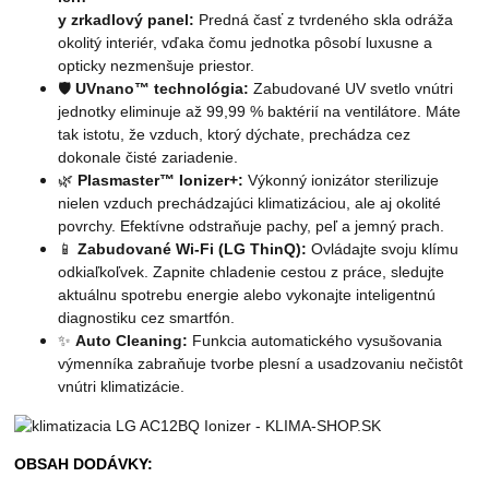
y zrkadlový panel:
Predná časť z tvrdeného skla odráža
okolitý interiér, vďaka čomu jednotka pôsobí luxusne a
opticky nezmenšuje priestor.
🛡️
UVnano™ technológia:
Zabudované UV svetlo vnútri
jednotky eliminuje až 99,99 % baktérií na ventilátore. Máte
tak istotu, že vzduch, ktorý dýchate, prechádza cez
dokonale čisté zariadenie.
🌿
Plasmaster™ Ionizer+:
Výkonný ionizátor sterilizuje
nielen vzduch prechádzajúci klimatizáciou, ale aj okolité
povrchy. Efektívne odstraňuje pachy, peľ a jemný prach.
📱
Zabudované Wi-Fi (LG ThinQ):
Ovládajte svoju klímu
odkiaľkoľvek. Zapnite chladenie cestou z práce, sledujte
aktuálnu spotrebu energie alebo vykonajte inteligentnú
diagnostiku cez smartfón.
✨
Auto Cleaning:
Funkcia automatického vysušovania
výmenníka zabraňuje tvorbe plesní a usadzovaniu nečistôt
vnútri klimatizácie.
OBSAH DODÁVKY: