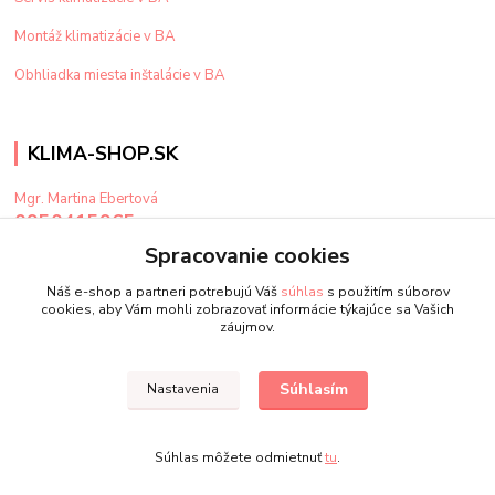
Montáž klimatizácie v BA
Obhliadka miesta inštalácie v BA
KLIMA-SHOP.SK
Mgr. Martina Ebertová
0950415965
Po-Pi: 9-15 hod
Spracovanie cookies
klima@klima-shop.sk
Náš e-shop a partneri potrebujú Váš
súhlas
s použitím súborov
cookies, aby Vám mohli zobrazovať informácie týkajúce sa Vašich
záujmov.
Súhlasím
Nastavenia
Upravit sběr cookies.
Súhlas môžete odmietnuť
tu
.
Vytvorené na
Eshop-rychlo.sk