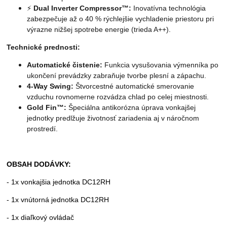
⚡
Dual Inverter Compressor™:
Inovatívna technológia
zabezpečuje až o 40 % rýchlejšie vychladenie priestoru pri
výrazne nižšej spotrebe energie (trieda A++).
Technické prednosti:
Automatické čistenie:
Funkcia vysušovania výmenníka po
ukončení prevádzky zabraňuje tvorbe plesní a zápachu.
4-Way Swing:
Štvorcestné automatické smerovanie
vzduchu rovnomerne rozvádza chlad po celej miestnosti.
Gold Fin™:
Špeciálna antikorózna úprava vonkajšej
jednotky predlžuje životnosť zariadenia aj v náročnom
prostredí.
OBSAH DODÁVKY:
- 1x vonkajšia jednotka DC12RH
- 1x vnútorná jednotka DC12RH
- 1x diaľkový ovládač