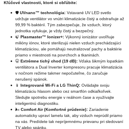
Kľúčové vlastnosti, ktoré si obľúbite:
🛡️
UVnano™ technológia:
Vstavané UV LED svetlo
udržuje ventilátor vo vnútri klimatizácie čistý a odstraňuje až
99,99 % baktérií. Tým zabezpečuje, že vzduch, ktorý
jednotka vyfukuje, je vždy čistý a bezpečný.
🍃
Plasmaster™ Ionizer+:
Výkonný ionizátor uvoľňuje
milióny iónov, ktoré sterilizujú nielen vzduch prechádzajúci
klimatizáciou, ale pomáhajú neutralizovať pachy a baktérie
priamo v miestnosti na povrchoch a tkaninách.
🤫
Extrémne tichý chod (19 dB):
Vďaka šikmým lopatkám
ventilátora a Dual Inverter kompresoru pracuje klimatizácia
v nočnom režime takmer nepočuteľne, čo zaručuje
nerušený spánok.
📱
Integrované Wi-Fi a LG ThinQ:
Ovládajte svoju
klimatizáciu hlasom alebo cez smartfón odkiaľkoľvek.
Sledujte spotrebu energie v reálnom čase a využívajte
inteligentnú diagnostiku.
🌬️
Comfort Air (Komfortné prúdenie):
Zariadenie
automaticky upraví lamelu tak, aby vzduch neprúdil priamo
na vás. Predídete tak nepríjemnému prievanu pri sledovaní
TV alebo spánku.