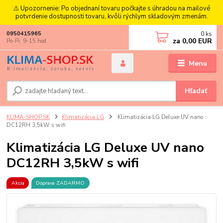
⚠️ Upozornenie: Po objednaní tovaru počkajte s úhradou na mailové
potvrdenie dostupnosti tovaru, kvôli rýchlym skladovým zmenám.
0
ks
0950415965
za
0,00 EUR
Po-Pi: 9-15 hod
Menu
Hľadať
KLIMA-SHOP.SK
Klimatizácia LG
Klimatizácia LG Deluxe UV nano
DC12RH 3,5kW s wifi
Klimatizácia LG Deluxe UV nano
DC12RH 3,5kW s wifi
Akcia
Doprava ZADARMO