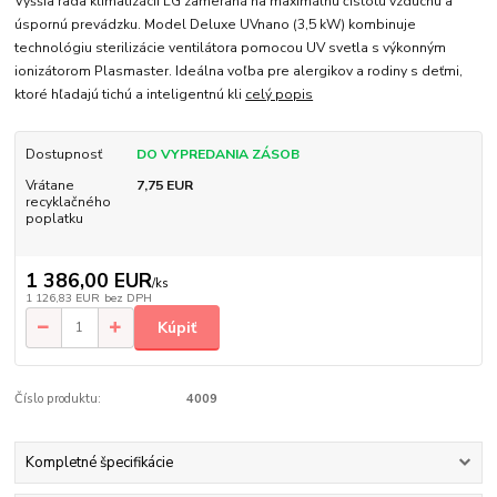
Vyššia rada klimatizácií LG zameraná na maximálnu čistotu vzduchu a
úspornú prevádzku. Model Deluxe UVnano (3,5 kW) kombinuje
technológiu sterilizácie ventilátora pomocou UV svetla s výkonným
ionizátorom Plasmaster. Ideálna voľba pre alergikov a rodiny s deťmi,
ktoré hľadajú tichú a inteligentnú kli
celý popis
Dostupnosť
DO VYPREDANIA ZÁSOB
Vrátane
7,75 EUR
recyklačného
poplatku
1 386,00 EUR
/
ks
1 126,83 EUR
bez DPH
Kúpiť
Číslo produktu:
4009
Kompletné špecifikácie