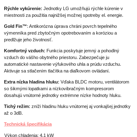
Rýchle vykúrenie:
Jednotky LG umožňujú rýchle kúrenie v
miestnosti za použitia najnižšej možnej spotreby el. energie.
Gold Fin™
: Antikorózna úprava chráni povrch tepelného
výmenníka pred zbytočným opotrebovaním a koróziou a
predlžuje jeho životnosť.
Komfortný vzduch:
Funkcia poskytuje jemný a pohodlný
vzduch do vášho obytného priestoru. Zabezpečuje ju
automatické nastavenie výfukového uhla a prúdu vzduchu.
Aktivuje sa stlačením tlačítka na diaľkovom ovládaní.
Extra nízka hladina hluku:
Vďaka BLDC motoru, ventilátorom
so šikmými lopatkami a nízkovibračným kompresorom
dosahujú vnútorné jednotky extrémne nízke hodnoty hluku.
Tichý režim:
zníži hladinu hluku vnútornej aj vonkajšej jednotky
až o 3dB.
Technická špecifikácia
Výkon chladenia: 4,1 kW