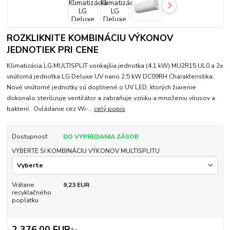
ROZKLIKNITE KOMBINÁCIU VÝKONOV
JEDNOTIEK PRI CENE
Klimatizácia LG MULTISPLIT vonkajšia jednotka (4,1 kW) MU2R15.UL0 a 2x
vnútorná jednotka LG Deluxe UV nano 2,5 kW DC09RH Charakteristika:
Nové vnútorné jednotky sú doplnené o UV LED, ktorých žiarenie
dokonalo sterilizuje ventilátor a zabraňuje vzniku a množeniu vírusov a
bakterií. Ovládanie cez Wi-...
celý popis
Dostupnosť
DO VYPREDANIA ZÁSOB
VYBERTE SI KOMBINÁCIU VÝKONOV MULTISPLITU
Vrátane
9,23 EUR
recyklačného
poplatku
2 376,00 EUR