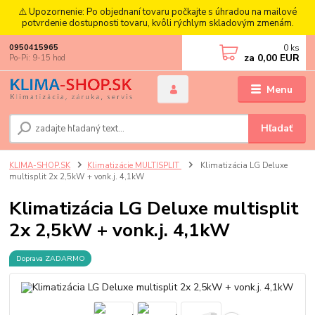
⚠️ Upozornenie: Po objednaní tovaru počkajte s úhradou na mailové
potvrdenie dostupnosti tovaru, kvôli rýchlym skladovým zmenám.
0
ks
0950415965
za
0,00 EUR
Po-Pi: 9-15 hod
Menu
Hľadať
KLIMA-SHOP.SK
Klimatizácie MULTISPLIT
Klimatizácia LG Deluxe
multisplit 2x 2,5kW + vonk.j. 4,1kW
Klimatizácia LG Deluxe multisplit
2x 2,5kW + vonk.j. 4,1kW
Doprava ZADARMO