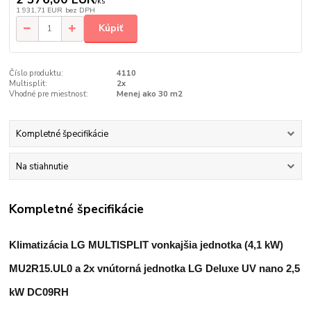
/
ks
1 931,71 EUR
bez DPH
Kúpiť
Číslo produktu:
4110
Multisplit:
2x
Vhodné pre miestnosť:
Menej ako 30 m2
Kompletné špecifikácie
Na stiahnutie
Kompletné špecifikácie
Klimatizácia LG MULTISPLIT vonkajšia jednotka (4,1 kW)
MU2R15.UL0 a 2x vnútorná jednotka LG Deluxe UV nano 2,5
kW DC09RH