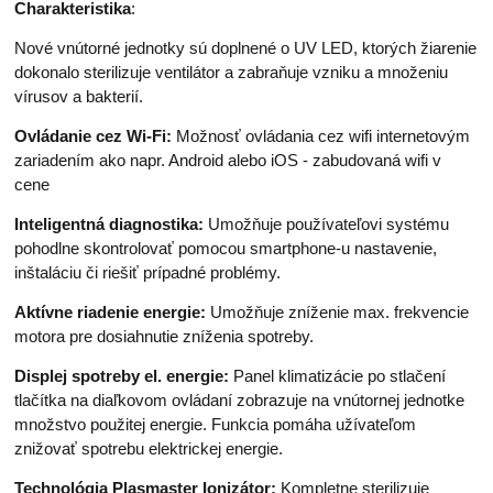
Charakteristika
:
Nové vnútorné jednotky sú doplnené o UV LED, ktorých žiarenie
dokonalo sterilizuje ventilátor a zabraňuje vzniku a množeniu
vírusov a bakterií.
Ovládanie cez Wi-Fi:
Možnosť ovládania cez wifi internetovým
zariadením ako napr. Android alebo iOS - zabudovaná wifi v
cene
Inteligentná diagnostika:
Umožňuje používateľovi systému
pohodlne skontrolovať pomocou smartphone-u nastavenie,
inštaláciu či riešiť prípadné problémy.
Aktívne riadenie energie:
Umožňuje zníženie max. frekvencie
motora pre dosiahnutie zníženia spotreby.
Displej spotreby el. energie:
Panel klimatizácie po stlačení
tlačítka na diaľkovom ovládaní zobrazuje na vnútornej jednotke
množstvo použitej energie. Funkcia pomáha užívateľom
znižovať spotrebu elektrickej energie.
Technológia Plasmaster Ionizátor:
Kompletne sterilizuje