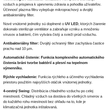
vzduch a prispieva k upevneniu zdravia a pohodlia užívateľov.
Účinnosť plazma filtru vylepšuje mikroprachový a dvojitý
antibakteriálny filter.
Nové vnútorné jednotky sú doplnené o
UV LED
, ktorých žiarenie
dokonalo sterilizuje ventilátor a zabraňuje vzniku a množeniu
vírusov a bakterií, čím vytvára čistý a svieži prúd vzduchu.
Antibakteriálny filter:
Dvojitý ochranný filter zachytáva častice
prachu nad 10 µm.
Automatické čistenie:
Funkcia komplexného automatického
čistenia bráni tvorbe baktérií a plesní na tepelnom
výmenníku.
Rýchle vychladenie:
Funkcia rýchleho a účinného vychladenia
priestoru použitím najvyšších otáčok vnútornej jednotky.
4-cestný Swing:
Distribúcia chladného vzduchu po celej
miestnosti. Chladný vzduch sa dostáva do všetkých smerov a
do každého rohu miestnosti bez ohľadu na to, kde je
klimatizačná jednotka inštalovaná.