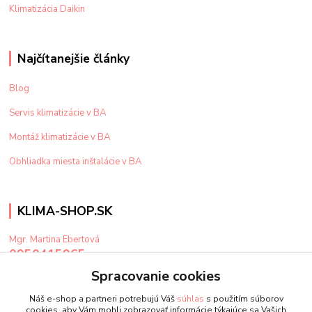
Klimatizácia Daikin
Najčítanejšie články
Blog
Servis klimatizácie v BA
Montáž klimatizácie v BA
Obhliadka miesta inštalácie v BA
KLIMA-SHOP.SK
Mgr. Martina Ebertová
0950415965
Po-Pi: 9-15 hod
Spracovanie cookies
klima@klima-shop.sk
Náš e-shop a partneri potrebujú Váš
súhlas
s použitím súborov
cookies, aby Vám mohli zobrazovať informácie týkajúce sa Vašich