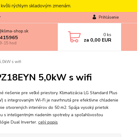
, kvôli rýchlym skladovým zmenám.
Prihlásenie
@klima-shop.sk
0
ks
415965
za
0,00 EUR
 9-15 hod
,0kW s wifi
PZ18EYN 5,0kW s wifi
é riešenie pre veľké priestory. Klimatizácia LG Standard Plus
W) s integrovaným Wi-Fi je navrhnutá pre efektívne chladenie
nie otvorených interiérov do 50 m2. Spája vysoký prietok
u s inteligentným riadením spotreby a spoľahlivosťou
lógie Dual Inverter.
celý popis