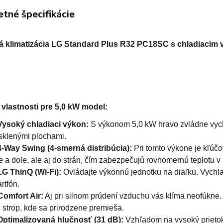
tné špecifikácie
á klimatizácia LG Standard Plus R32 PC18SC s chladiaci
vlastnosti pre 5,0 kW model:
Vysoký chladiaci výkon:
S výkonom 5,0 kW hravo zvládne vychl
sklenými plochami.
4-Way Swing (4-smerná distribúcia):
Pri tomto výkone je kľúč
e a dole, ale aj do strán, čím zabezpečujú rovnomernú teplotu v
LG ThinQ (Wi-Fi):
Ovládajte výkonnú jednotku na diaľku. Vychla
rtfón.
Comfort Air:
Aj pri silnom prúdení vzduchu vás klíma neofúkne.
 strop, kde sa prirodzene premieša.
Optimalizovaná hlučnosť (31 dB):
Vzhľadom na vysoký prietok