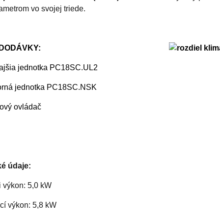
ametrom vo svojej triede.
DODÁVKY:
kajšia jednotka PC18SC.UL2
torná jednotka PC18SC.NSK
kový ovládač
é údaje:
i výkon: 5,0 kW
cí výkon: 5,8 kW