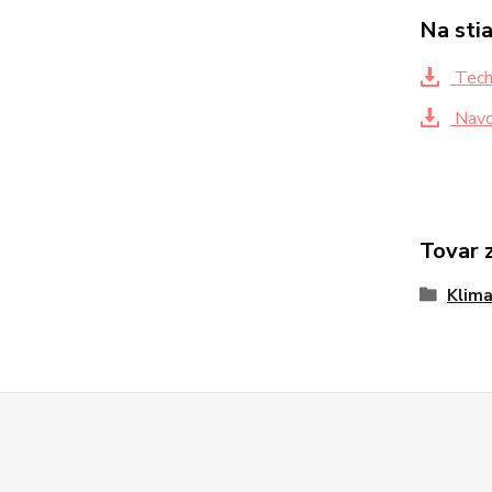
Na sti
Techn
Navo
Tovar 
Klima