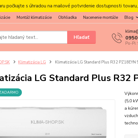
aru počkajte s úhradou na mailové potvrdenie dostupnosti tovaru
izácie
Montáž klimatizácie
Obhliadka
Nacenenie montáže
Blog
klima
Hľadať
0950
Po-Pi:
OP.SK
Klimatizácia LG
Klimatizácia LG Standard Plus R32 PZ18EYN 5
atizácia LG Standard Plus R32 
 ZADARMO
Výkonn
(5,0 k
a kúre
vzduch
techno