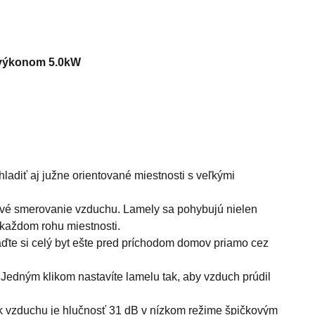
m výkonom 5.0kW
adiť aj južne orientované miestnosti s veľkými
ové smerovanie vzduchu. Lamely sa pohybujú nielen
 každom rohu miestnosti.
ďte si celý byt ešte pred príchodom domov priamo cez
 Jedným klikom nastavíte lamelu tak, aby vzduch prúdil
 vzduchu je hlučnosť 31 dB v nízkom režime špičkovým