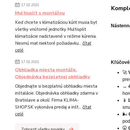
17.02.2021
Komple
Multisplit s montážou
Keď chcete s klimatizáciou kúriť musia byť
Nástenn
všetky vnútorné jednotky Multisplit
klimatizácie nadstavené v režime kúrenia.
Nesmú mať niektoré požiadavku...
čítať
celé
17.02.2021
Kľúčové 
Obhliadka miesta montáže.
🚀
Objednávka bezplatnej obhliadky
pre
Objednajte si bezplatnú obhliadku miesta
↔️
inštalácie. Objednávka obhliadky zdarma v
hor
Bratislave a okolí. Firma KLIMA-
📱
SHOP.SK vykonáva predaj a inšt...
čítať
sma
celé
🌬️
pod
🤫
Zobraziť všetky novinky