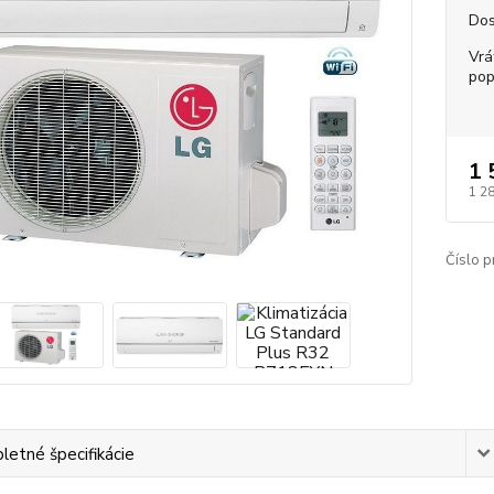
Dos
Vrá
pop
1 
1 2
Číslo p
etné špecifikácie