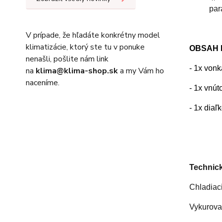
par
V prípade, že hľadáte konkrétny model
klimatizácie, ktorý ste tu v ponuke
OBSAH 
nenašli, pošlite nám link
- 1x von
na
klima@klima-shop.sk
a my Vám ho
naceníme.
- 1x vnú
- 1x diaľ
Technick
Chladiac
Vykurova