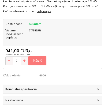
kvalitu za veľmi priaznivú cenou. Nominálny výkon chladenia je 2,5 kW.
Pracuje v rozsahu od 0,9 do 3,7 kW a výkon vykurovania je od 0,9 do 4,1
kW. Inverterová techno...
celý popis
Dostupnosť
Skladom
Vrátane
7,75 EUR
recyklačného
poplatku
941,00 EUR
/
ks
765,04 EUR
bez DPH
Kúpiť
Číslo produktu:
4000
Kompletné špecifikácie
Na stiahnutie