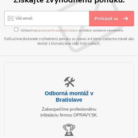
Prihlásiť sa
Súhlasím so
spracovaním osobných údajov
za účelom zasielania newslettera.
Exkluzívne dostanete zvýhodnenú ponuku so zľavou a k tomu zadarmo návod ako
dostať z klimatizácie vždy čistý vzduch.
🛠️
Odborná montáž v
Bratislave
Zabezpečíme profesionálnu
inštaláciu firmou OPRAVY.SK.
🏆