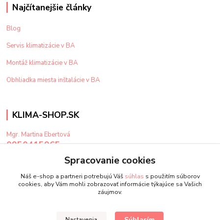
Najčítanejšie články
Blog
Servis klimatizácie v BA
Montáž klimatizácie v BA
Obhliadka miesta inštalácie v BA
KLIMA-SHOP.SK
Mgr. Martina Ebertová
0950415965
Po-Pi: 9-15 hod
Spracovanie cookies
klima@klima-shop.sk
Náš e-shop a partneri potrebujú Váš
súhlas
s použitím súborov
cookies, aby Vám mohli zobrazovať informácie týkajúce sa Vašich
záujmov.
Súhlasím
Nastavenia