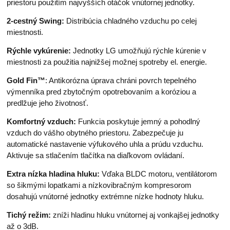
priestoru použitím najvyšších otáčok vnútornej jednotky.
2-cestný Swing:
Distribúcia chladného vzduchu po celej
miestnosti.
Rýchle vykúrenie:
Jednotky LG umožňujú rýchle kúrenie v
miestnosti za použitia najnižšej možnej spotreby el. energie.
Gold Fin™
: Antikorózna úprava chráni povrch tepelného
výmenníka pred zbytočným opotrebovaním a koróziou a
predlžuje jeho životnosť.
Komfortný vzduch:
Funkcia poskytuje jemný a pohodlný
vzduch do vášho obytného priestoru. Zabezpečuje ju
automatické nastavenie výfukového uhla a prúdu vzduchu.
Aktivuje sa stlačením tlačítka na diaľkovom ovládaní.
Extra nízka hladina hluku:
Vďaka BLDC motoru, ventilátorom
so šikmými lopatkami a nízkovibračným kompresorom
dosahujú vnútorné jednotky extrémne nízke hodnoty hluku.
Tichý režim:
zníži hladinu hluku vnútornej aj vonkajšej jednotky
až o 3dB.