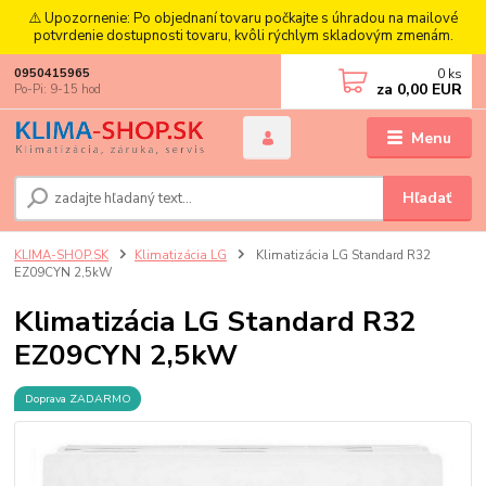
⚠️ Upozornenie: Po objednaní tovaru počkajte s úhradou na mailové
potvrdenie dostupnosti tovaru, kvôli rýchlym skladovým zmenám.
0
ks
0950415965
za
0,00 EUR
Po-Pi: 9-15 hod
Menu
Hľadať
KLIMA-SHOP.SK
Klimatizácia LG
Klimatizácia LG Standard R32
EZ09CYN 2,5kW
Klimatizácia LG Standard R32
EZ09CYN 2,5kW
Doprava ZADARMO