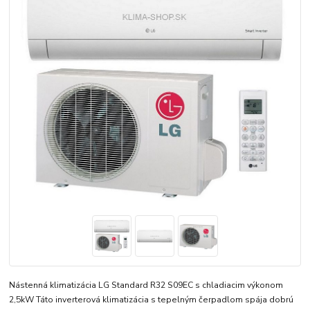
Nástenná klimatizácia LG Standard R32 S09EC s chladiacim výkonom
2,5kW Táto inverterová klimatizácia s tepelným čerpadlom spája dobrú