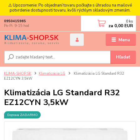
⚠️ Upozornenie: Po objednaní tovaru počkajte s úhradou na mailové
potvrdenie dostupnosti tovaru, kvôli rýchlym skladovým zmenám.
0
ks
0950415965
za
0,00 EUR
Po-Pi: 9-15 hod
Menu
Hľadať
KLIMA-SHOP.SK
Klimatizácia LG
Klimatizácia LG Standard R32
EZ12CYN 3,5kW
Klimatizácia LG Standard R32
EZ12CYN 3,5kW
Doprava ZADARMO