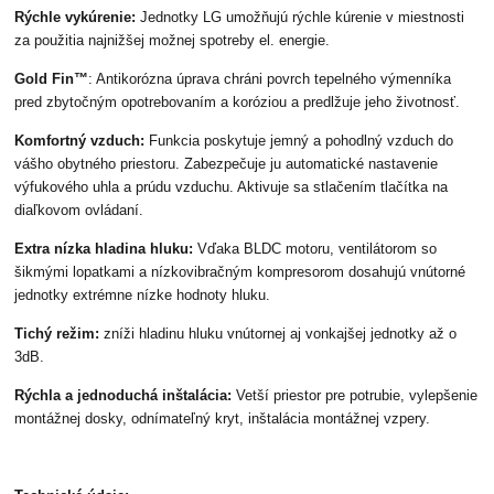
Rýchle vykúrenie:
Jednotky LG umožňujú rýchle kúrenie v miestnosti
za použitia najnižšej možnej spotreby el. energie.
Gold Fin™
: Antikorózna úprava chráni povrch tepelného výmenníka
pred zbytočným opotrebovaním a koróziou a predlžuje jeho životnosť.
Komfortný vzduch:
Funkcia poskytuje jemný a pohodlný vzduch do
vášho obytného priestoru. Zabezpečuje ju automatické nastavenie
výfukového uhla a prúdu vzduchu. Aktivuje sa stlačením tlačítka na
diaľkovom ovládaní.
Extra nízka hladina hluku:
Vďaka BLDC motoru, ventilátorom so
šikmými lopatkami a nízkovibračným kompresorom dosahujú vnútorné
jednotky extrémne nízke hodnoty hluku.
Tichý režim:
zníži hladinu hluku vnútornej aj vonkajšej jednotky až o
3dB.
Rýchla a jednoduchá inštalácia:
Vetší priestor pre potrubie, vylepšenie
montážnej dosky, odnímateľný kryt, inštalácia montážnej vzpery.