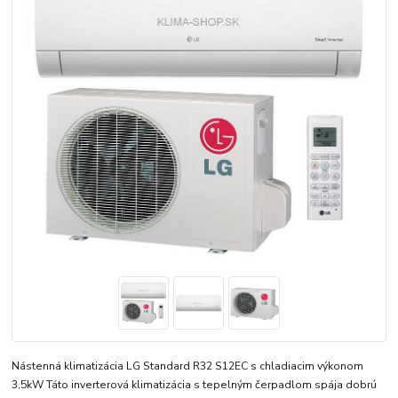
Nástenná klimatizácia LG Standard R32 S12EC s chladiacim výkonom
3,5kW Táto inverterová klimatizácia s tepelným čerpadlom spája dobrú