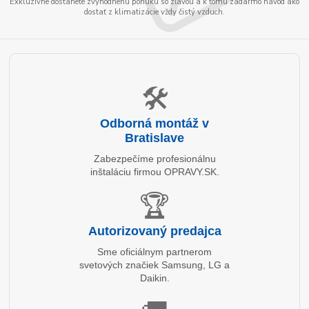
Exkluzívne dostanete zvýhodnenú ponuku so zľavou a k tomu zadarmo návod ako
dostať z klimatizácie vždy čistý vzduch.
🛠️
Odborná montáž v
Bratislave
Zabezpečíme profesionálnu
inštaláciu firmou OPRAVY.SK.
🏆
Autorizovaný predajca
Sme oficiálnym partnerom
svetových značiek Samsung, LG a
Daikin.