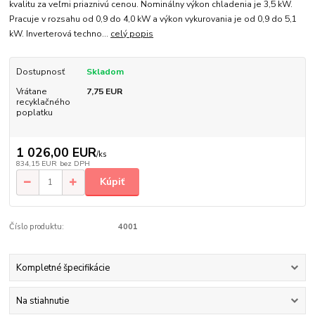
kvalitu za veľmi priaznivú cenou. Nominálny výkon chladenia je 3,5 kW.
Pracuje v rozsahu od 0,9 do 4,0 kW a výkon vykurovania je od 0,9 do 5,1
kW. Inverterová techno...
celý popis
Dostupnosť
Skladom
Vrátane
7,75 EUR
recyklačného
poplatku
1 026,00 EUR
/
ks
834,15 EUR
bez DPH
Kúpiť
Číslo produktu:
4001
Kompletné špecifikácie
Na stiahnutie