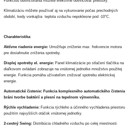
Funkciou odvlhčovania môžete efektívne odvlhčovať priestory.
Klimatizáciu môžete používať aj na vykurovanie počas prechodných
období, kedy vonkajšia teplota vzduchu nepoklesne pod -10°C.
Charakteristika
:
Aktívne riadenie energie:
Umožňuje zníženie max. frekvencie motora
pre dosiahnutie zníženia spotreby.
Displej spotreby el. energie:
Panel klimatizácie po stlačení tlačítka na
diaľkovom ovládaní zobrazuje na vnútornej jednotke množstvo použitej
energie. Funkcia pomáha užívateľom znižovať spotrebu elektrickej
energie.
Automatické čistenie:
Funkcia komplexného automatického čistenia
bráni tvorbe baktérií a plesní na tepelnom výmenníku.
Rýchle vychladenie:
Funkcia rýchleho a účinného vychladenia priestoru
použitím najvyšších otáčok vnútornej jednotky.
2-cestný Swing:
Distribúcia chladného vzduchu po celej miestnosti.