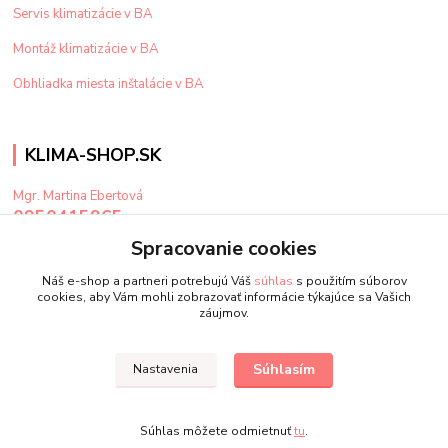
Servis klimatizácie v BA
Montáž klimatizácie v BA
Obhliadka miesta inštalácie v BA
KLIMA-SHOP.SK
Mgr. Martina Ebertová
0950415965
Po-Pi: 9-15 hod
Spracovanie cookies
klima@klima-shop.sk
Náš e-shop a partneri potrebujú Váš
súhlas
s použitím súborov
cookies, aby Vám mohli zobrazovať informácie týkajúce sa Vašich
záujmov.
Súhlasím
Nastavenia
Upravit sběr cookies.
Súhlas môžete odmietnuť
tu
.
Vytvorené na
Eshop-rychlo.sk