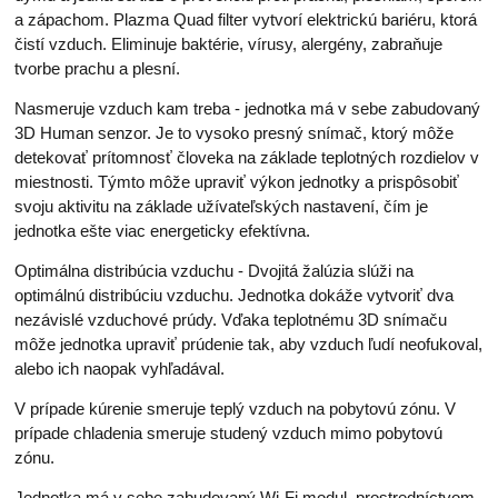
a zápachom. Plazma Quad filter vytvorí elektrickú bariéru, ktorá
čistí vzduch. Eliminuje baktérie, vírusy, alergény, zabraňuje
tvorbe prachu a plesní.
Nasmeruje vzduch kam treba - jednotka má v sebe zabudovaný
3D Human senzor. Je to vysoko presný snímač, ktorý môže
detekovať prítomnosť človeka na základe teplotných rozdielov v
miestnosti. Týmto môže upraviť výkon jednotky a prispôsobiť
svoju aktivitu na základe užívateľských nastavení, čím je
jednotka ešte viac energeticky efektívna.
Optimálna distribúcia vzduchu - Dvojitá žalúzia slúži na
optimálnú distribúciu vzduchu. Jednotka dokáže vytvoriť dva
nezávislé vzduchové prúdy. Vďaka teplotnému 3D snímaču
môže jednotka upraviť prúdenie tak, aby vzduch ľudí neofukoval,
alebo ich naopak vyhľadával.
V prípade kúrenie smeruje teplý vzduch na pobytovú zónu. V
prípade chladenia smeruje studený vzduch mimo pobytovú
zónu.
Jednotka má v sebe zabudovaný Wi-Fi modul, prostredníctvom