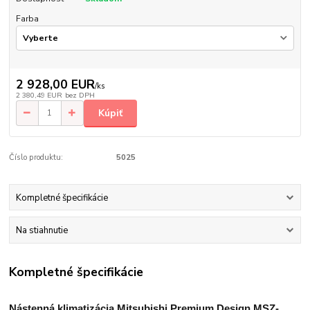
Farba
2 928,00 EUR
/
ks
2 380,49 EUR
bez DPH
Kúpiť
Číslo produktu:
5025
Kompletné špecifikácie
Na stiahnutie
Kompletné špecifikácie
Nástenná klimatizácia Mitsubishi Premium Design MSZ-