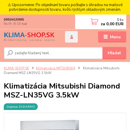
⚠️ Upozornenie: Po objednaní tovaru počkajte s úhradou na mailové
potvrdenie dostupnosti tovaru, kvôli rýchlym skladovým zmenám.
0
ks
0950415965
za
0,00 EUR
Po-Pi: 9-15 hod
Menu
Hľadať
KLIMA-SHOP.SK
Klimatizácia MITSUBISHI
Klimatizácia Mitsubishi
Diamond MSZ-LN35VG 3.5kW
Klimatizácia Mitsubishi Diamond
MSZ-LN35VG 3.5kW
Doprava ZADARMO