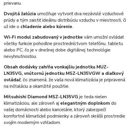
prievanu.
Dvojitá žalúzia
umožňuje vytvoriť dva nezávislé vzduchové
prúdy a tým zaistiť ideálnu distribúciu vzduchu v miestnosti, či
už ide o
chladenie alebo kúrenie
.
Wi-Fi modul zabudovaný v jednotke
vám umožní ovládať
všetky funkcie pohodlne prostredníctvom telefónu, tabletu
alebo PC, čo je v dnešnej dobe digitálnej technológie
nevyhnutnosťou.
Obsah dodávky zahŕňa vonkajšiu jednotku MUZ-
LN35VG, vnútornú jednotku MSZ-LN35VGW a diaľkový
ovládač
, čo znamená, že vaša nová klimatizácia je pripravená
na inštaláciu a okamžité použitie.
Mitsubishi Diamond MSZ-LN35VG
je teda nielen
klimatizáciou, ale zároveň aj
elegantným doplnkom
do
vašej domácnosti alebo kancelárie, ktorý zabezpečí
komfortné klimatické podmienky a zároveň skrášli prostredie
svojím moderným vzhľadom.