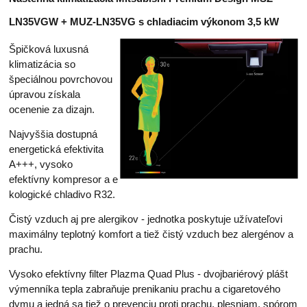
LN35VGW + MUZ-LN35VG s chladiacim výkonom 3,5 kW
Špičková luxusná
klimatizácia so
špeciálnou povrchovou
úpravou získala
ocenenie za dizajn.
Najvyššia dostupná
energetická efektivita
A+++, vysoko
efektívny kompresor a e
kologické chladivo R32.
Čistý vzduch aj pre alergikov - jednotka poskytuje užívateľovi
maximálny teplotný komfort a tiež čistý vzduch bez alergénov a
prachu.
Vysoko efektívny filter Plazma Quad Plus - dvojbariérový plášt
výmenníka tepla zabraňuje prenikaniu prachu a cigaretového
dymu a jedná sa tiež o prevenciu proti prachu, plesniam, spórom