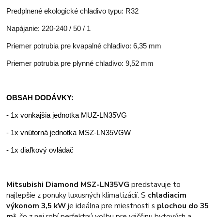
Predplnené ekologické chladivo typu: R32
Napájanie: 220-240 / 50 / 1
Priemer potrubia pre kvapalné chladivo: 6,35 mm
Priemer potrubia pre plynné chladivo: 9,52 mm
OBSAH DODÁVKY:
- 1x vonkajšia jednotka MUZ-LN35VG
- 1x vnútorná jednotka MSZ-LN35VGW
- 1x diaľkový ovládač
Mitsubishi Diamond MSZ-LN35VG
predstavuje to
najlepšie z ponuky luxusných klimatizácií. S
chladiacim
výkonom 3,5 kW
je ideálna pre miestnosti s
plochou do 35
m²
, čo z nej robí perfektnú voľbu pre väčšinu bytových a