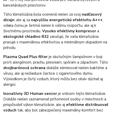
kancelárskych priestorov.
Táto klimatizácia bola ocenená nielen za svoj
nadčasový
dizajn
, ale aj za
najvyššiu energetickú efektivitu A+++
,
vďaka čomu je šetrná nielen k vášmu rozpočtu, ale aj k
životnému prostrediu.
Vysoko efektívny kompresor
a
ekologické chladivo R32
zaručujú, že vaša klimatizácia
pracuje s maximálnou efektivitou a minimálnym dopadom na
prírodu.
Plazma Quad Plus filter
je skutočným šampiónom v boji
proti alergénom, prachu, plesniam, spóram a zápachom. Táto
dvojbarónová ochrana
dokáže eliminovať nielen baktérie a
vírusy, ale aj nežiaduce častice z cigaretového dymu.
Výsledkom je čistý vzduch, ktorý môžu bez obáv dýchať aj
alergici.
Inovatívny 3D Human senzor
je srdcom tejto klimatizácie.
Dokáže nielen zaznamenať prítomnosť osoby v miestnosti a
prispôsobiť výkon klimatizácie, ale aj
efektívne distribuovať
vzduch
tak, aby bol zabezpečený maximálny komfort bez