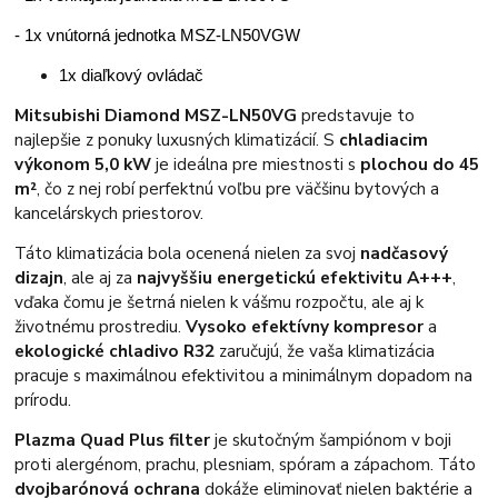
- 1x vnútorná jednotka MSZ-LN50VGW
1x diaľkový ovládač
Mitsubishi Diamond MSZ-LN50VG
predstavuje to
najlepšie z ponuky luxusných klimatizácií. S
chladiacim
výkonom 5,0 kW
je ideálna pre miestnosti s
plochou do 45
m²
, čo z nej robí perfektnú voľbu pre väčšinu bytových a
kancelárskych priestorov.
Táto klimatizácia bola ocenená nielen za svoj
nadčasový
dizajn
, ale aj za
najvyššiu energetickú efektivitu A+++
,
vďaka čomu je šetrná nielen k vášmu rozpočtu, ale aj k
životnému prostrediu.
Vysoko efektívny kompresor
a
ekologické chladivo R32
zaručujú, že vaša klimatizácia
pracuje s maximálnou efektivitou a minimálnym dopadom na
prírodu.
Plazma Quad Plus filter
je skutočným šampiónom v boji
proti alergénom, prachu, plesniam, spóram a zápachom. Táto
dvojbarónová ochrana
dokáže eliminovať nielen baktérie a