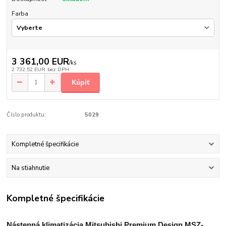
Farba
3 361,00 EUR
/
ks
2 732,52 EUR
bez DPH
Kúpiť
Číslo produktu:
5029
Kompletné špecifikácie
Na stiahnutie
Kompletné špecifikácie
Nástenná klimatizácia Mitsubishi Premium Design MSZ-