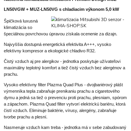
LN50VGW + MUZ-LN50VG s chladiacim výkonom 5,0 kW
Špičková luxusná
klimatizácia so
špeciálnou povrchovou úpravou získala ocenenie za dizajn.
Najvyššia dostupná energetická efektivita A+++, vysoko
efektívny kompresor a ekologické chladivo R32.
Čistý vzduch aj pre alergikov - jednotka poskytuje užívateľovi
maximálny teplotný komfort a tiež čistý vzduch bez alergénov a
prachu.
Vysoko efektívny filter Plazma Quad Plus - dvojbariérový plášt
výmenníka tepla zabraňuje prenikaniu prachu a cigaretového
dymu a jedná sa tiež o prevenciu proti prachu, plesniam, spórom
a zápachom. Plazma Quad filter vytvorí elektrickú bariéru, ktorá
čistí vzduch. Eliminuje baktérie, vírusy, alergény, zabraňuje
tvorbe prachu a plesní.
Nasmeruje vzduch kam treba - jednotka má v sebe zabudovaný