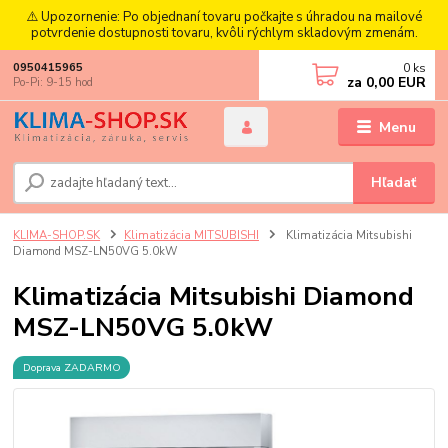
⚠️ Upozornenie: Po objednaní tovaru počkajte s úhradou na mailové
potvrdenie dostupnosti tovaru, kvôli rýchlym skladovým zmenám.
0
ks
0950415965
za
0,00 EUR
Po-Pi: 9-15 hod
Menu
Hľadať
KLIMA-SHOP.SK
Klimatizácia MITSUBISHI
Klimatizácia Mitsubishi
Diamond MSZ-LN50VG 5.0kW
Klimatizácia Mitsubishi Diamond
MSZ-LN50VG 5.0kW
Doprava ZADARMO