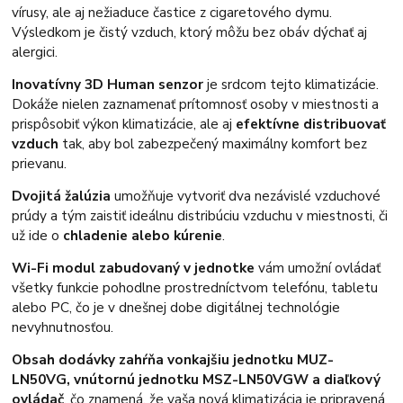
vírusy, ale aj nežiaduce častice z cigaretového dymu.
Výsledkom je čistý vzduch, ktorý môžu bez obáv dýchať aj
alergici.
Inovatívny 3D Human senzor
je srdcom tejto klimatizácie.
Dokáže nielen zaznamenať prítomnosť osoby v miestnosti a
prispôsobiť výkon klimatizácie, ale aj
efektívne distribuovať
vzduch
tak, aby bol zabezpečený maximálny komfort bez
prievanu.
Dvojitá žalúzia
umožňuje vytvoriť dva nezávislé vzduchové
prúdy a tým zaistiť ideálnu distribúciu vzduchu v miestnosti, či
už ide o
chladenie alebo kúrenie
.
Wi-Fi modul zabudovaný v jednotke
vám umožní ovládať
všetky funkcie pohodlne prostredníctvom telefónu, tabletu
alebo PC, čo je v dnešnej dobe digitálnej technológie
nevyhnutnosťou.
Obsah dodávky zahŕňa vonkajšiu jednotku MUZ-
LN50VG, vnútornú jednotku MSZ-LN50VGW a diaľkový
ovládač
, čo znamená, že vaša nová klimatizácia je pripravená