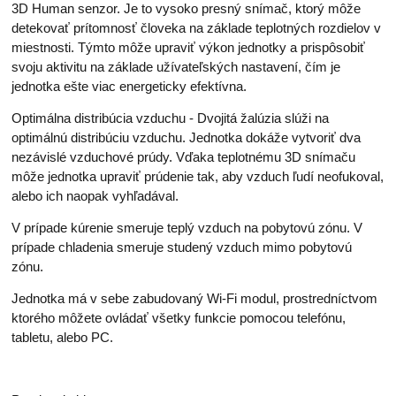
3D Human senzor. Je to vysoko presný snímač, ktorý môže
detekovať prítomnosť človeka na základe teplotných rozdielov v
miestnosti. Týmto môže upraviť výkon jednotky a prispôsobiť
svoju aktivitu na základe užívateľských nastavení, čím je
jednotka ešte viac energeticky efektívna.
Optimálna distribúcia vzduchu - Dvojitá žalúzia slúži na
optimálnú distribúciu vzduchu. Jednotka dokáže vytvoriť dva
nezávislé vzduchové prúdy. Vďaka teplotnému 3D snímaču
môže jednotka upraviť prúdenie tak, aby vzduch ľudí neofukoval,
alebo ich naopak vyhľadával.
V prípade kúrenie smeruje teplý vzduch na pobytovú zónu. V
prípade chladenia smeruje studený vzduch mimo pobytovú
zónu.
Jednotka má v sebe zabudovaný Wi-Fi modul, prostredníctvom
ktorého môžete ovládať všetky funkcie pomocou telefónu,
tabletu, alebo PC.