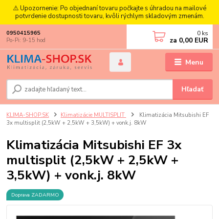
⚠️ Upozornenie: Po objednaní tovaru počkajte s úhradou na mailové
potvrdenie dostupnosti tovaru, kvôli rýchlym skladovým zmenám.
0
ks
0950415965
za
0,00 EUR
Po-Pi: 9-15 hod
Menu
Hľadať
KLIMA-SHOP.SK
Klimatizácie MULTISPLIT
Klimatizácia Mitsubishi EF
3x multisplit (2,5kW + 2,5kW + 3,5kW) + vonk.j. 8kW
Klimatizácia Mitsubishi EF 3x
multisplit (2,5kW + 2,5kW +
3,5kW) + vonk.j. 8kW
Doprava ZADARMO