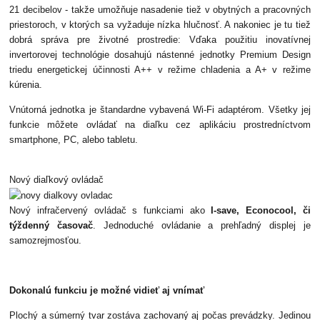
21 decibelov - takže umožňuje nasadenie tiež v obytných a pracovných
priestoroch, v ktorých sa vyžaduje nízka hlučnosť. A nakoniec je tu tiež
dobrá správa pre životné prostredie: Vďaka použitiu inovatívnej
invertorovej technológie dosahujú nástenné jednotky Premium Design
triedu energetickej účinnosti A++ v režime chladenia a A+ v režime
kúrenia.
Vnútorná jednotka je štandardne vybavená Wi-Fi adaptérom. Všetky jej
funkcie môžete ovládať na diaľku cez aplikáciu prostredníctvom
smartphone, PC, alebo tabletu.
Nový diaľkový ovládač
Nový infračervený ovládač s funkciami ako
I-save, Econocool, či
týždenný časovač
. Jednoduché ovládanie a prehľadný displej je
samozrejmosťou.
Dokonalú funkciu je možné vidieť aj vnímať
Plochý a súmerný tvar zostáva zachovaný aj počas prevádzky. Jedinou