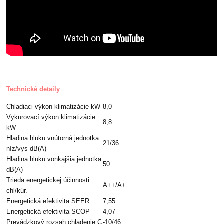
Technické detaily
Chladiaci výkon klimatizácie kW
8,0
Vykurovací výkon klimatizácie
8,8
kW
Hladina hluku vnútorná jednotka
21/36
níz/vys dB(A)
Hladina hluku vonkajšia jednotka
50
dB(A)
Trieda energetickej účinnosti
A++/A+
chl/kúr.
Energetická efektivita SEER
7,55
Energetická efektivita SCOP
4,07
Prevádzkový rozsah chladenie C
-10/46