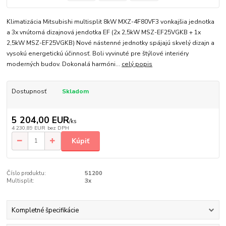
Klimatizácia Mitsubishi multisplit 8kW MXZ-4F80VF3 vonkajšia jednotka
a 3x vnútorná dizajnová jendotka EF (2x 2,5kW MSZ-EF25VGKB + 1x
2,5kW MSZ-EF25VGKB) Nové nástenné jednotky spájajú skvelý dizajn a
vysokú energetickú účinnosť. Boli vyvinuté pre štýlové interiéry
moderných budov. Dokonalá harmóni...
celý popis
Dostupnosť
Skladom
5 204,00 EUR
/
ks
4 230,89 EUR
bez DPH
Kúpiť
Číslo produktu:
51200
Multisplit:
3x
Kompletné špecifikácie