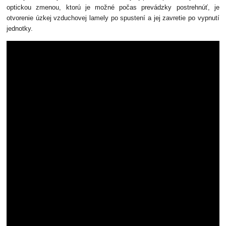
optickou zmenou, ktorú je možné počas prevádzky postrehnúť, je
otvorenie úzkej vzduchovej lamely po spustení a jej zavretie po vypnutí
jednotky.