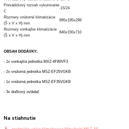
Prevádzkový rozsah vykurovanie
-15/24
C
Rozmery vnútorné klimatizácie
895x195x299
(Š x V x H) mm
Rozmery vonkajšie klimatizácie
840x330x710
(Š x V x H) mm
OBSAH DODÁVKY:
- 1x vonkajšia jednotka MXZ-4F80VF3
- 2x vnútorná jednotka MSZ-EF25VGKB
- 1x vnútorná jednotka MSZ-EF35VGKB
- 3x diaľkový ovládač
Na stiahnutie
technicke udaje klimatizacia Mitsubishi MSZ-EF