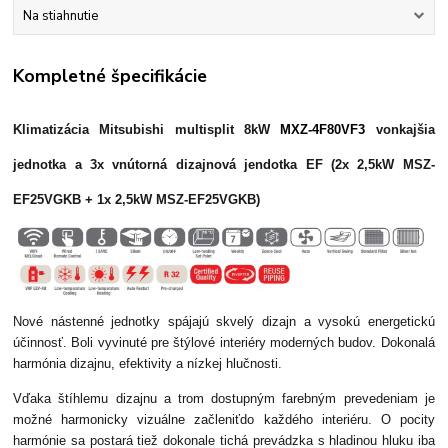
Na stiahnutie
Kompletné špecifikácie
Klimatizácia Mitsubishi multisplit 8kW
MXZ-4F80VF3
vonkajšia
jednotka a 3x vnútorná dizajnová jendotka EF (2x 2,5kW MSZ-
EF25VGKB + 1x
2,5kW MSZ-EF25VGKB
)
Nové nástenné jednotky spájajú skvelý dizajn a vysokú energetickú
účinnosť. Boli vyvinuté pre štýlové interiéry moderných budov. Dokonalá
harmónia dizajnu, efektivity a nízkej hlučnosti.
Vďaka štíhlemu dizajnu a trom dostupným farebným prevedeniam je
možné harmonicky vizuálne začleniťdo každého interiéru. O pocity
harmónie sa postará tiež dokonale tichá prevádzka s hladinou hluku iba