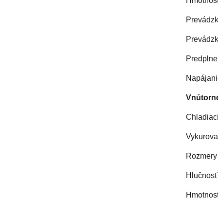
Hmotnosť
Prevádzk
Prevádzko
Predplne
Napájanie
Vnútorn
Chladiaci
Vykurovac
Rozmery 
Hlučnosť 
Hmotnosť 