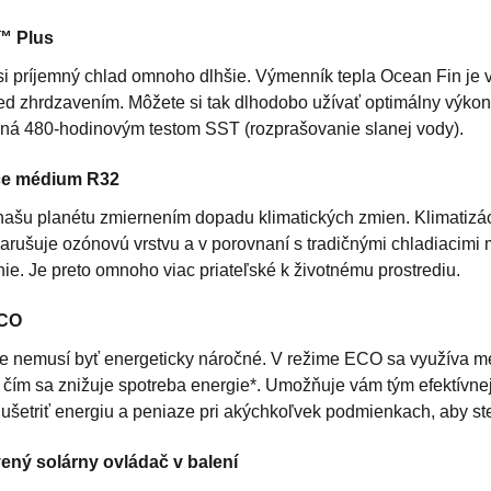
™ Plus
si príjemný chlad omnoho dlhšie. Výmenník tepla Ocean Fin je vy
ed zhrdzavením. Môžete si tak dlhodobo užívať optimálny výkon 
ná 480-hodinovým testom SST (rozprašovanie slanej vody).
ce médium R32
našu planétu zmiernením dopadu klimatických zmien. Klimatizá
narušuje ozónovú vrstvu a v porovnaní s tradičnými chladiaci
ie. Je preto omnoho viac priateľské k životnému prostrediu.
ECO
e nemusí byť energeticky náročné. V režime ECO sa využíva m
čím sa znižuje spotreba energie*. Umožňuje vám tým efektívnejši
ušetriť energiu a peniaze pri akýchkoľvek podmienkach, aby ste
vený solárny ovládač v balení