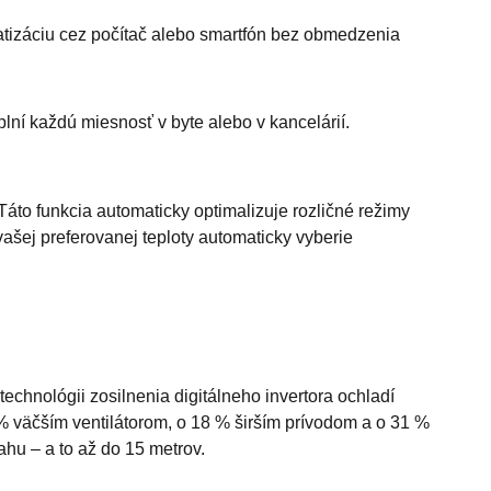
atizáciu cez počítač alebo smartfón bez obmedzenia
ní každú miesnosť v byte alebo v kancelárií.
Táto funkcia automaticky optimalizuje rozličné režimy
ašej preferovanej teploty automaticky vyberie
technológii zosilnenia digitálneho invertora ochladí
 % väčším ventilátorom, o 18 % širším prívodom a o 31 %
ahu – a to až do 15 metrov.