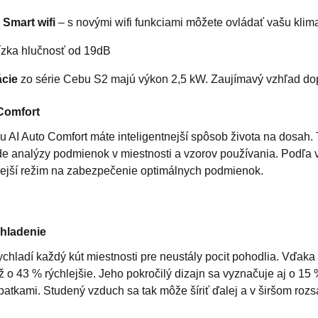
a
Smart wifi
– s novými wifi funkciami môžete ovládať vašu klim
nízka hlučnosť od 19dB
ácie
zo série Cebu S2 majú výkon 2,5 kW. Zaujímavý vzhľad dopl
Comfort
u AI Auto Comfort máte inteligentnejší spôsob života na dosah. 
e analýzy podmienok v miestnosti a vzorov používania. Podľa v
ejší režim na zabezpečenie optimálnych podmienok.
hladenie
chladí každý kút miestnosti pre neustály pocit pohodlia. Vďaka 
 o 43 % rýchlejšie. Jeho pokročilý dizajn sa vyznačuje aj o 15
opatkami. Studený vzduch sa tak môže šíriť ďalej a v širšom rozs