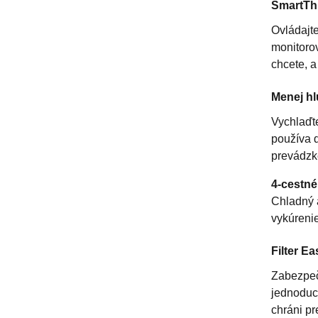
SmartTh
Ovládajt
monitorov
chcete, a
Menej h
Vychlaďte
používa d
prevádzk
4-cestn
Chladný a
vykúrenie
Filter E
Zabezpeči
jednoduch
chráni p