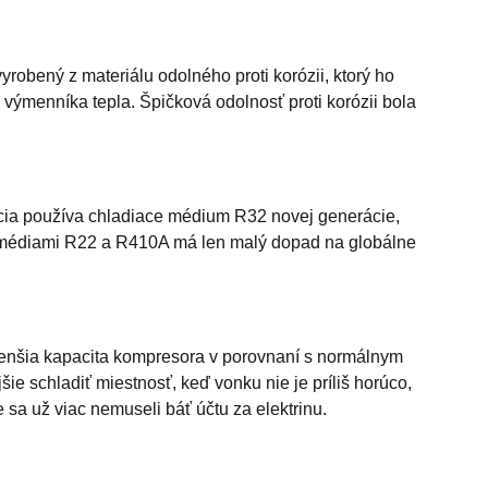
robený z materiálu odolného proti korózii, ktorý ho
výmenníka tepla. Špičková odolnosť proti korózii bola
cia používa chladiace médium R32 novej generácie,
mi médiami R22 a R410A má len malý dopad na globálne
enšia kapacita kompresora v porovnaní s normálnym
e schladiť miestnosť, keď vonku nie je príliš horúco,
 sa už viac nemuseli báť účtu za elektrinu.