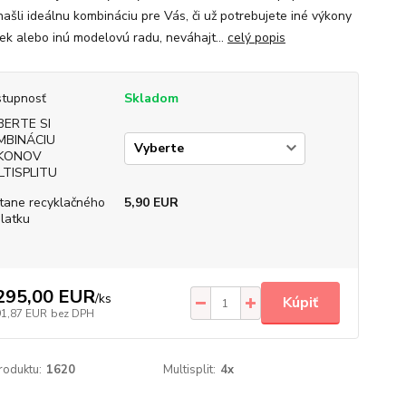
našli ideálnu kombináciu pre Vás, či už potrebujete iné výkony
iek alebo inú modelovú radu, neváhajt...
celý popis
tupnosť
Skladom
BERTE SI
MBINÁCIU
KONOV
LTISPLITU
tane recyklačného
5,90 EUR
latku
295,00 EUR
/
ks
Kúpiť
91,87 EUR
bez DPH
roduktu:
1620
Multisplit:
4x