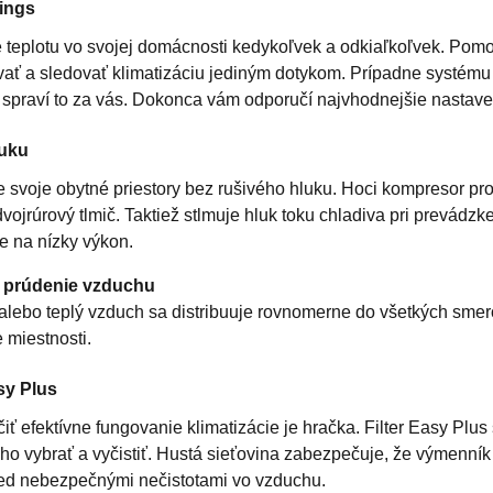
ings
e teplotu vo svojej domácnosti kedykoľvek a odkiaľkoľvek. Pom
ať a sledovať klimatizáciu jediným dotykom. Prípadne systému 
 spraví to za vás. Dokonca vám odporučí najvhodnejšie nastave
luku
 svoje obytné priestory bez rušivého hluku. Hoci kompresor pro
vojrúrový tlmič. Taktiež stlmuje hluk toku chladiva pri prevádzk
e na nízky výkon.
é prúdenie vzduchu
lebo teplý vzduch sa distribuuje rovnomerne do všetkých smero
 miestnosti.
asy Plus
ť efektívne fungovanie klimatizácie je hračka. Filter Easy Pl
o vybrať a vyčistiť. Hustá sieťovina zabezpečuje, že výmenník 
red nebezpečnými nečistotami vo vzduchu.