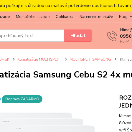
aru počkajte s úhradou na mailové potvrdenie dostupnosti tovaru
izácie
Montáž klimatizácie
Obhliadka
Nacenenie montáže
Blog
klima
Hľadať
0950
Po-Pi:
OP.SK
Klimatizácie MULTISPLIT
MULTISPLIT SAMSUNG
Klimati
atizácia Samsung Cebu S2 4x mul
W
ROZ
Doprava ZADARMO
JED
Klimat
8,0kW
wifi Šp