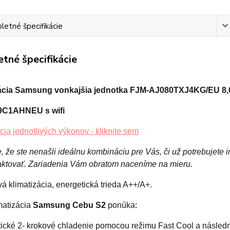
etné špecifikácie
tné špecifikácie
zácia Samsung vonkajšia jednotka FJM-AJ080TXJ4KG/EU 8,
C1AHNEU s wifi
cia jednotlivých výkonov - kliknite sem
, že ste nenašli ideálnu kombináciu pre Vás, či už potrebujete
aktovať. Zariadenia Vám obratom naceníme na mieru.
vá klimatizácia, energetická trieda
A++/A+.
matizácia
Samsung Cebu S2
ponúka:
tické 2- krokové chladenie pomocou režimu Fast Cool a násled