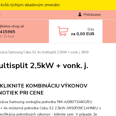
, kvôli rýchlym skladovým zmenám.
Prihlásenie
@klima-shop.sk
0
ks
415965
za
0,00 EUR
 9-15 hod
zácia Samsung Cebu S2 4x multisplit 2,5kW + vonk. j. 8kW
tisplit 2,5kW + vonk. j.
KLIKNITE KOMBINÁCIU VÝKONOV
NOTIEK PRI CENE
izácia Samsung vonkajšia jednotka FJM-AJ080TXJ4KG/EU
 + 4x vnútorná jednotka Cebu S2 2,5kW AR50F09C1AHNEU s
ecifikácia jednotlivých výkonov - kliknite sem V prípade, že