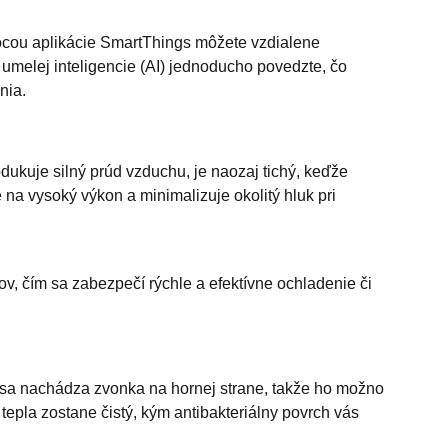
ocou aplikácie SmartThings môžete vzdialene
umelej inteligencie (AI) jednoducho povedzte, čo
nia.
dukuje silný prúd vzduchu, je naozaj tichý, keďže
e na vysoký výkon a minimalizuje okolitý hluk pri
v, čím sa zabezpečí rýchle a efektívne ochladenie či
us sa nachádza zvonka na hornej strane, takže ho možno
tepla zostane čistý, kým antibakteriálny povrch vás