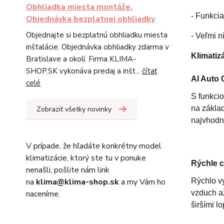
Obhliadka miesta montáže.
- Funkci
Objednávka bezplatnej obhliadky
Objednajte si bezplatnú obhliadku miesta
- Veľmi 
inštalácie. Objednávka obhliadky zdarma v
Klimatiz
Bratislave a okolí. Firma KLIMA-
SHOP.SK vykonáva predaj a inšt...
čítať
AI Auto 
celé
S funkcio
na základ
Zobraziť všetky novinky
najvhodn
V prípade, že hľadáte konkrétny model
klimatizácie, ktorý ste tu v ponuke
Rýchle c
nenašli, pošlite nám link
Rýchlo vy
na
klima@klima-shop.sk
a my Vám ho
vzduch až
naceníme.
širšími l