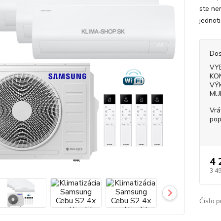
ste ne
jednot
Dos
VY
KO
VÝ
MU
Vrá
pop
4 
3 4
Číslo p