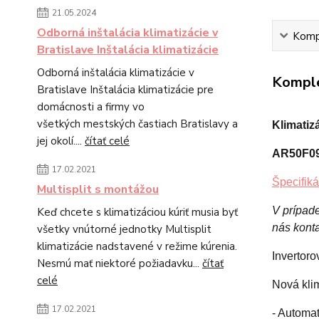
21.05.2024
Odborná inštalácia klimatizácie v
Kompl
Bratislave Inštalácia klimatizácie
Odborná inštalácia klimatizácie v
Komple
Bratislave Inštalácia klimatizácie pre
domácnosti a firmy vo
všetkých mestských častiach Bratislavy a
Klimati
jej okolí....
čítať celé
AR50F09
17.02.2021
Špecifiká
Multisplit s montážou
V prípade
Keď chcete s klimatizáciou kúriť musia byť
nás kont
všetky vnútorné jednotky Multisplit
klimatizácie nadstavené v režime kúrenia.
Invertoro
Nesmú mať niektoré požiadavku...
čítať
celé
Nová kli
17.02.2021
- Automa