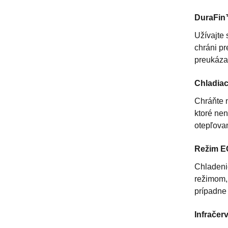
DuraFin
Užívajte 
chráni pr
preukáza
Chladia
Chráňte 
ktoré ne
otepľovan
Režim 
Chladeni
režimom, 
prípadne 
Infračer