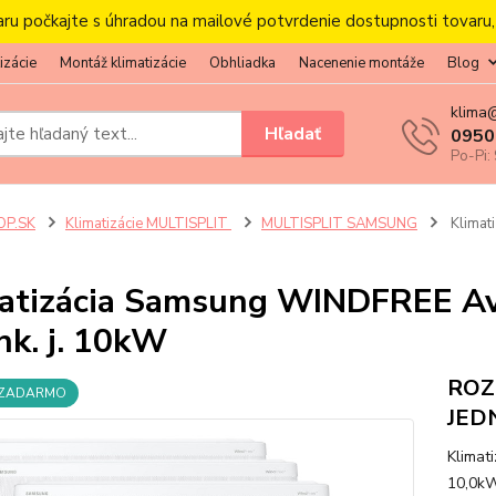
aru počkajte s úhradou na mailové potvrdenie dostupnosti tovaru
izácie
Montáž klimatizácie
Obhliadka
Nacenenie montáže
Blog
klima
Hľadať
0950
Po-Pi:
OP.SK
Klimatizácie MULTISPLIT
MULTISPLIT SAMSUNG
Klimati
atizácia Samsung WINDFREE Ava
nk. j. 10kW
ROZ
 ZADARMO
JED
Klimat
10,0kW