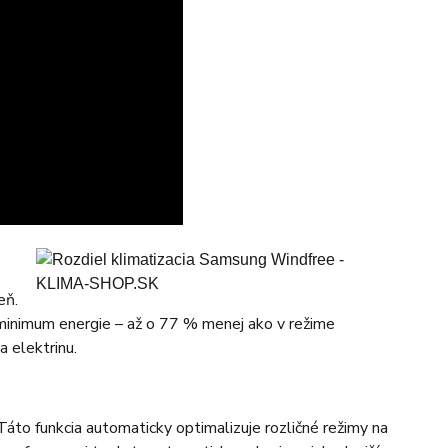
eň.
minimum energie – až o 77 % menej ako v režime
a elektrinu.
Táto funkcia automaticky optimalizuje rozličné režimy na