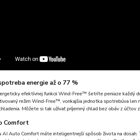
 spotreba energie až o 77 %
rgeticky efektívnej funkcii Wind-Free™ šetríte peniaze každý d
tivovaný režim Wind-Free™, vonkajšia jednotka spotrebúva len 
chladenia. Môžete si tak užívať príjemný chlad bez obáv z účtov z
o Comfort
u AI Auto Comfort máte inteligentnejší spôsob života na dosah. 