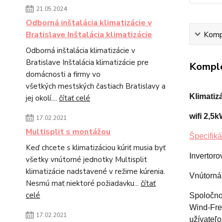
21.05.2024
Odborná inštalácia klimatizácie v
Bratislave Inštalácia klimatizácie
Kompl
Odborná inštalácia klimatizácie v
Bratislave Inštalácia klimatizácie pre
Komple
domácnosti a firmy vo
všetkých mestských častiach Bratislavy a
Klimatiz
jej okolí....
čítať celé
wifi 2
,5
17.02.2021
Multisplit s montážou
Špecifiká
Keď chcete s klimatizáciou kúriť musia byť
Invertoro
všetky vnútorné jednotky Multisplit
klimatizácie nadstavené v režime kúrenia.
Vnútorná
Nesmú mať niektoré požiadavku...
čítať
celé
Spoločno
Wind-Fr
17.02.2021
užívateľ