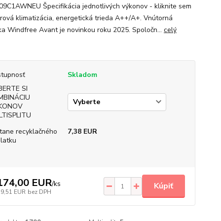
9C1AWNEU Špecifikácia jednotlivých výkonov - kliknite sem
orová klimatizácia, energetická trieda A++/A+. Vnútorná
ka Windfree Avant je novinkou roku 2025. Spoločn...
celý
tupnosť
Skladom
BERTE SI
MBINÁCIU
KONOV
LTISPLITU
tane recyklačného
7,38 EUR
latku
174,00 EUR
/
ks
Kúpiť
19,51 EUR
bez DPH