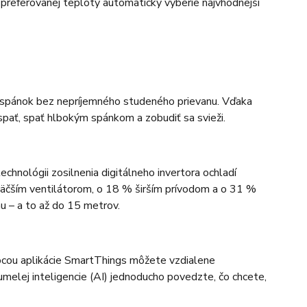
 preferovanej teploty automaticky vyberie najvhodnejší
pánok bez nepríjemného studeného prievanu. Vďaka
pať, spať hlbokým spánkom a zobudiť sa svieži.
chnológii zosilnenia digitálneho invertora ochladí
% väčším ventilátorom, o 18 % širším prívodom a o 31 %
hu – a to až do 15 metrov.
ocou aplikácie SmartThings môžete vzdialene
melej inteligencie (AI) jednoducho povedzte, čo chcete,