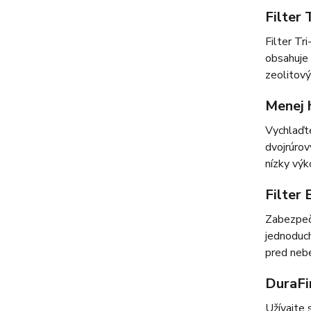
Filter 
Filter Tr
obsahuje 
zeolitový
Menej 
Vychlaďte
dvojrúrov
nízky výk
Filter 
Zabezpeči
jednoduch
pred neb
DuraFi
Užívajte 