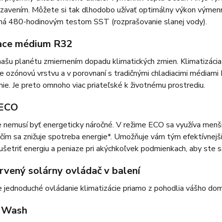
zavením. Môžete si tak dlhodobo užívať optimálny výkon výmenní
ná 480-hodinovým testom SST (rozprašovanie slanej vody).
ace médium R32
ašu planétu zmiernením dopadu klimatických zmien. Klimatizácia
e ozónovú vrstvu a v porovnaní s tradičnými chladiacimi média
ie. Je preto omnoho viac priateľské k životnému prostrediu.
 ECO
 nemusí byť energeticky náročné. V režime ECO sa využíva menš
čím sa znižuje spotreba energie*. Umožňuje vám tým efektívnejšie 
ušetriť energiu a peniaze pri akýchkoľvek podmienkach, aby ste sa
ervený solárny ovládač v balení
 jednoduché ovládanie klimatizácie priamo z pohodlia vášho do
 Wash