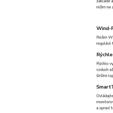
základe a
režim na
Wind-
Režim Wi
regulácii
Rýchle
Rýchlo vy
vzduch až
širšími l
SmartT
Ovládajt
monitorov
a spraví 