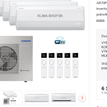
AR70F0
Invert
jednot
popis
Dos
VY
KO
VÝ
MU
Vrá
pop
6 
5 0