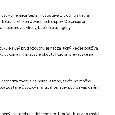
nosť výmenníka tepla. Pozostáva z troch vrstiev a
h častíc, vláken a zvieracích chlpov. Obsahuje aj
u eliminovať vírusy, batérie a alergény.
kuje silný prúd vzduchu, je naozaj tichý, keďže používa
ký výkon a minimalizuje okolitý hluk pri prevádzke na
sa nachádza zvonka na hornej strane, takže ho možno
la zostane čistý, kým antibakteriálny povrch vás chráni
bený z materiálu odolného proti korózii, ktorý ho chráni