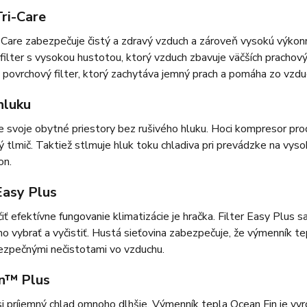
Tri-Care
i-Care zabezpečuje čistý a zdravý vzduch a zároveň vysokú výkon
filter s vysokou hustotou, ktorý vzduch zbavuje väčších prachovýc
 povrchový filter, ktorý zachytáva jemný prach a pomáha zo vzduch
hluku
 svoje obytné priestory bez rušivého hluku. Hoci kompresor produ
ý tlmič. Taktiež stlmuje hluk toku chladiva pri prevádzke na vyso
on.
Easy Plus
ť efektívne fungovanie klimatizácie je hračka. Filter Easy Plus 
o vybrať a vyčistiť. Hustá sieťovina zabezpečuje, že výmenník tep
ezpečnými nečistotami vo vzduchu.
n™ Plus
si príjemný chlad omnoho dlhšie. Výmenník tepla Ocean Fin je vyro