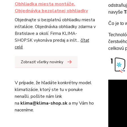
Obhliadka miesta montáže.
odstraňu
Objednávka bezplatnej obhliadky
navyše
T
Objednajte si bezplatnú obhliadku miesta
Čo je to 
inštalácie. Objednávka obhliadky zdarma v
Bratislave a okolí. Firma KLIMA-
Technológ
SHOP.SK vykonáva predaj a inšt...
čítať
čerstvého
celé
celkovú p
Zobraziť všetky novinky
V prípade, že hľadáte konkrétny model
klimatizácie, ktorý ste tu v ponuke
nenašli, pošlite nám link
na
klima@klima-shop.sk
a my Vám ho
naceníme.