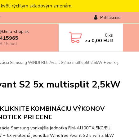
, kvôli rýchlym skladovým zmenám.
Prihlásenie
@klima-shop.sk
0
ks
415965
za
0,00 EUR
 9-15 hod
zácia Samsung WINDFREE Avant S2 5x multisplit 2,5kW + vonk. j.
nt S2 5x multisplit 2,5kW
KLIKNITE KOMBINÁCIU VÝKONOV
NOTIEK PRI CENE
izácia Samsung vonkajšia jednotka FJM-AJ100TXJ5KG/EU
 + 5x vnútorná jednotka Windfree Avant S2 s wifi 2,5kW