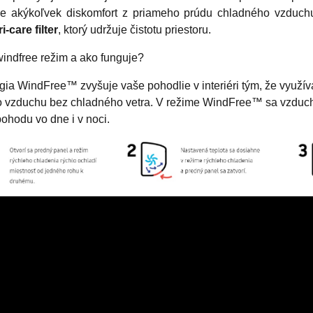
je akýkoľvek diskomfort z priameho prúdu chladného vzduch
ri-care filter
, ktorý udržuje čistotu priestoru.
windfree režim a ako funguje?
ia WindFree™ zvyšuje vaše pohodlie v interiéri tým, že využíva
 vzduchu bez chladného vetra. V režime WindFree™ sa vzduch ší
ohodu vo dne i v noci.