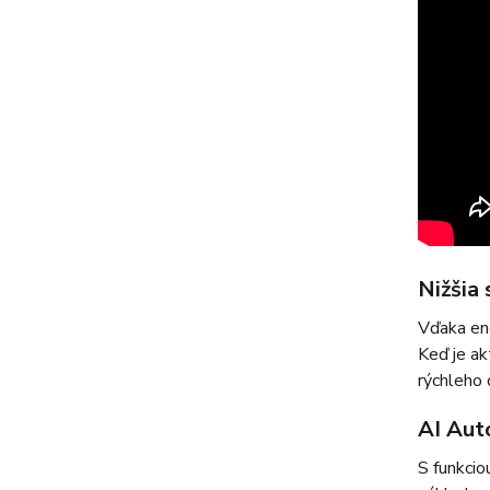
Nižšia
Vďaka ene
Keď je ak
rýchleho 
AI Aut
S funkcio