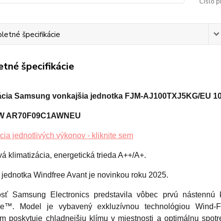
Číslo p
etné špecifikácie
tné špecifikácie
ácia Samsung vonkajšia jednotka FJM-AJ100TXJ5KG/EU 10,
kW AR70F09C1AWNEU
cia jednotlivých výkonov - kliknite sem
vá klimatizácia, energetická trieda A++/A+.
 jednotka Windfree Avant je novinkou roku 2025.
sť Samsung Electronics predstavila vôbec prvú nástennú k
ee™. Model je vybavený exkluzívnou technológiou Wind-F
om poskytuje chladnejšiu klímu v miestnosti a optimálnu spotr