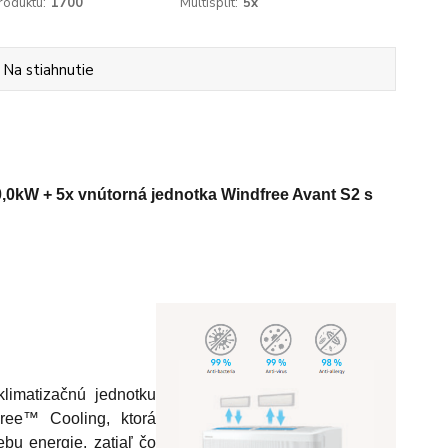
roduktu:
1700
Multisplit:
5x
Na stiahnutie
0kW + 5x vnútorná jednotka Windfree Avant S2 s
limatizačnú jednotku
ree™ Cooling, ktorá
ebu energie, zatiaľ čo