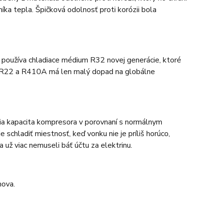
ka tepla. Špičková odolnosť proti korózii bola
 používa chladiace médium R32 novej generácie, ktoré
mi R22 a R410A má len malý dopad na globálne
ia kapacita kompresora v porovnaní s normálnym
schladiť miestnosť, keď vonku nie je príliš horúco,
 už viac nemuseli báť účtu za elektrinu.
mova.