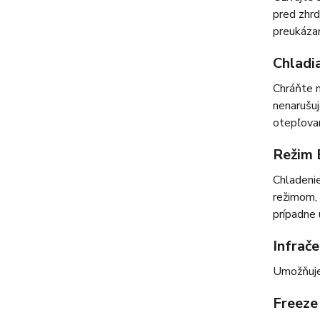
pred zhrd
preukáza
Chladi
Chráňte n
nenarušuj
otepľovan
Režim
Chladenie
režimom, 
prípadne 
Infrač
Umožňuje
Freeze