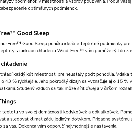
nalýzy podmienok v miestnosti a vzorov používania. Podľa vašej
 zabezpečenie optimálnych podmienok.
Free™ Good Sleep
nd-Free™ Good Sleep ponúka ideálne teplotné podmienky pre s
 teploty s funkciou chladenia Wind-Free™ vám pomôže rýchlo zas
 chladenie
chladí každý kút miestnosti pre neustály pocit pohodlia. Vďaka te
 o 43 % rýchlejšie. Jeho pokročilý dizajn sa vyznačuje aj o 15 
opatkami. Studený vzduch sa tak môže šíriť ďalej a v širšom rozsa
hings
e teplotu vo svojej domácnosti kedykoľvek a odkiaľkoľvek. Pom
ať a sledovať klimatizáciu jediným dotykom. Prípadne systému u
to za vás. Dokonca vám odporučí najvhodnejšie nastavenia.