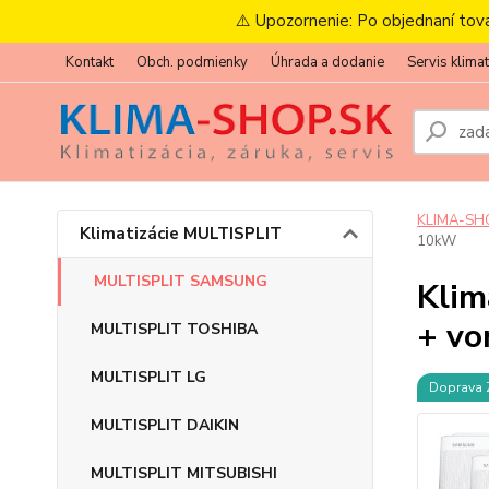
⚠️ Upozornenie: Po objednaní tov
Kontakt
Obch. podmienky
Úhrada a dodanie
Servis klimat
KLIMA-SH
Klimatizácie MULTISPLIT
10kW
MULTISPLIT SAMSUNG
Klim
+ vo
MULTISPLIT TOSHIBA
MULTISPLIT LG
Doprava
MULTISPLIT DAIKIN
MULTISPLIT MITSUBISHI