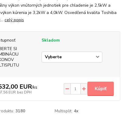
lny výkon vnútorných jednotiek pre chladenie je 2,5kW a
výkon kúrenia je 3,2kW a 4,0kW. Osvedčená kvalita Toshiba
...
celý popis
tupnosť
Skladom
BERTE SI
MBINÁCIU
KONOV
LTISPLITU
532,00 EUR
/
ks
Kúpiť
97,56 EUR
bez DPH
roduktu:
3180
Multisplit:
4x