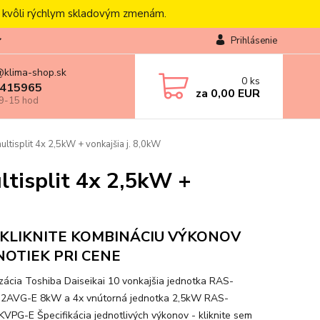
, kvôli rýchlym skladovým zmenám.
Prihlásenie
@klima-shop.sk
0
ks
415965
za
0,00 EUR
 9-15 hod
ultisplit 4x 2,5kW + vonkajšia j. 8,0kW
ltisplit 4x 2,5kW +
KLIKNITE KOMBINÁCIU VÝKONOV
NOTIEK PRI CENE
izácia Toshiba Daiseikai 10 vonkajšia jednotka RAS-
2AVG-E 8kW a 4x vnútorná jednotka 2,5kW RAS-
VPG-E Špecifikácia jednotlivých výkonov - kliknite sem