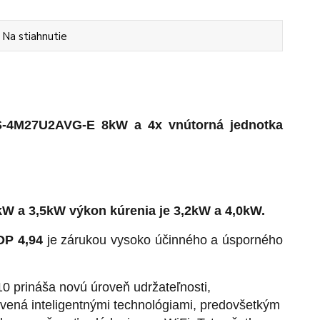
Na stiahnutie
RAS-4M27U2AVG-E 8kW a 4x vnútorná jednotka
kW a 3,5kW výkon kúrenia je 3,2kW a 4,0kW.
OP 4,94
je zárukou vysoko účinného a úsporného
 prináša novú úroveň udržateľnosti,
avená inteligentnými technológiami, predovšetkým