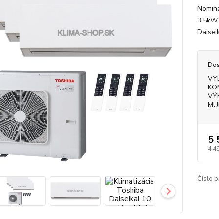
Nominá
3,5kW 
Daiseik
Dos
VY
KO
VÝ
MU
5 
4 4
Číslo p