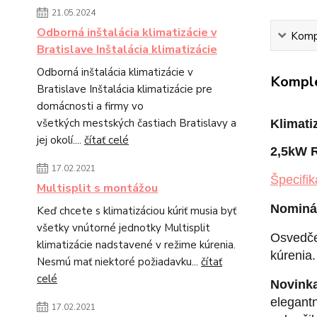
21.05.2024
Odborná inštalácia klimatizácie v
Kompl
Bratislave Inštalácia klimatizácie
Odborná inštalácia klimatizácie v
Komple
Bratislave Inštalácia klimatizácie pre
domácnosti a firmy vo
všetkých mestských častiach Bratislavy a
Klimat
jej okolí....
čítať celé
2,5kW 
17.02.2021
Špecifik
Multisplit s montážou
Nominál
Keď chcete s klimatizáciou kúriť musia byť
všetky vnútorné jednotky Multisplit
Osvedče
klimatizácie nadstavené v režime kúrenia.
kúrenia.
Nesmú mať niektoré požiadavku...
čítať
celé
Novinka
elegant
17.02.2021