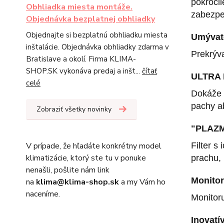
pokroči
Obhliadka miesta montáže.
zabezpeč
Objednávka bezplatnej obhliadky
Objednajte si bezplatnú obhliadku miesta
Umývate
inštalácie. Objednávka obhliadky zdarma v
Prekrýva
Bratislave a okolí. Firma KLIMA-
SHOP.SK vykonáva predaj a inšt...
čítať
ULTRA P
celé
Dokáže n
pachy a
Zobraziť všetky novinky
"PLAZM
Filter s
V prípade, že hľadáte konkrétny model
klimatizácie, ktorý ste tu v ponuke
prachu, 
nenašli, pošlite nám link
Monito
na
klima@klima-shop.sk
a my Vám ho
naceníme.
Monitor
Inovatí