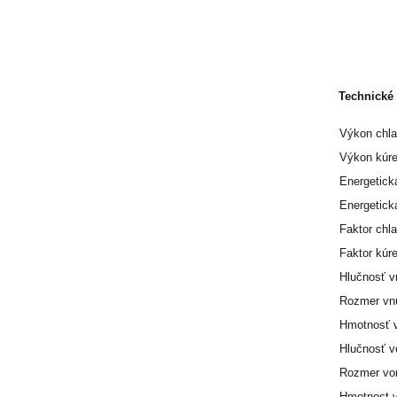
Technické 
Výkon chla
Výkon kúre
Energetick
Energetická
Faktor chl
Faktor kúr
Hlučnosť v
Rozmer vnú
Hmotnosť v
Hlučnosť v
Rozmer von
Hmotnost v