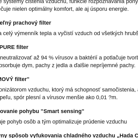
lé systémy čistenia vzduchu, funkcie rozpoznávania poh
uje nielen optimálny komfort, ale aj úsporu energie.
ľný prachový filter
 celý výmenník tepla a vyčistí vzduch od všetkých hrubš
URE filter
eutralizovať až 94 % vírusov a baktérií a potlačuje tvo
bsorbuje dym, pachy z jedla a ďalšie nepríjemné pachy.
OVÝ filter"
 ionizátorom vzduchu, ktorý má schopnosť samočistenia, 
peľu, spór plesní a vírusov menšie ako 0,01 ?m.
rovanie pohybu "Smart sensing"
uje pohyb osôb a tým optimalizuje prúdenie vzduchu
vny spôsob vyfukovania chladného vzduchu „Hada C