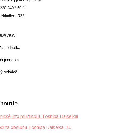
220-240 / 50 / 1
 chladivo: R32
ODÁVKY:
šia jednotka
ná jednotka
vý ovládač
ahnutie
ické info multisplit Toshiba Daiseikai
 na obsluhu Toshiba Daiseikai 10