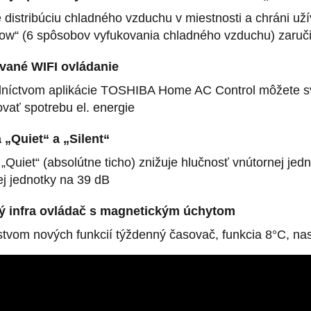
e distribúciu chladného vzduchu v miestnosti a chráni 
flow“ (6 spôsobov vyfukovania chladného vzduchu) zaruč
vané WIFI ovládanie
dníctvom aplikácie TOSHIBA Home AC Control môžete svo
vať spotrebu el. energie
 „Quiet“ a „Silent“
„Quiet“ (absolútne ticho) znižuje hlučnosť vnútornej jedn
ej jednotky na 39 dB
 infra ovládač s magnetickým úchytom
tvom nových funkcií týždenný časovač, funkcia 8°C, nas