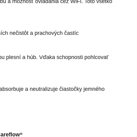
ybu a možnosť ovládania cez WiFi. Toto všetko
ích nečistôt a prachových častíc
rbu plesní a húb. Vďaka schopnosti pohlcovať
absorbuje a neutralizuje čiastočky jemného
areflow“