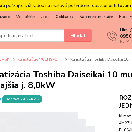
aru počkajte s úhradou na mailové potvrdenie dostupnosti tovaru
izácie
Montáž klimatizácie
Obhliadka
Nacenenie montáže
Blog
klima
Hľadať
0950
Po-Pi:
OP.SK
Klimatizácie MULTISPLIT
Klimatizácia Toshiba Daiseikai 10 m
atizácia Toshiba Daiseikai 10 mu
ajšia j. 8,0kW
ROZ
Doprava ZADARMO
JED
Klimat
4M27U
B10S4K