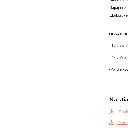
Napájanie: 
Ekologické
OBSAH D
- 1x vonkaj
- 4x vnútor
- 4x diaľko
Na sti
Techn
Navod