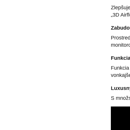
Zlepšuj
„3D Air
Zabudo
Prostre
monitoro
Funkcia
Funkcia 
vonkajš
Luxusný
S množs