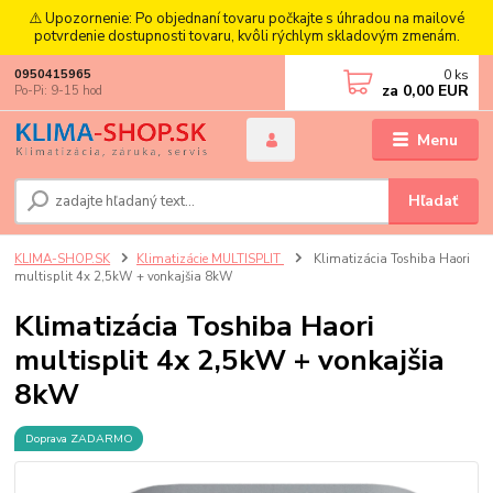
⚠️ Upozornenie: Po objednaní tovaru počkajte s úhradou na mailové
potvrdenie dostupnosti tovaru, kvôli rýchlym skladovým zmenám.
0
ks
0950415965
za
0,00 EUR
Po-Pi: 9-15 hod
Menu
Hľadať
KLIMA-SHOP.SK
Klimatizácie MULTISPLIT
Klimatizácia Toshiba Haori
multisplit 4x 2,5kW + vonkajšia 8kW
Klimatizácia Toshiba Haori
multisplit 4x 2,5kW + vonkajšia
8kW
Doprava ZADARMO