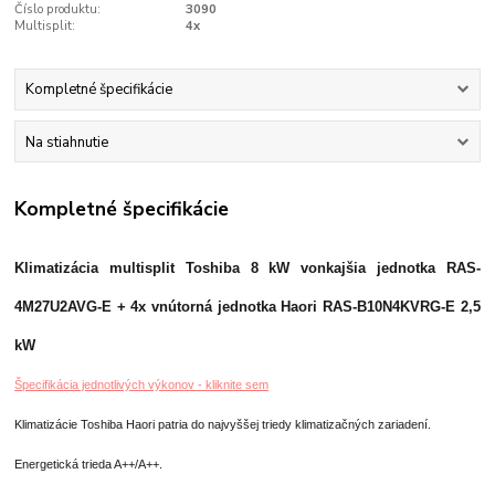
Číslo produktu:
3090
Multisplit:
4x
Kompletné špecifikácie
Na stiahnutie
Kompletné špecifikácie
Klimatizácia multisplit Toshiba 8 kW vonkajšia jednotka RAS-
4M27U2AVG-E + 4x vnútorná jednotka Haori RAS-B10N4KVRG-E 2,5
kW
Špecifikácia jednotlivých výkonov - kliknite sem
Klimatizácie Toshiba Haori patria do najvyššej triedy klimatizačných zariadení.
Energetická trieda A++/A++.