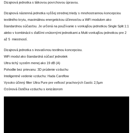
Dizajnová jednotka s látkovou povrchovou úpravou.
Dizajnová nástenná jednotka vyššej strednej triedy s mnohostrannou koncepciou
textilného krytu, maximálnou energetickou účinnosťou a WiFi modulom ako
štandardnou súčasťou. Je určená na používanie s vonkajšou jednotkou Single Split 1:1
alebo v kombinácii s ďalšími vnútornými jednotkami a Multi vonkajšou jednotkou pre 2
až 5 miestností.
Dizajnová jednotka s inovatívnou textilnou koncepciou.
WiFi modul ako štandardná súčasť jednotiek
Ultra tichý systém menej ako 19 dB (A)
Pohodlie bez prievanu: 3D prúdenie vzduchu
Inteligentné vedenie vzduchu: Hada Careflow
Vysoko účinný filter Ultra Pure pre veľkosť prachových častíc 2,5µm
Ozónová čistička vzduchu s ionizátorom