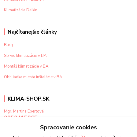
Klimatizácia Daikin
Najčítanejšie články
Blog
Servis klimatizácie v BA
Montáž klimatizácie v BA
Obhliadka miesta inštalácie v BA
KLIMA-SHOP.SK
Mgr. Martina Ebertová
0950415965
Po-Pi: 9-15 hod
Spracovanie cookies
klima@klima-shop.sk