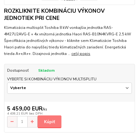
ROZKLIKNITE KOMBINÁCIU VÝKONOV
JEDNOTIEK PRI CENE
Klimatizácia multisplit Toshiba 8 kW vonkajšia jednotka RAS-
4M27U2AVG-E + 4x vnútorná jednotka Haori RAS-B10N4KVRG-E 2,5 kW
Špecifikácia jednotlivých výkonov - kliknite sem Klimatizácie Toshiba
Haori patria do najvyššej triedy klimatizačných zariadení. Energetická
trieda A++/A++. Dizajnová jednotka ...
celý popis
Dostupnosť
Skladom
VYBERTE SI KOMBINÁCIU VÝKONOV MULTISPLITU
5 459,00 EUR
/
ks
4 438,21 EUR
bez DPH
Kúpiť