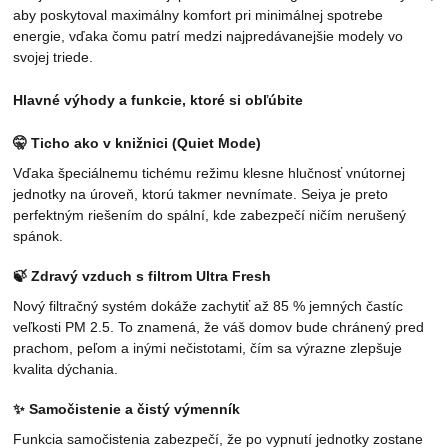
aby poskytoval maximálny komfort pri minimálnej spotrebe
energie, vďaka čomu patrí medzi najpredávanejšie modely vo
svojej triede.
Hlavné výhody a funkcie, ktoré si obľúbite
🤫
Ticho ako v knižnici (Quiet Mode)
Vďaka špeciálnemu tichému režimu klesne hlučnosť vnútornej
jednotky na úroveň, ktorú takmer nevnímate. Seiya je preto
perfektným riešením do spální, kde zabezpečí ničím nerušený
spánok.
🍃
Zdravý vzduch s filtrom Ultra Fresh
Nový filtračný systém dokáže zachytiť až 85 % jemných častíc
veľkosti PM 2.5. To znamená, že váš domov bude chránený pred
prachom, peľom a inými nečistotami, čím sa výrazne zlepšuje
kvalita dýchania.
✨
Samočistenie a čistý výmenník
Funkcia samočistenia zabezpečí, že po vypnutí jednotky zostane