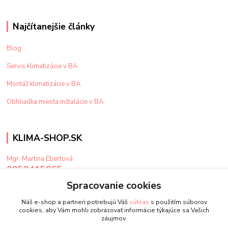
Najčítanejšie články
Blog
Servis klimatizácie v BA
Montáž klimatizácie v BA
Obhliadka miesta inštalácie v BA
KLIMA-SHOP.SK
Mgr. Martina Ebertová
0950415965
Po-Pi: 9-15 hod
Spracovanie cookies
klima@klima-shop.sk
Náš e-shop a partneri potrebujú Váš
súhlas
s použitím súborov
cookies, aby Vám mohli zobrazovať informácie týkajúce sa Vašich
záujmov.