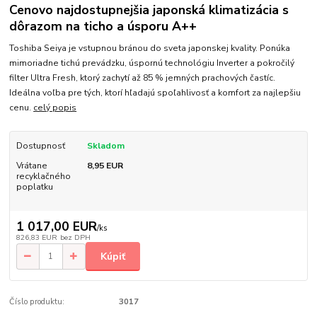
Cenovo najdostupnejšia japonská klimatizácia s
dôrazom na ticho a úsporu A++
Toshiba Seiya je vstupnou bránou do sveta japonskej kvality. Ponúka
mimoriadne tichú prevádzku, úspornú technológiu Inverter a pokročilý
filter Ultra Fresh, ktorý zachytí až 85 % jemných prachových častíc.
Ideálna voľba pre tých, ktorí hľadajú spoľahlivosť a komfort za najlepšiu
cenu.
celý popis
Dostupnosť
Skladom
Vrátane
8,95 EUR
recyklačného
poplatku
1 017,00 EUR
/
ks
826,83 EUR
bez DPH
Kúpiť
Číslo produktu:
3017