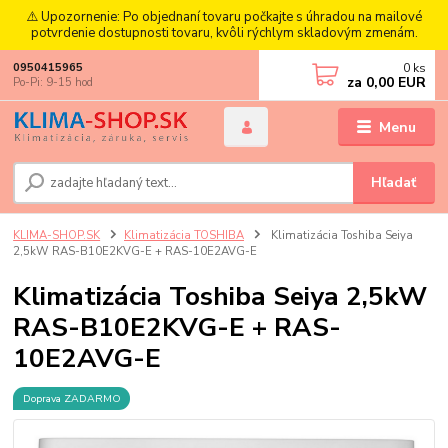
⚠️ Upozornenie: Po objednaní tovaru počkajte s úhradou na mailové
potvrdenie dostupnosti tovaru, kvôli rýchlym skladovým zmenám.
0
ks
0950415965
za
0,00 EUR
Po-Pi: 9-15 hod
Menu
Hľadať
KLIMA-SHOP.SK
Klimatizácia TOSHIBA
Klimatizácia Toshiba Seiya
2,5kW RAS-B10E2KVG-E + RAS-10E2AVG-E
Klimatizácia Toshiba Seiya 2,5kW
RAS-B10E2KVG-E + RAS-
10E2AVG-E
Doprava ZADARMO