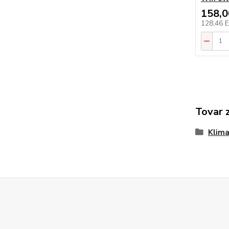
158,
128,46 
Tovar 
Klima