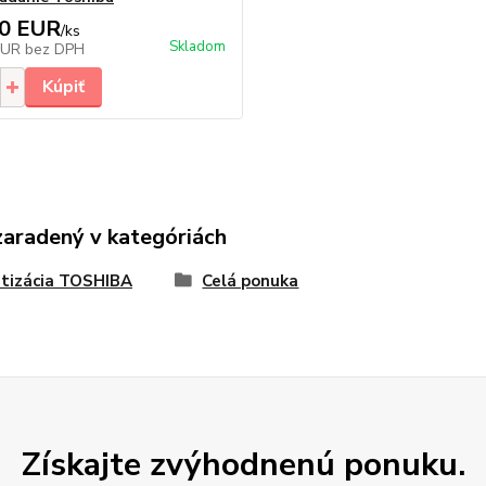
00 EUR
/
ks
Skladom
EUR
bez DPH
Kúpiť
zaradený v kategóriách
tizácia TOSHIBA
Celá ponuka
Získajte zvýhodnenú ponuku.