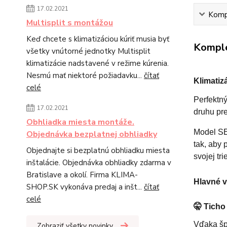
17.02.2021
Kompl
Multisplit s montážou
Keď chcete s klimatizáciou kúriť musia byť
Komple
všetky vnútorné jednotky Multisplit
klimatizácie nadstavené v režime kúrenia.
Nesmú mať niektoré požiadavku...
čítať
Klimati
celé
Perfektný
17.02.2021
druhu pr
Obhliadka miesta montáže.
Model SE
Objednávka bezplatnej obhliadky
tak, aby
Objednajte si bezplatnú obhliadku miesta
svojej tri
inštalácie. Objednávka obhliadky zdarma v
Bratislave a okolí. Firma KLIMA-
Hlavné v
SHOP.SK vykonáva predaj a inšt...
čítať
celé
🤫
Ticho 
Vďaka šp
Zobraziť všetky novinky