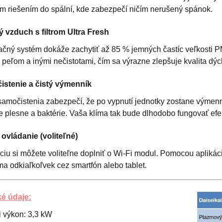
ým riešením do spální, kde zabezpečí ničím nerušený spánok.
 vzduch s filtrom Ultra Fresh
tračný systém dokáže zachytiť až 85 % jemných častíc veľkosti
peľom a inými nečistotami, čím sa výrazne zlepšuje kvalita dýc
stenie a čistý výmenník
amočistenia zabezpečí, že po vypnutí jednotky zostane výmenní
 plesne a baktérie. Vaša klíma tak bude dlhodobo fungovať efe
ovládanie (voliteľné)
ciu si môžete voliteľne doplniť o Wi-Fi modul. Pomocou apliká
a odkiaľkoľvek cez smartfón alebo tablet.
é údaje:
i výkon: 3,3 kW