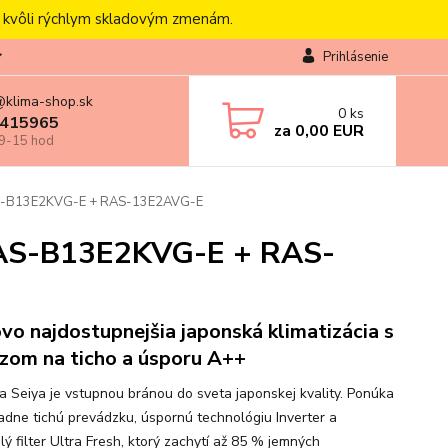
, kvôli rýchlym skladovým zmenám.
Prihlásenie
@klima-shop.sk
0
ks
415965
za
0,00 EUR
 9-15 hod
RAS-B13E2KVG-E + RAS-13E2AVG-E
 RAS-B13E2KVG-E + RAS-
vo najdostupnejšia japonská klimatizácia s
zom na ticho a úsporu A++
a Seiya je vstupnou bránou do sveta japonskej kvality. Ponúka
adne tichú prevádzku, úspornú technológiu Inverter a
lý filter Ultra Fresh, ktorý zachytí až 85 % jemných