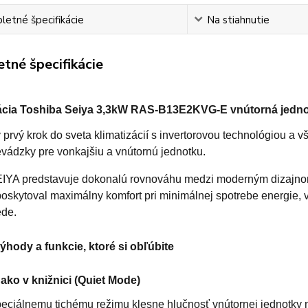
etné špecifikácie
Na stiahnutie
tné špecifikácie
zácia Toshiba Seiya 3,3kW RAS-B13E2KVG-E vnútorná jedn
 prvý krok do sveta klimatizácií s invertorovou technológiou a 
evádzky pre vonkajšiu a vnútornú jednotku.
IYA predstavuje dokonalú rovnováhu medzi moderným dizajnom
 poskytoval maximálny komfort pri minimálnej spotrebe energie,
ede.
ýhody a funkcie, ktoré si obľúbite
ako v knižnici (Quiet Mode)
eciálnemu tichému režimu klesne hlučnosť vnútornej jednotky na