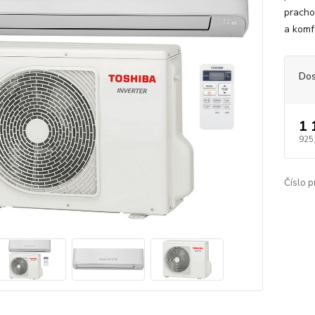
prachov
a komf
Dos
1 
925
Číslo p