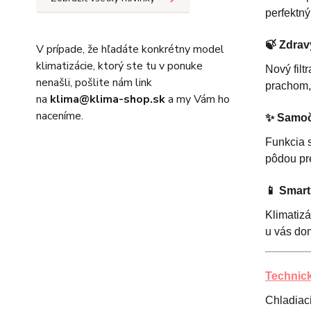
perfektn
🍃
Zdravý
V prípade, že hľadáte konkrétny model
klimatizácie, ktorý ste tu v ponuke
Nový fil
nenašli, pošlite nám link
prachom, 
na
klima@klima-shop.sk
a my Vám ho
naceníme.
✨
Samoči
Funkcia s
pôdou pre
📱
Smart 
Klimatizá
u vás dom
Technick
Chladiac