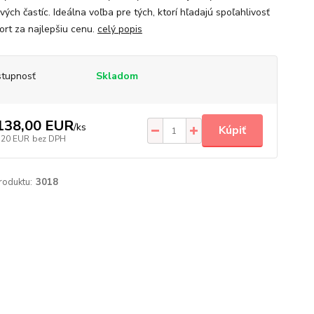
ých častíc. Ideálna voľba pre tých, ktorí hľadajú spoľahlivosť
ort za najlepšiu cenu.
celý popis
tupnosť
Skladom
138,00 EUR
/
ks
Kúpiť
,20 EUR
bez DPH
roduktu:
3018