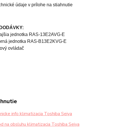
chnické údaje v prílohe na stiahnutie
DODÁVKY:
kajšia jednotka RAS-13E2AVG-E
torná jednotka RAS-B13E2KVG-E
kový ovládač
ahnutie
icke info klimatizacia Toshiba Seiya
 na obsluhu klimatizacia Toshiba Seiya