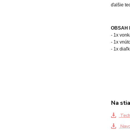
ďalšie te
OBSAH 
- 1x von
- 1x vnú
- 1x diaľ
Na sti
Techn
Navod