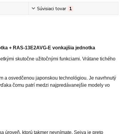
Súvisiaci tovar
1
otka + RAS-13E2AVG-E vonkajšia jednotka
všetkými skutočne užitočnými funkciami. Vrátane tichého
 a osvedčenou japonskou technológiou. Je navrhnutý
 vďaka čomu patrí medzi najpredávanejšie modely vo
 úroveň, ktorú takmer nevnímate. Seiya je preto