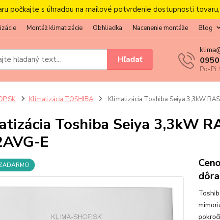
aru počkajte s úhradou na mailové potvrdenie dostupnosti tovaru
izácie
Montáž klimatizácie
Obhliadka
Nacenenie montáže
Blog
klima
Hľadať
0950
Po-Pi:
OP.SK
Klimatizácia TOSHIBA
Klimatizácia Toshiba Seiya 3,3kW 
atizácia Toshiba Seiya 3,3kW
2AVG-E
Ceno
 ZADARMO
dôra
Toshib
mimori
pokroči