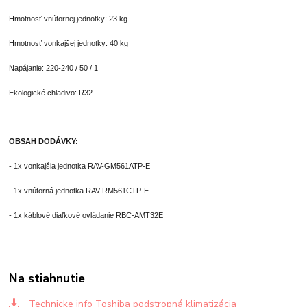
Hmotnosť vnútornej jednotky: 23 kg
Hmotnosť vonkajšej jednotky: 40 kg
Napájanie: 220-240 / 50 / 1
Ekologické chladivo: R32
OBSAH DODÁVKY:
- 1x vonkajšia jednotka RAV-GM561ATP-E
- 1x vnútorná jednotka RAV-RM561CTP-E
- 1x káblové diaľkové ovládanie RBC-AMT32E
Na stiahnutie
Technicke info Toshiba podstropná klimatizácia