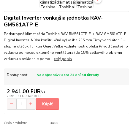
Digital Inverter vonkajšia jednotka RAV-
GM561ATP-E
Podstropná klimatizácia Toshiba RAV-RM561CTP-E + RAV-GM561ATP-E
Digital Inverter Nízka konštrukčná výška iba 235 mm Tichý ventilátor, 3 –
stupne otáčok, funkcia Quiet Veľké vzdialenosti dofuku Prívod čerstvého
vzduchu pomocou externého ventilátora (do 15% celkového objemu
vzduchu a ovládanie pomo...
celý popis
Dostupnosť
Na objednávku cca 21 dní od úhrady
2 941,00 EUR
/
ks
2 391,06 EUR
bez DPH
Kúpiť
Číslo produktu:
3411