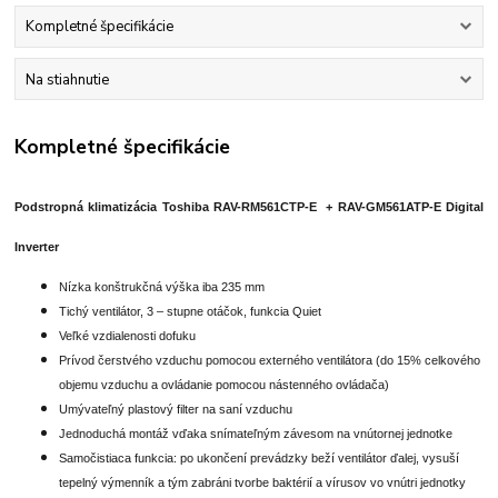
Kompletné špecifikácie
Na stiahnutie
Kompletné špecifikácie
Podstropná klimatizácia Toshiba RAV-RM561CTP-E + RAV-GM561ATP-E Digital
Inverter
Nízka konštrukčná výška iba 235 mm
Tichý ventilátor, 3 – stupne otáčok, funkcia Quiet
Veľké vzdialenosti dofuku
Prívod čerstvého vzduchu pomocou externého ventilátora (do 15% celkového
objemu vzduchu a ovládanie pomocou nástenného ovládača)
Umývateľný plastový filter na saní vzduchu
Jednoduchá montáž vďaka snímateľným závesom na vnútornej jednotke
Samočistiaca funkcia: po ukončení prevádzky beží ventilátor ďalej, vysuší
tepelný výmenník a tým zabráni tvorbe baktérií a vírusov vo vnútri jednotky