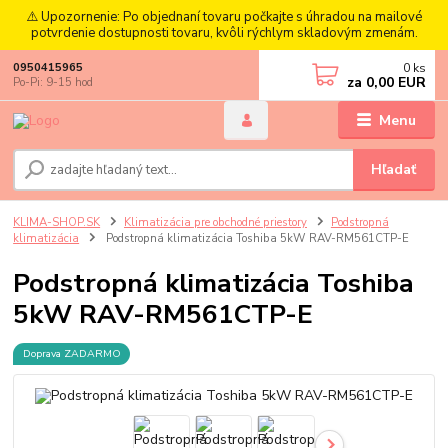
⚠️ Upozornenie: Po objednaní tovaru počkajte s úhradou na mailové
potvrdenie dostupnosti tovaru, kvôli rýchlym skladovým zmenám.
0
ks
0950415965
za
0,00 EUR
Po-Pi: 9-15 hod
Menu
Hľadať
KLIMA-SHOP.SK
Klimatizácia pre obchodné priestory
Podstropná
klimatizácia
Podstropná klimatizácia Toshiba 5kW RAV-RM561CTP-E
Podstropná klimatizácia Toshiba
5kW RAV-RM561CTP-E
Doprava ZADARMO