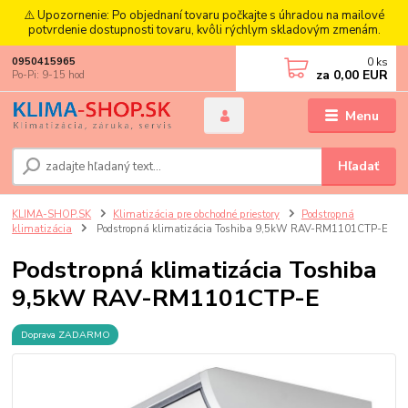
⚠️ Upozornenie: Po objednaní tovaru počkajte s úhradou na mailové
potvrdenie dostupnosti tovaru, kvôli rýchlym skladovým zmenám.
0
ks
0950415965
za
0,00 EUR
Po-Pi: 9-15 hod
Menu
Hľadať
KLIMA-SHOP.SK
Klimatizácia pre obchodné priestory
Podstropná
klimatizácia
Podstropná klimatizácia Toshiba 9,5kW RAV-RM1101CTP-E
Podstropná klimatizácia Toshiba
9,5kW RAV-RM1101CTP-E
Doprava ZADARMO