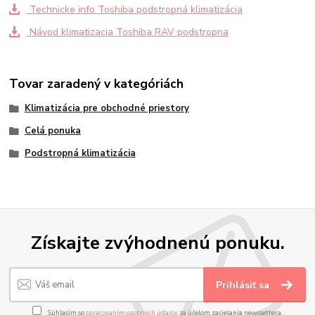
Technicke info Toshiba podstropná klimatizácia
Návod klimatizacia Toshiba RAV podstropna
Tovar zaradený v kategóriách
Klimatizácia pre obchodné priestory
Celá ponuka
Podstropná klimatizácia
Získajte zvýhodnenú ponuku.
Prihlásiť sa
Súhlasím so
spracovaním osobných údajov
za účelom zasielania newslettera.