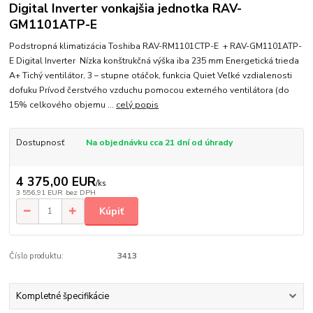
Digital Inverter vonkajšia jednotka RAV-
GM1101ATP-E
Podstropná klimatizácia Toshiba RAV-RM1101CTP-E + RAV-GM1101ATP-
E Digital Inverter Nízka konštrukčná výška iba 235 mm Energetická trieda
A+ Tichý ventilátor, 3 – stupne otáčok, funkcia Quiet Veľké vzdialenosti
dofuku Prívod čerstvého vzduchu pomocou externého ventilátora (do
15% celkového objemu ...
celý popis
Dostupnosť
Na objednávku cca 21 dní od úhrady
4 375,00 EUR
/
ks
3 556,91 EUR
bez DPH
Kúpiť
Číslo produktu:
3413
Kompletné špecifikácie