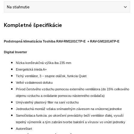
Na stiahnutie
Kompletné špecifikácie
Podstropná klimatizácia Toshiba RAV-RM1101CTP-E + RAV-GM1101ATP-E
Digital Inverter
Nízka konštrukčná výška iba 235 mm
Energetická trieda A+
Tichý ventilátor, 3 – stupne otáčok, funkcia Quiet
Veľké vzdialenosti dofuku
Prívod čerstvého vzduchu pomocou externého ventilátora (do 15% celkového
objemu vzduchu a ovládanie pomocou nástenného ovládača)
Umývateľný plastový filter na saní vzduchu
Jednoduchá montáž vďaka snímateľným závesom na vnútornej jednotke
Samočistiaca funkcia: po ukončení prevádzky beží ventilátor ďalej, vysuší
tepelný výmenník a tým zabráni tvorbe baktérií a vírusov vo vnútri jednotky
Autoreštart