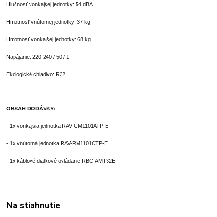
Hlučnosť vonkajšej jednotky: 54 dBA
Hmotnosť vnútornej jednotky: 37 kg
Hmotnosť vonkajšej jednotky: 68 kg
Napájanie: 220-240 / 50 / 1
Ekologické chladivo: R32
OBSAH DODÁVKY:
- 1x vonkajšia jednotka RAV-GM1101ATP-E
- 1x vnútorná jednotka RAV-RM1101CTP-E
- 1x káblové diaľkové ovládanie RBC-AMT32E
Na stiahnutie