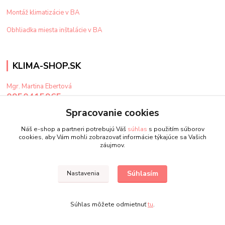
Montáž klimatizácie v BA
Obhliadka miesta inštalácie v BA
KLIMA-SHOP.SK
Mgr. Martina Ebertová
0950415965
Po-Pi: 9-15 hod
Spracovanie cookies
klima@klima-shop.sk
Náš e-shop a partneri potrebujú Váš
súhlas
s použitím súborov
cookies, aby Vám mohli zobrazovať informácie týkajúce sa Vašich
záujmov.
Súhlasím
Nastavenia
Upravit sběr cookies.
Súhlas môžete odmietnuť
tu
.
Vytvorené na
Eshop-rychlo.sk