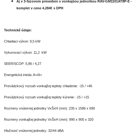
Aj v 3-fázovom prevedení s vonkajšou jednotkou RAV-GM1101AT8P-E -
komplet v cene 4.284€ s DPH
Technické údaje:
Chladiaci výkon: 9,5 kW
Vykurovací výkon: 11,2 kW
SEER/SCOP: 5,86 / 4,27
Energetická trieda: A+/A+
Prevádzkový rozsah vonkajšej teploty chladenie: -15 / +46
Prevádzkový rozsah vonkajšej teploty kúrenie: -15 / +15
Rozmery vnútornej jednotky VxŠxH (mm): 235 x 1586 x 690
Rozmery vonkajšej jednotky VxŠxH (mm): 890 x 900 x 320
Hlučnosť vnútornej jednotky: 32/44 dBA