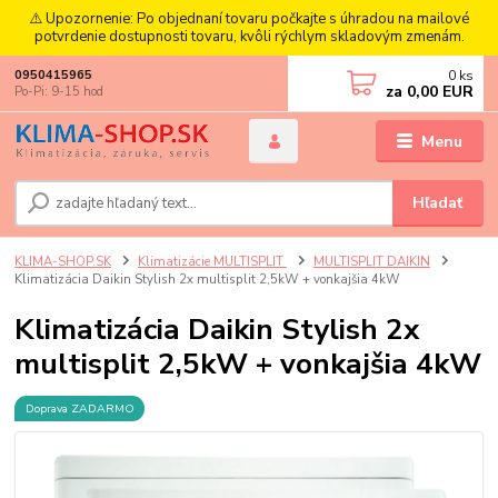
⚠️ Upozornenie: Po objednaní tovaru počkajte s úhradou na mailové
potvrdenie dostupnosti tovaru, kvôli rýchlym skladovým zmenám.
0
ks
0950415965
za
0,00 EUR
Po-Pi: 9-15 hod
Menu
Hľadať
KLIMA-SHOP.SK
Klimatizácie MULTISPLIT
MULTISPLIT DAIKIN
Klimatizácia Daikin Stylish 2x multisplit 2,5kW + vonkajšia 4kW
Klimatizácia Daikin Stylish 2x
multisplit 2,5kW + vonkajšia 4kW
Doprava ZADARMO