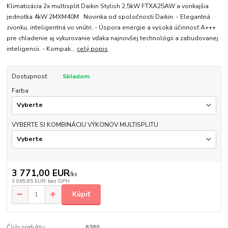
Klimatizácia 2x multisplit Daikin Stylish 2,5kW FTXA25AW a vonkajšia
jednotka 4kW 2MXM40M Novinka od spoločnosti Daikin. - Elegantná
zvonku, inteligentná vo vnútri. - Úspora energie a vysoká účinnosť A+++
pre chladenie aj vykurovanie vďaka najnovšej technológii a zabudovanej
inteligencii. - Kompak...
celý popis
Dostupnosť
Skladom
Farba
VYBERTE SI KOMBINÁCIU VÝKONOV MULTISPLITU
3 771,00 EUR
/
ks
3 065,85 EUR
bez DPH
Kúpiť
Číslo produktu:
6380