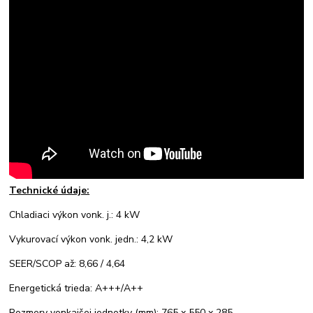
Technické údaje:
Chladiaci výkon vonk. j.: 4 kW
Vykurovací výkon vonk. jedn.: 4,2 kW
SEER/SCOP až: 8,66 / 4,64
Energetická trieda: A+++/A++
Rozmery vonkajšej jednotky (mm): 765 x 550 x 285