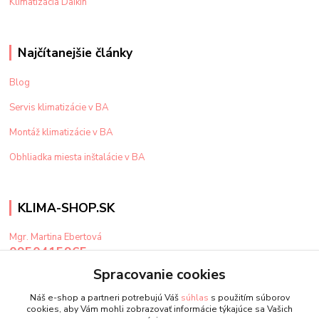
Klimatizácia Daikin
Najčítanejšie články
Blog
Servis klimatizácie v BA
Montáž klimatizácie v BA
Obhliadka miesta inštalácie v BA
KLIMA-SHOP.SK
Mgr. Martina Ebertová
0950415965
Po-Pi: 9-15 hod
Spracovanie cookies
klima@klima-shop.sk
Náš e-shop a partneri potrebujú Váš
súhlas
s použitím súborov
cookies, aby Vám mohli zobrazovať informácie týkajúce sa Vašich