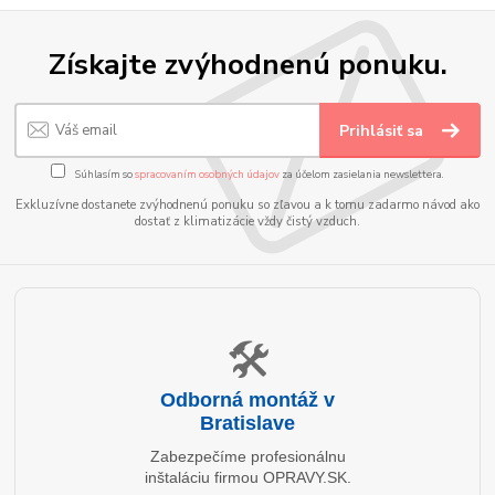
Získajte zvýhodnenú ponuku.
Prihlásiť sa
Súhlasím so
spracovaním osobných údajov
za účelom zasielania newslettera.
Exkluzívne dostanete zvýhodnenú ponuku so zľavou a k tomu zadarmo návod ako
dostať z klimatizácie vždy čistý vzduch.
🛠️
Odborná montáž v
Bratislave
Zabezpečíme profesionálnu
inštaláciu firmou OPRAVY.SK.