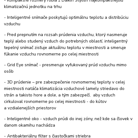
- Kompaktné rozmery robia z Daikin Stylish najkompaktnejšiu
klimatizačnú jednotku na trhu
- Inteligentné snímače poskytujú optimálnu teplotu a distribúciu
vzduchu
- Pred prepnutím na rozsah prúdenia vzduchu, ktorý nasmeruje
teplý alebo studený vzduch do potrebných oblastí, inteligentný
tepelný snímač zisťuje aktuálnu teplotu v miestnosti a smeruje
fúkanie vzduchu rovnomerne po celej miestnosti
- Grid Eye snímač - presmeruje vyfukovaný prúd vzduchu mimo
osôb
- 3D prúdenie – pre zabezpečenie rovnomernej teploty v celej
miestnosti natáča klimatizácia vzduchové lamely striedavo do
strán a takisto hore a dole, a tým zabezpečí, aby vzduch
cirkuloval rovnomerne po celej miestnosti - do kútov
a vzdialenejších priestorov
- Inteligentné oko - vzduch prúdi do inej zóny, než kde sa človek v
danom okamihu nachádza
- Antibakteriálny filter s čiastočkami striebra