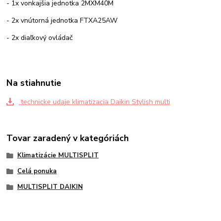
- 1x vonkajšia jednotka 2MXM40M
- 2x vnútorná jednotka FTXA25AW
- 2x diaľkový ovládač
Na stiahnutie
technicke udaje klimatizacia Daikin Stylish multi
Tovar zaradený v kategóriách
Klimatizácie MULTISPLIT
Celá ponuka
MULTISPLIT DAIKIN