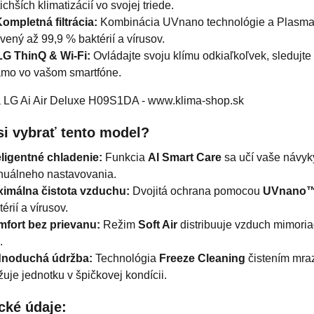
tichších klimatizácií vo svojej triede.
ompletná filtrácia:
Kombinácia UVnano technológie a Plasmast
vený až 99,9 % baktérií a vírusov.
LG ThinQ & Wi-Fi:
Ovládajte svoju klímu odkiaľkoľvek, sledujte 
amo vo vašom smartfóne.
si vybrať tento model?
eligentné chladenie:
Funkcia
AI Smart Care
sa učí vaše návyky
uálneho nastavovania.
imálna čistota vzduchu:
Dvojitá ochrana pomocou
UVnano
érií a vírusov.
fort bez prievanu:
Režim
Soft Air
distribuuje vzduch mimoria
.
dnoduchá údržba:
Technológia
Freeze Cleaning
čistením mraz
žuje jednotku v špičkovej kondícii.
cké údaje: