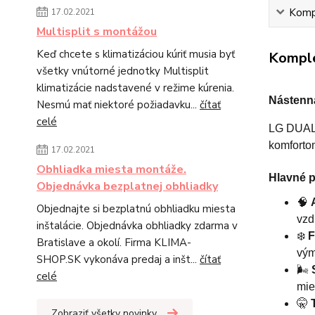
Kompl
17.02.2021
Multisplit s montážou
Keď chcete s klimatizáciou kúriť musia byť
Komple
všetky vnútorné jednotky Multisplit
klimatizácie nadstavené v režime kúrenia.
Nástenn
Nesmú mať niektoré požiadavku...
čítať
celé
LG DUALC
komforto
17.02.2021
Obhliadka miesta montáže.
Hlavné p
Objednávka bezplatnej obhliadky
🧠
Objednajte si bezplatnú obhliadku miesta
vzd
inštalácie. Objednávka obhliadky zdarma v
❄️
F
Bratislave a okolí. Firma KLIMA-
vým
SHOP.SK vykonáva predaj a inšt...
čítať
🌬️
celé
mie
🤫
Zobraziť všetky novinky