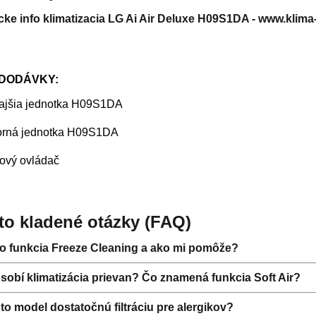
DODÁVKY:
kajšia jednotka H09S1DA
torná jednotka H09S1DA
kový ovládač
to kladené otázky (FAQ)
to funkcia Freeze Cleaning a ako mi pomôže?
obí klimatizácia prievan? Čo znamená funkcia Soft Air?
to model dostatočnú filtráciu pre alergikov?