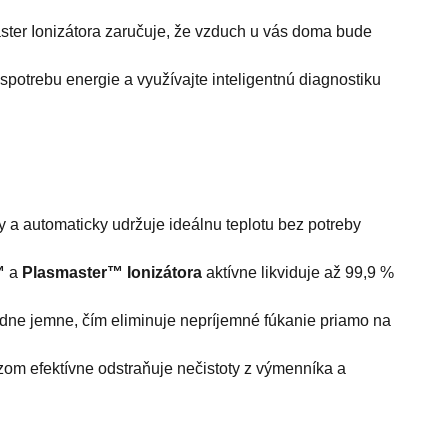
er Ionizátora zaručuje, že vzduch u vás doma bude
spotrebu energie a využívajte inteligentnú diagnostiku
 a automaticky udržuje ideálnu teplotu bez potreby
™
a
Plasmaster™ Ionizátora
aktívne likviduje až 99,9 %
dne jemne, čím eliminuje nepríjemné fúkanie priamo na
om efektívne odstraňuje nečistoty z výmenníka a