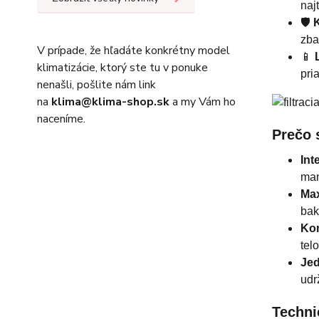
naj
🛡️
K
zba
V prípade, že hľadáte konkrétny model
📱
klimatizácie, ktorý ste tu v ponuke
pri
nenašli, pošlite nám link
na
klima@klima-shop.sk
a my Vám ho
naceníme.
Prečo 
Int
man
Max
bakt
Kom
telo
Je
udr
Techni