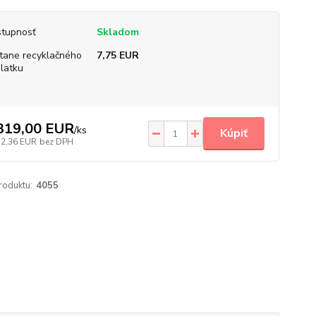
tupnosť
Skladom
tane recyklačného
7,75 EUR
latku
319,00 EUR
/
ks
Kúpiť
72,36 EUR
bez DPH
roduktu:
4055