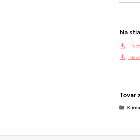
Na sti
Techn
Navo
Tovar 
Klima