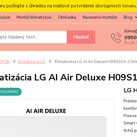
aru počkajte s úhradou na mailové potvrdenie dostupnosti tovaru
izácie
Montáž klimatizácie
Obhliadka
Nacenenie montáže
Blog
klima
Hľadať
0950
Po-Pi:
OP.SK
Klimatizácia LG
Klimatizácia LG AI Air Deluxe H09S1DA 2,5
atizácia LG AI Air Deluxe H09
LG 
 ZADARMO
Prémio
komfor
Freeze
Smart C
tichú 