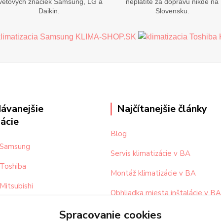
vetových značiek Samsung, LG a
neplatíte za dopravu nikde na
Daikin.
Slovensku.
ávanejšie
Najčítanejšie články
zácie
Blog
a Samsung
Servis klimatizácie v BA
 Toshiba
Montáž klimatizácie v BA
 Mitsubishi
Obhliadka miesta inštalácie v BA
 Daikin
Spracovanie cookies