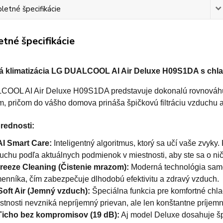
etné špecifikácie
tné špecifikácie
á klimatizácia LG DUALCOOL AI Air
Deluxe H09S1DA
s chl
OOL AI Air Deluxe H09S1DA predstavuje dokonalú rovnováhu 
m, pričom do vášho domova prináša špičkovú filtráciu vzduchu 
rednosti:
AI Smart Care:
Inteligentný algoritmus, ktorý sa učí vaše zvyky.
uchu podľa aktuálnych podmienok v miestnosti, aby ste sa o nič
reeze Cleaning (Čistenie mrazom):
Moderná technológia samoč
enníka, čím zabezpečuje dlhodobú efektivitu a zdravý vzduch.
Soft Air (Jemný vzduch):
Špeciálna funkcia pre komfortné chla
stnosti nevzniká nepríjemný prievan, ale len konštantne príjemn
Ticho bez kompromisov (19 dB):
Aj model Deluxe dosahuje šp