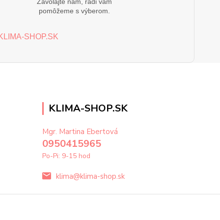
Zavolajte nám, radi vám
pomôžeme s výberom.
KLIMA-SHOP.SK
Mgr. Martina Ebertová
0950415965
Po-Pi: 9-15 hod
klima@klima-shop.sk