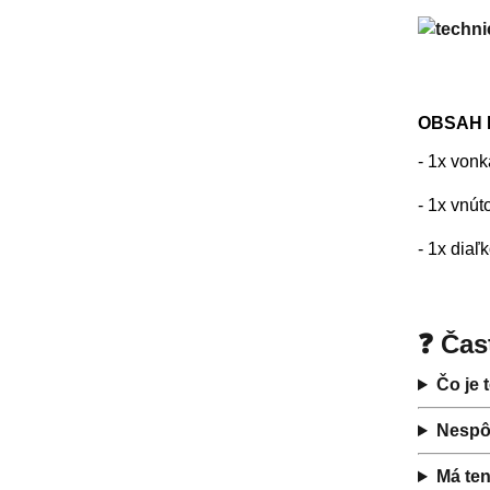
OBSAH 
- 1x von
- 1x vnú
- 1x diaľ
❓ Čas
Čo je 
Nespôs
Má ten