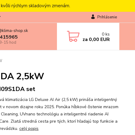
, kvôli rýchlym skladovým zmenám.
Prihlásenie
@klima-shop.sk
0
ks
415965
za
0,00 EUR
 9-15 hod
kW
S1DA 2,5kW
H09S1DA set
vá klimatizácia LG Deluxe AI Air (2,5 kW) prináša inteligentný
t v novom dizajne roku 2025. Ponúka hĺbkové čistenie mrazom
 Cleaning, UVnano technológiu a inteligentné riadenie AI
are. Zlatá stredná cesta pre tých, ktorí hľadajú top funkcie a
prevádzku.
celý popis