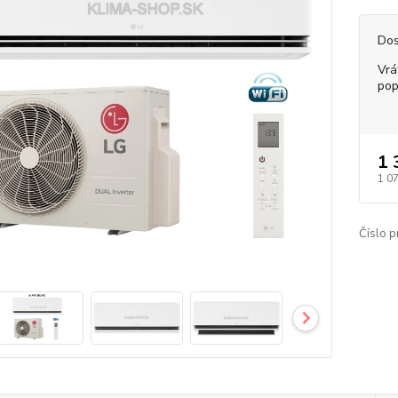
Dos
Vrá
pop
1 
1 0
Číslo p