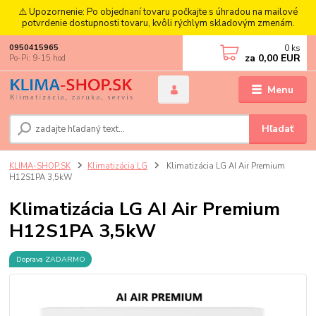
⚠️ Upozornenie: Po objednaní tovaru počkajte s úhradou na mailové
potvrdenie dostupnosti tovaru, kvôli rýchlym skladovým zmenám.
0
ks
0950415965
za
0,00 EUR
Po-Pi: 9-15 hod
Menu
Hľadať
KLIMA-SHOP.SK
Klimatizácia LG
Klimatizácia LG AI Air Premium
H12S1PA 3,5kW
Klimatizácia LG AI Air Premium
H12S1PA 3,5kW
Doprava ZADARMO