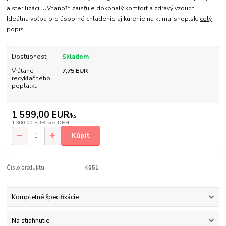
a sterilizácii UVnano™ zaisťuje dokonalý komfort a zdravý vzduch.
Ideálna voľba pre úsporné chladenie aj kúrenie na klima-shop.sk.
celý
popis
Dostupnosť
Skladom
Vrátane
7,75 EUR
recyklačného
poplatku
1 599,00 EUR
/
ks
1 300,00 EUR
bez DPH
Kúpiť
Číslo produktu:
4051
Kompletné špecifikácie
Na stiahnutie