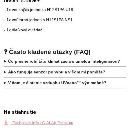
OBSAH DODÁVKY:
- 1x vonkajšia jednotka H12S1PA.U18
- 1x vnútorná jednotka H12S1PA.NS1
- 1x diaľkový ovládač
❓ Často kladené otázky (FAQ)
Čo presne robí táto klimatizácia s umelou inteligenciou?
Ako funguje senzor pohybu a v čom mi pomôže?
V čom je čistenie vzduchu UVnano™ výnimočné?
Na stiahnutie
Technicke info LG AI Air Premium