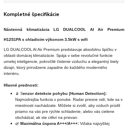
Kompletné špecifikácie
Nástenná klimatizácia LG DUALCOOL AI Air
Premium
H12S1PA
s chladicim výkonom 3.5kW s wifi
LG DUALCOOL AI Air Premium predstavuje absolútnu špičku v
oblasti domácej klimatizácie. Spája v sebe revolučné funkcie
umelej inteligencie, pokročilé čistenie vzduchu a elegantný biely
dizajn, ktorý prirodzene zapadne do každého moderného
interiéru.
Hlavné prednosti:
📡 S
enzor detekcie pohybu (Human Detection):
Najmúdrejšia funkcia v ponuke. Radar presne vidí, kde sa v
miestnosti nachádzate. Môžete si zvoliť, aby vzduch prúdil
priamo na vás pre rýchle schladenie, alebo vás cielene
obchádzal, ak ste citliví na prievan.
🌿
Maximálna úspora A+++/A+++:
Vďaka najvyššej