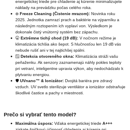
energetickej triede pre chladenie aj kúrenie minimalizujete
náklady na prevádzku počas celého roka.
❄️
Freeze Cleaning (Čistenie mrazom):
Novinka roku
2025. Jednotka zamrazí prach a baktérie na výparníku a
následným roztopením ich vyplaví von. Výsledkom je
dokonale čistý vnútorný systém bez zápachu.
🤫
Extrémne tichý chod (19 dB):
V nočnom režime je
klimatizácia tichšia ako šepot. S hlučnosťou len 19 dB vás
nebude rušiť ani v tej najtichšej spálni.
🪟
Detekcia otvoreného okna:
Klimatizácia stráži vašu
peňaženku. Ak senzory zaznamenajú náhly pokles teploty
pri vetraní, inteligentne upravia výkon, aby nedochádzalo k
plytvaniu energiou.
🛡️
UVnano™ & Ionizátor:
Dvojitá bariéra pre zdravý
vzduch. UV svetlo sterilizuje ventilátor a ionizátor odstraňuje
škodlivé častice a pachy v miestnosti.
Prečo si vybrať tento model?
Maximálna úspora:
Vďaka energetickej triede
A+++
získate špičkovú účinnosť chladenia aj kúrenia pri