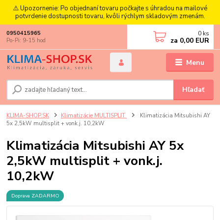
⚠️ Upozornenie: Po objednaní tovaru počkajte s úhradou na mailové
potvrdenie dostupnosti tovaru, kvôli rýchlym skladovým zmenám.
0
ks
0950415965
za
0,00 EUR
Po-Pi: 9-15 hod
Menu
Hľadať
KLIMA-SHOP.SK
Klimatizácie MULTISPLIT
Klimatizácia Mitsubishi AY
5x 2,5kW multisplit + vonk.j. 10,2kW
Klimatizácia Mitsubishi AY 5x
2,5kW multisplit + vonk.j.
10,2kW
Doprava ZADARMO