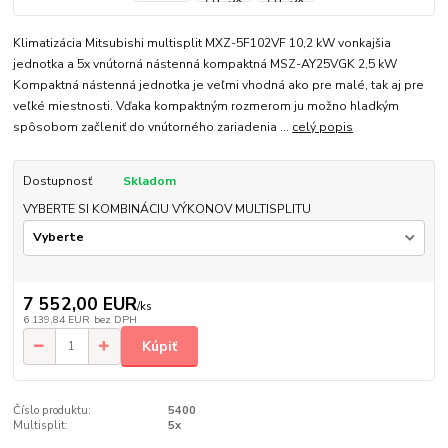
Klimatizácia Mitsubishi multisplit MXZ-5F102VF 10,2 kW vonkajšia
jednotka a 5x vnútorná nástenná kompaktná MSZ-AY25VGK 2,5 kW
Kompaktná nástenná jednotka je veľmi vhodná ako pre malé, tak aj pre
veľké miestnosti. Vďaka kompaktným rozmerom ju možno hladkým
spôsobom začleniť do vnútorného zariadenia ...
celý popis
Dostupnosť
Skladom
VYBERTE SI KOMBINÁCIU VÝKONOV MULTISPLITU
7 552,00 EUR
/
ks
6 139,84 EUR
bez DPH
Kúpiť
Číslo produktu:
5400
Multisplit:
5x