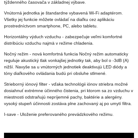
týždenného časovača v základnej výbave.
Vnútorná jednotka je štandardne vybavená Wi-Fi adaptérom.
Všetky jej funkcie môžete ovládať na diaľku cez aplikáciu
prostredníctvom smartphone, PC, alebo tabletu.
Horizontálny výduch vzduchu - zabezpečuje veľmi komfortné
distribúciu vzduchu najmä v režime chladenia.
Nočný režim - nová komfortná funkcia Nočný režim automaticky
reguluje akustický tlak vonkajšej jednotky tak, aby bol o -3dB (A)
nižší. Navyše sa u vnútorných jednotiek deaktivujú LED diódy a
tóny diaľkového ovládania budú pri obsluhe stlmené.
Strieborný iónový filter - vďaka technológii iónov striebra možné
dosiahnuť extrémne účinného čistenia, pri ktorom sa zo vzduchu v
miestnosti odstraňujú nepríjemné pachy, baktérie a alergény.
vysoký stupeň účinnosti zostáva plne zachovaný aj po umytí filtra.
I-save - Uloženie preferovaného prevádzkového režimu.