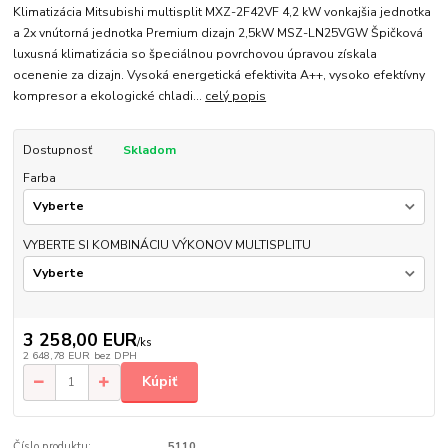
Klimatizácia Mitsubishi multisplit MXZ-2F42VF 4,2 kW vonkajšia jednotka
a 2x vnútorná jednotka Premium dizajn 2,5kW MSZ-LN25VGW Špičková
luxusná klimatizácia so špeciálnou povrchovou úpravou získala
ocenenie za dizajn. Vysoká energetická efektivita A++, vysoko efektívny
kompresor a ekologické chladi...
celý popis
Dostupnosť
Skladom
Farba
VYBERTE SI KOMBINÁCIU VÝKONOV MULTISPLITU
3 258,00 EUR
/
ks
2 648,78 EUR
bez DPH
Kúpiť
Číslo produktu:
5110