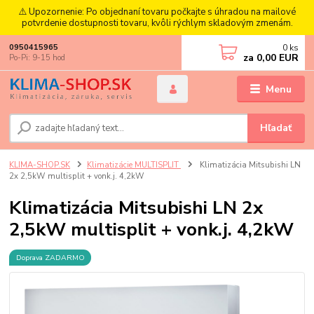
⚠️ Upozornenie: Po objednaní tovaru počkajte s úhradou na mailové
potvrdenie dostupnosti tovaru, kvôli rýchlym skladovým zmenám.
0
ks
0950415965
za
0,00 EUR
Po-Pi: 9-15 hod
Menu
Hľadať
KLIMA-SHOP.SK
Klimatizácie MULTISPLIT
Klimatizácia Mitsubishi LN
2x 2,5kW multisplit + vonk.j. 4,2kW
Klimatizácia Mitsubishi LN 2x
2,5kW multisplit + vonk.j. 4,2kW
Doprava ZADARMO