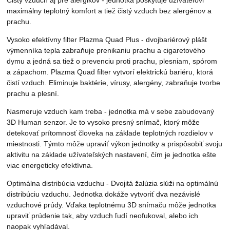
Čistý vzduch aj pre alergikov - jednotka poskytuje užívateľovi
maximálny teplotný komfort a tiež čistý vzduch bez alergénov a
prachu.
Vysoko efektívny filter Plazma Quad Plus - dvojbariérový plášt
výmenníka tepla zabraňuje prenikaniu prachu a cigaretového
dymu a jedná sa tiež o prevenciu proti prachu, plesniam, spórom
a zápachom. Plazma Quad filter vytvorí elektrickú bariéru, ktorá
čistí vzduch. Eliminuje baktérie, vírusy, alergény, zabraňuje tvorbe
prachu a plesní.
Nasmeruje vzduch kam treba - jednotka má v sebe zabudovaný
3D Human senzor. Je to vysoko presný snímač, ktorý môže
detekovať prítomnosť človeka na základe teplotných rozdielov v
miestnosti. Týmto môže upraviť výkon jednotky a prispôsobiť svoju
aktivitu na základe užívateľských nastavení, čím je jednotka ešte
viac energeticky efektívna.
Optimálna distribúcia vzduchu - Dvojitá žalúzia slúži na optimálnú
distribúciu vzduchu. Jednotka dokáže vytvoriť dva nezávislé
vzduchové prúdy. Vďaka teplotnému 3D snímaču môže jednotka
upraviť prúdenie tak, aby vzduch ľudí neofukoval, alebo ich
naopak vyhľadával.