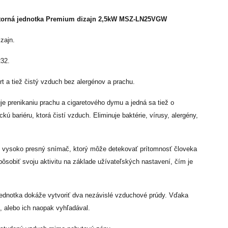
torná jednotka Premium dizajn 2,5kW MSZ-LN25VGW
zajn.
R32.
rt a tiež čistý vzduch bez alergénov a prachu.
je prenikaniu prachu a cigaretového dymu a jedná sa tiež o
ú bariéru, ktorá čistí vzduch. Eliminuje baktérie, vírusy, alergény,
 vysoko presný snímač, ktorý môže detekovať prítomnosť človeka
pôsobiť svoju aktivitu na základe užívateľských nastavení, čím je
. Jednotka dokáže vytvoriť dva nezávislé vzduchové prúdy. Vďaka
, alebo ich naopak vyhľadával.