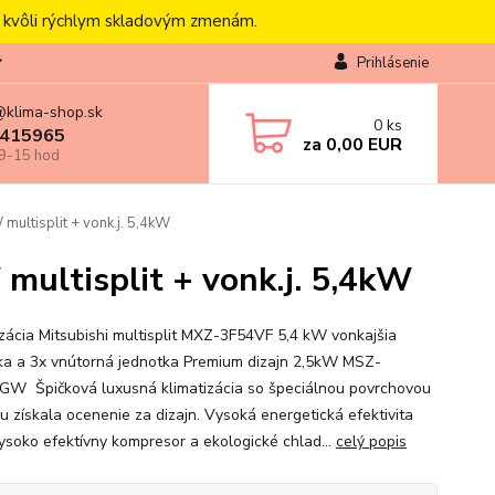
, kvôli rýchlym skladovým zmenám.
Prihlásenie
@klima-shop.sk
0
ks
415965
za
0,00 EUR
 9-15 hod
 multisplit + vonk.j. 5,4kW
 multisplit + vonk.j. 5,4kW
izácia Mitsubishi multisplit MXZ-3F54VF 5,4 kW vonkajšia
ka a 3x vnútorná jednotka Premium dizajn 2,5kW MSZ-
W Špičková luxusná klimatizácia so špeciálnou povrchovou
u získala ocenenie za dizajn. Vysoká energetická efektivita
ysoko efektívny kompresor a ekologické chlad...
celý popis