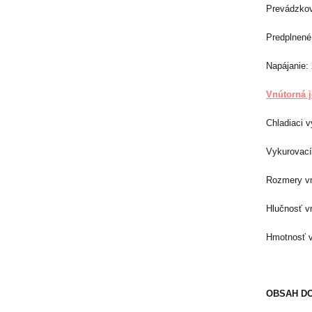
Prevádzkový
Predplnené
Napájanie: 
Vnútorná j
Chladiaci v
Vykurovací
Rozmery vn
Hlučnosť vn
Hmotnosť v
OBSAH D