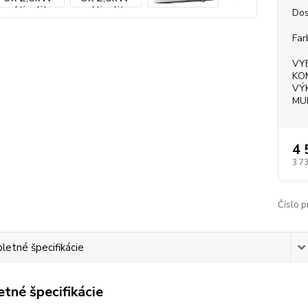
Dos
Far
VY
KO
VÝ
MU
4 
3 7
Číslo p
etné špecifikácie
tné špecifikácie