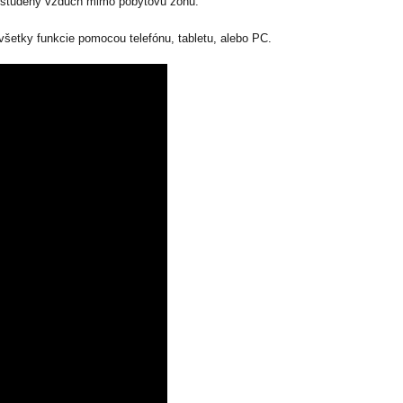
e studený vzduch mimo pobytovú zónu.
šetky funkcie pomocou telefónu, tabletu, alebo PC.