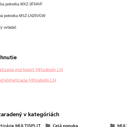
jšia jednotka MXZ-3F54VF
orná jednotka MSZ-LN25VGW
vý ovládač
ahnutie
tizacia multisplit Mitsubishi LN
 klimatizacia Mitsubishi LN
zaradený v kategóriách
tizácie MULTISPLIT
Celá ponuka
MUL