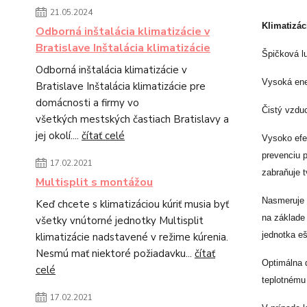
21.05.2024
Klimatizác
Odborná inštalácia klimatizácie v
Bratislave Inštalácia klimatizácie
Špičková l
Odborná inštalácia klimatizácie v
Vysoká ene
Bratislave Inštalácia klimatizácie pre
domácnosti a firmy vo
Čistý vzduc
všetkých mestských častiach Bratislavy a
jej okolí....
čítať celé
Vysoko efek
prevenciu p
17.02.2021
zabraňuje t
Multisplit s montážou
Nasmeruje 
Keď chcete s klimatizáciou kúriť musia byť
na základe 
všetky vnútorné jednotky Multisplit
jednotka eš
klimatizácie nadstavené v režime kúrenia.
Nesmú mať niektoré požiadavku...
čítať
Optimálna d
celé
teplotnému
17.02.2021