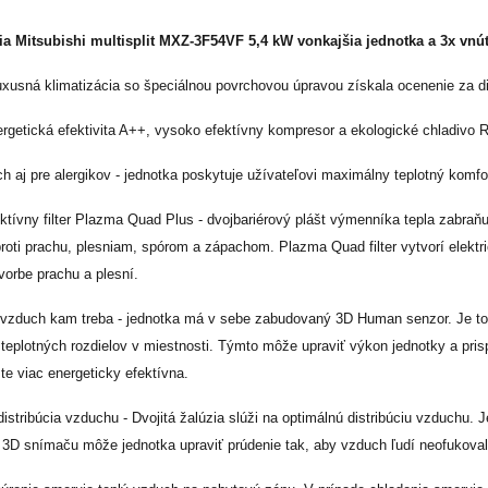
ia Mitsubishi multisplit MXZ-3F54VF 5,4 kW vonkajšia jednotka a 3
x vnú
uxusná klimatizácia so špeciálnou povrchovou úpravou získala ocenenie za di
rgetická efektivita A++, vysoko efektívny kompresor a ekologické chladivo 
h aj pre alergikov - jednotka poskytuje užívateľovi maximálny teplotný komfo
tívny filter Plazma Quad Plus - dvojbariérový plášt výmenníka tepla zabraňu
roti prachu, plesniam, spórom a zápachom. Plazma Quad filter vytvorí elektrick
vorbe prachu a plesní.
vzduch kam treba - jednotka má v sebe zabudovaný 3D Human senzor. Je to
teplotných rozdielov v miestnosti. Týmto môže upraviť výkon jednotky a pris
te viac energeticky efektívna.
istribúcia vzduchu - Dvojitá žalúzia slúži na optimálnú distribúciu vzduchu
 3D snímaču môže jednotka upraviť prúdenie tak, aby vzduch ľudí neofukoval