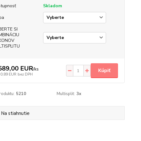
tupnosť
Skladom
ba
BERTE SI
MBINÁCIU
KONOV
LTISPLITU
589,00 EUR
/
ks
Kúpiť
30,89 EUR
bez DPH
roduktu:
5210
Multisplit:
3x
Na stiahnutie