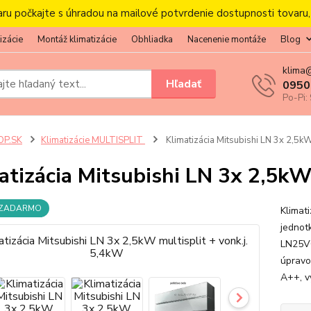
aru počkajte s úhradou na mailové potvrdenie dostupnosti tovaru
izácie
Montáž klimatizácie
Obhliadka
Nacenenie montáže
Blog
klima
Hľadať
0950
Po-Pi:
OP.SK
Klimatizácie MULTISPLIT
Klimatizácia Mitsubishi LN 3x 2,5kW
atizácia Mitsubishi LN 3x 2,5kW
 ZADARMO
Klimat
jednot
LN25VG
úpravo
A++, v