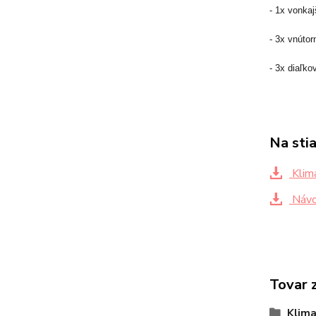
- 1x vonka
- 3x vnút
- 3x diaľko
Na sti
Klima
Návod
Tovar 
Klima