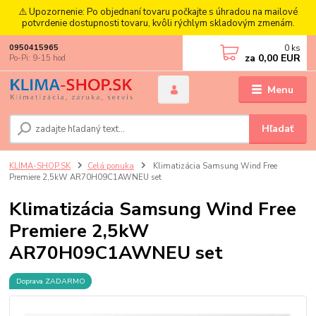
⚠️ Upozornenie: Po objednaní tovaru počkajte s úhradou na mailové
potvrdenie dostupnosti tovaru, kvôli rýchlym skladovým zmenám.
0
ks
0950415965
za
0,00 EUR
Po-Pi: 9-15 hod
Menu
Hľadať
KLIMA-SHOP.SK
Celá ponuka
Klimatizácia Samsung Wind Free
Premiere 2,5kW AR70H09C1AWNEU set
Klimatizácia Samsung Wind Free
Premiere 2,5kW
AR70H09C1AWNEU set
Doprava ZADARMO