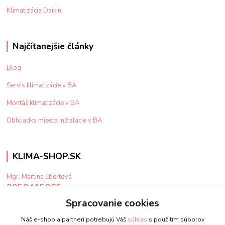
Klimatizácia Daikin
Najčítanejšie články
Blog
Servis klimatizácie v BA
Montáž klimatizácie v BA
Obhliadka miesta inštalácie v BA
KLIMA-SHOP.SK
Mgr. Martina Ebertová
0950415965
Po-Pi: 9-15 hod
Spracovanie cookies
klima@klima-shop.sk
Náš e-shop a partneri potrebujú Váš
súhlas
s použitím súborov