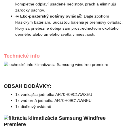
kompletne odplaví usadené nečistoty, prach a eliminujú
zárodky pachov.
☀️
Eko-priateľský solárny ovládač:
Dajte zbohom
klasickým batériám. Súčasťou balenia je prémiový ovládač,
ktorý sa priebežne dobíja sám prostredníctvom okolitého
denného alebo umelého svetla v miestnosti.
Technické info
OBSAH DODÁVKY:
1x vonkajšia jednotka AR70H09C1AWXEU
1x vnútorná jednotka AR70H09C1AWNEU
1x diaľkový ovládač