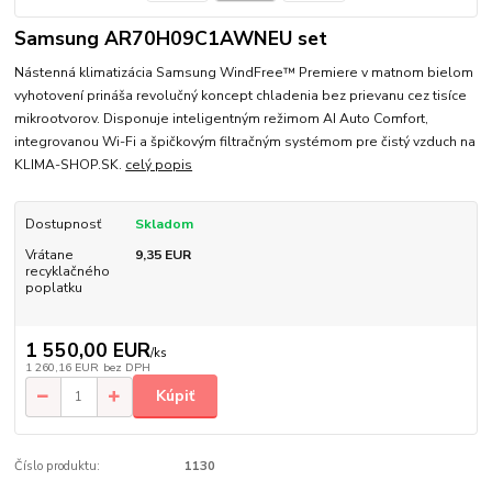
Samsung AR70H09C1AWNEU set
Nástenná klimatizácia Samsung WindFree™ Premiere v matnom bielom
vyhotovení prináša revolučný koncept chladenia bez prievanu cez tisíce
mikrootvorov. Disponuje inteligentným režimom AI Auto Comfort,
integrovanou Wi-Fi a špičkovým filtračným systémom pre čistý vzduch na
KLIMA-SHOP.SK.
celý popis
Dostupnosť
Skladom
Vrátane
9,35 EUR
recyklačného
poplatku
1 550,00 EUR
/
ks
1 260,16 EUR
bez DPH
Kúpiť
Číslo produktu:
1130