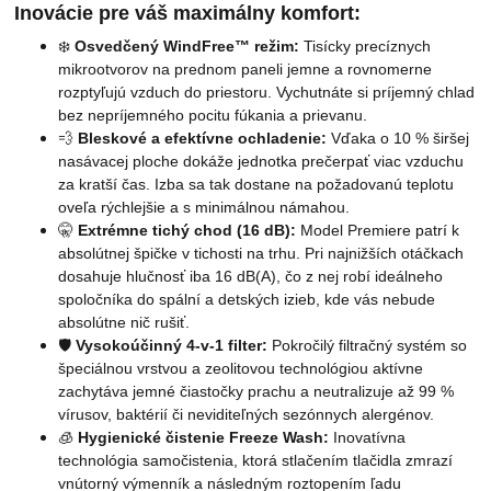
Inovácie pre váš maximálny komfort:
❄️
Osvedčený WindFree™ režim:
Tisícky precíznych
mikrootvorov na prednom paneli jemne a rovnomerne
rozptyľujú vzduch do priestoru. Vychutnáte si príjemný chlad
bez nepríjemného pocitu fúkania a prievanu.
💨
Bleskové a efektívne ochladenie:
Vďaka o 10 % širšej
nasávacej ploche dokáže jednotka prečerpať viac vzduchu
za kratší čas. Izba sa tak dostane na požadovanú teplotu
oveľa rýchlejšie a s minimálnou námahou.
🤫
Extrémne tichý chod (16 dB):
Model Premiere patrí k
absolútnej špičke v tichosti na trhu. Pri najnižších otáčkach
dosahuje hlučnosť iba 16 dB(A), čo z nej robí ideálneho
spoločníka do spální a detských izieb, kde vás nebude
absolútne nič rušiť.
🛡️
Vysokoúčinný 4-v-1 filter:
Pokročilý filtračný systém so
špeciálnou vrstvou a zeolitovou technológiou aktívne
zachytáva jemné čiastočky prachu a neutralizuje až 99 %
vírusov, baktérií či neviditeľných sezónnych alergénov.
🧊
Hygienické čistenie Freeze Wash:
Inovatívna
technológia samočistenia, ktorá stlačením tlačidla zmrazí
vnútorný výmenník a následným roztopením ľadu