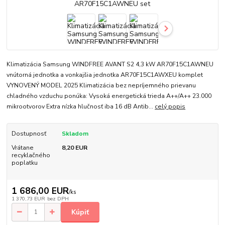
Klimatizácia Samsung WINDFREE AVANT S2 4,3 kW AR70F15C1AWNEU
vnútorná jednotka a vonkajšia jednotka AR70F15C1AWXEU komplet
VYNOVENÝ MODEL 2025 Klimatizácia bez nepríjemného prievanu
chladného vzduchu ponúka: Vysoká energetická trieda A++/A++ 23.000
mikrootvorov Extra nízka hlučnosť iba 16 dB Antib...
celý popis
Dostupnosť
Skladom
Vrátane
8,20 EUR
recyklačného
poplatku
1 686,00 EUR
/
ks
1 370,73 EUR
bez DPH
Kúpiť