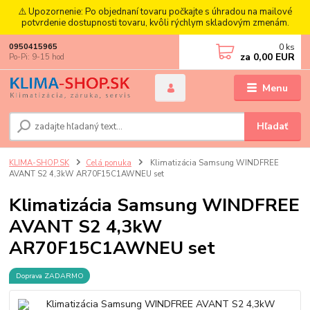
⚠️ Upozornenie: Po objednaní tovaru počkajte s úhradou na mailové
potvrdenie dostupnosti tovaru, kvôli rýchlym skladovým zmenám.
0
ks
0950415965
za
0,00 EUR
Po-Pi: 9-15 hod
Menu
Hľadať
KLIMA-SHOP.SK
Celá ponuka
Klimatizácia Samsung WINDFREE
AVANT S2 4,3kW AR70F15C1AWNEU set
Klimatizácia Samsung WINDFREE
AVANT S2 4,3kW
AR70F15C1AWNEU set
Doprava ZADARMO