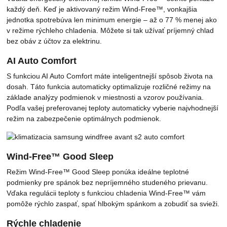
každý deň. Keď je aktivovaný režim Wind-Free™, vonkajšia
jednotka spotrebúva len minimum energie – až o 77 % menej ako
v režime rýchleho chladenia. Môžete si tak užívať príjemný chlad
bez obáv z účtov za elektrinu.
AI Auto Comfort
S funkciou AI Auto Comfort máte inteligentnejší spôsob života na
dosah. Táto funkcia automaticky optimalizuje rozličné režimy na
základe analýzy podmienok v miestnosti a vzorov používania.
Podľa vašej preferovanej teploty automaticky vyberie najvhodnejší
režim na zabezpečenie optimálnych podmienok.
Wind-Free™ Good Sleep
Režim Wind-Free™ Good Sleep ponúka ideálne teplotné
podmienky pre spánok bez nepríjemného studeného prievanu.
Vďaka regulácii teploty s funkciou chladenia Wind-Free™ vám
pomôže rýchlo zaspať, spať hlbokým spánkom a zobudiť sa svieži.
Rýchle chladenie