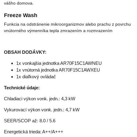
vášho domova.
Freeze Wash
Funkcia na odstránenie mikroorganizmov alebo prachu z povrchu
vnútorného výmenníka tepla zmrazením a rozmrazením
OBSAH DODÁVKY:
1x vonkajšia jednotka AR70F15C1AWNEU
1x vnútorná jednotka AR70F15C1AWXEU
1x diaľkový ovládač
Technické údaje:
Chladiaci výkon vonk. jedn.: 4,3 kW
Vykurovací výkon vonk. jedn.: 4,7 kW
SEER/SCOP až: 8.0 / 5.6
Energetická trieda: A++/A+++