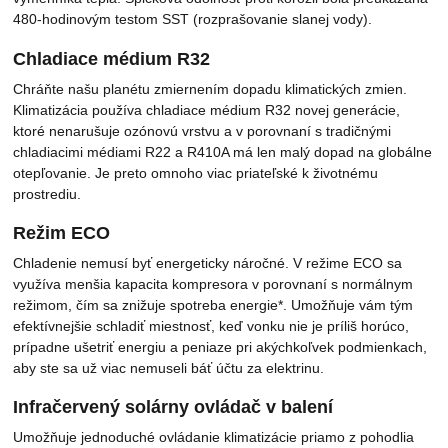
480-hodinovým testom SST (rozprašovanie slanej vody).
Chladiace médium R32
Chráňte našu planétu zmiernením dopadu klimatických zmien.
Klimatizácia používa chladiace médium R32 novej generácie,
ktoré nenarušuje ozónovú vrstvu a v porovnaní s tradičnými
chladiacimi médiami R22 a R410A má len malý dopad na globálne
otepľovanie. Je preto omnoho viac priateľské k životnému
prostrediu.
Režim ECO
Chladenie nemusí byť energeticky náročné. V režime ECO sa
využíva menšia kapacita kompresora v porovnaní s normálnym
režimom, čím sa znižuje spotreba energie*. Umožňuje vám tým
efektívnejšie schladiť miestnosť, keď vonku nie je príliš horúco,
prípadne ušetriť energiu a peniaze pri akýchkoľvek podmienkach,
aby ste sa už viac nemuseli báť účtu za elektrinu.
Infračervený solárny ovládač v balení
Umožňuje jednoduché ovládanie klimatizácie priamo z pohodlia