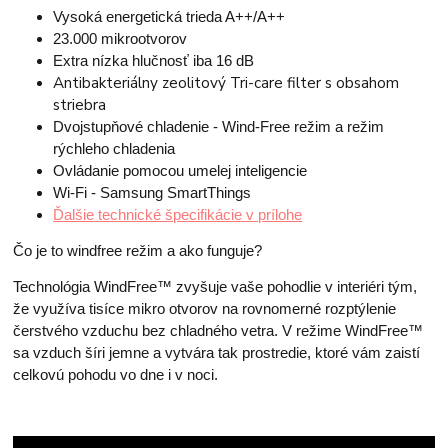
Vysoká energetická trieda A++/A++
23.000 mikrootvorov
Extra nízka hlučnosť iba 16 dB
Antibakteriálny zeolitový Tri-care filter s obsahom
striebra
Dvojstupňové chladenie - Wind-Free režim a režim
rýchleho chladenia
Ovládanie pomocou umelej inteligencie
Wi-Fi - Samsung SmartThings
Ďalšie technické špecifikácie v prílohe
Čo je to windfree režim a ako funguje?
Technológia WindFree™ zvyšuje vaše pohodlie v interiéri tým,
že využíva tisíce mikro otvorov na rovnomerné rozptýlenie
čerstvého vzduchu bez chladného vetra. V režime WindFree™
sa vzduch šíri jemne a vytvára tak prostredie, ktoré vám zaistí
celkovú pohodu vo dne i v noci.