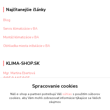
Najčítanejšie články
Blog
Servis klimatizácie v BA
Montáž klimatizácie v BA
Obhliadka miesta inštalácie v BA
KLIMA-SHOP.SK
Mgr. Martina Ebertová
0950415965
Po-Pi: 9-15 hod
Spracovanie cookies
klima@klima-shop.sk
Náš e-shop a partneri potrebujú Váš
súhlas
s použitím súborov
cookies, aby Vám mohli zobrazovať informácie týkajúce sa Vašich
záujmov.