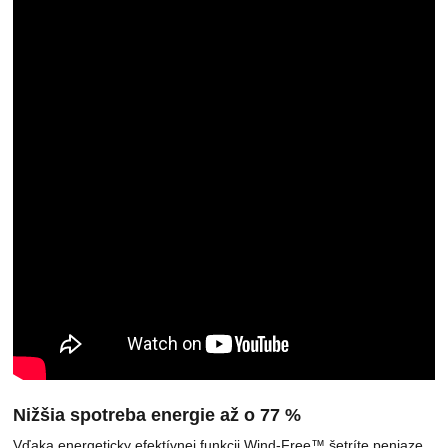
Nižšia spotreba energie až o 77 %
Vďaka energeticky efektívnej funkcii Wind-Free™ šetríte peniaze