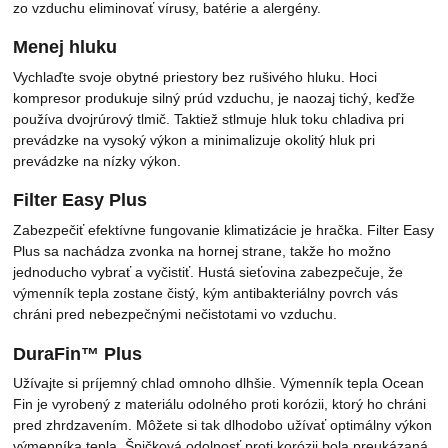
zo vzduchu eliminovať vírusy, batérie a alergény.
Menej hluku
Vychlaďte svoje obytné priestory bez rušivého hluku. Hoci
kompresor produkuje silný prúd vzduchu, je naozaj tichý, keďže
používa dvojrúrový tlmič. Taktiež stlmuje hluk toku chladiva pri
prevádzke na vysoký výkon a minimalizuje okolitý hluk pri
prevádzke na nízky výkon.
Filter Easy Plus
Zabezpečiť efektívne fungovanie klimatizácie je hračka. Filter Easy
Plus sa nachádza zvonka na hornej strane, takže ho možno
jednoducho vybrať a vyčistiť. Hustá sieťovina zabezpečuje, že
výmenník tepla zostane čistý, kým antibakteriálny povrch vás
chráni pred nebezpečnými nečistotami vo vzduchu.
DuraFin™ Plus
Užívajte si príjemný chlad omnoho dlhšie. Výmenník tepla Ocean
Fin je vyrobený z materiálu odolného proti korózii, ktorý ho chráni
pred zhrdzavením. Môžete si tak dlhodobo užívať optimálny výkon
výmenníka tepla. Špičková odolnosť proti korózii bola preukázaná