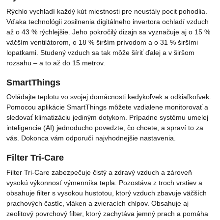
Rýchlo vychladí každý kút miestnosti pre neustály pocit pohodlia.
Vďaka technológii zosilnenia digitálneho invertora ochladí vzduch
až o 43 % rýchlejšie. Jeho pokročilý dizajn sa vyznačuje aj o 15 %
väčším ventilátorom, o 18 % širším prívodom a o 31 % širšími
lopatkami. Studený vzduch sa tak môže šíriť ďalej a v širšom
rozsahu – a to až do 15 metrov.
SmartThings
Ovládajte teplotu vo svojej domácnosti kedykoľvek a odkiaľkoľvek.
Pomocou aplikácie SmartThings môžete vzdialene monitorovať a
sledovať klimatizáciu jediným dotykom. Prípadne systému umelej
inteligencie (AI) jednoducho povedzte, čo chcete, a spraví to za
vás. Dokonca vám odporučí najvhodnejšie nastavenia.
Filter Tri-Care
Filter Tri-Care zabezpečuje čistý a zdravý vzduch a zároveň
vysokú výkonnosť výmenníka tepla. Pozostáva z troch vrstiev a
obsahuje filter s vysokou hustotou, ktorý vzduch zbavuje väčších
prachových častíc, vláken a zvieracích chlpov. Obsahuje aj
zeolitový povrchový filter, ktorý zachytáva jemný prach a pomáha