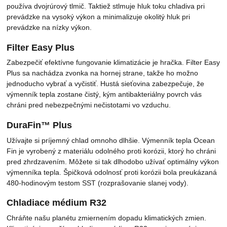
používa dvojrúrový tlmič. Taktiež stlmuje hluk toku chladiva pri
prevádzke na vysoký výkon a minimalizuje okolitý hluk pri
prevádzke na nízky výkon.
Filter Easy Plus
Zabezpečiť efektívne fungovanie klimatizácie je hračka. Filter Easy
Plus sa nachádza zvonka na hornej strane, takže ho možno
jednoducho vybrať a vyčistiť. Hustá sieťovina zabezpečuje, že
výmenník tepla zostane čistý, kým antibakteriálny povrch vás
chráni pred nebezpečnými nečistotami vo vzduchu.
DuraFin™ Plus
Užívajte si príjemný chlad omnoho dlhšie. Výmenník tepla Ocean
Fin je vyrobený z materiálu odolného proti korózii, ktorý ho chráni
pred zhrdzavením. Môžete si tak dlhodobo užívať optimálny výkon
výmenníka tepla. Špičková odolnosť proti korózii bola preukázaná
480-hodinovým testom SST (rozprašovanie slanej vody).
Chladiace médium R32
Chráňte našu planétu zmiernením dopadu klimatických zmien.