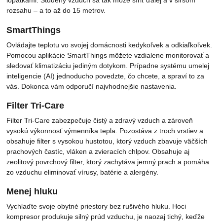
lopatkami. Studený vzduch sa tak môže šíriť ďalej a v širšom
rozsahu – a to až do 15 metrov.
SmartThings
Ovládajte teplotu vo svojej domácnosti kedykoľvek a odkiaľkoľvek.
Pomocou aplikácie SmartThings môžete vzdialene monitorovať a
sledovať klimatizáciu jediným dotykom. Prípadne systému umelej
inteligencie (AI) jednoducho povedzte, čo chcete, a spraví to za
vás. Dokonca vám odporučí najvhodnejšie nastavenia.
Filter Tri-Care
Filter Tri-Care zabezpečuje čistý a zdravý vzduch a zároveň
vysokú výkonnosť výmenníka tepla. Pozostáva z troch vrstiev a
obsahuje filter s vysokou hustotou, ktorý vzduch zbavuje väčších
prachových častíc, vláken a zvieracích chlpov. Obsahuje aj
zeolitový povrchový filter, ktorý zachytáva jemný prach a pomáha
zo vzduchu eliminovať vírusy, batérie a alergény.
Menej hluku
Vychlaďte svoje obytné priestory bez rušivého hluku. Hoci
kompresor produkuje silný prúd vzduchu, je naozaj tichý, keďže