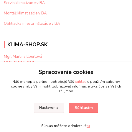
Servis klimatizácie v BA
Montáž klimatizácie v BA
Obhliadka miesta inštalácie v BA
KLIMA-SHOP.SK
Mgr. Martina Ebertová
0950415965
Po-Pi: 9-15 hod
Spracovanie cookies
klima@klima-shop.sk
Náš e-shop a partneri potrebujú Váš
súhlas
s použitím súborov
cookies, aby Vám mohli zobrazovať informácie týkajúce sa Vašich
záujmov.
Súhlasím
Nastavenia
Upravit sběr cookies.
Súhlas môžete odmietnuť
tu
.
Vytvorené na
Eshop-rychlo.sk