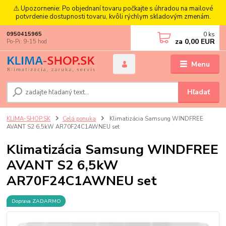
⚠️ Upozornenie: Po objednaní tovaru počkajte s úhradou na mailové
potvrdenie dostupnosti tovaru, kvôli rýchlym skladovým zmenám.
0
ks
0950415965
za
0,00 EUR
Po-Pi: 9-15 hod
Menu
Hľadať
KLIMA-SHOP.SK
Celá ponuka
Klimatizácia Samsung WINDFREE
AVANT S2 6,5kW AR70F24C1AWNEU set
Klimatizácia Samsung WINDFREE
AVANT S2 6,5kW
AR70F24C1AWNEU set
Doprava ZADARMO