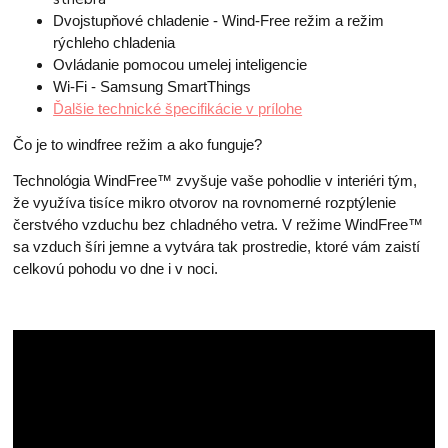
Dvojstupňové chladenie - Wind-Free režim a režim
rýchleho chladenia
Ovládanie pomocou umelej inteligencie
Wi-Fi - Samsung SmartThings
Ďalšie technické špecifikácie v prílohe
Čo je to windfree režim a ako funguje?
Technológia WindFree™ zvyšuje vaše pohodlie v interiéri tým,
že využíva tisíce mikro otvorov na rovnomerné rozptýlenie
čerstvého vzduchu bez chladného vetra. V režime WindFree™
sa vzduch šíri jemne a vytvára tak prostredie, ktoré vám zaistí
celkovú pohodu vo dne i v noci.