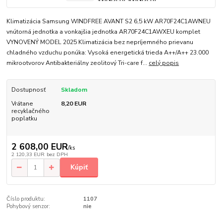
Klimatizácia Samsung WINDFREE AVANT S2 6,5 kW AR70F24C1AWNEU
vnútorná jednotka a vonkajšia jednotka AR70F24C1AWXEU komplet
VYNOVENÝ MODEL 2025 Klimatizácia bez nepríjemného prievanu
chladného vzduchu ponúka: Vysoká energetická trieda A++/A++ 23.000
mikrootvorov Antibakteriálny zeolitový Tri-care f...
celý popis
Dostupnosť
Skladom
Vrátane
8,20 EUR
recyklačného
poplatku
2 608,00 EUR
/
ks
2 120,33 EUR
bez DPH
Kúpiť
Číslo produktu:
1107
Pohybový senzor:
nie