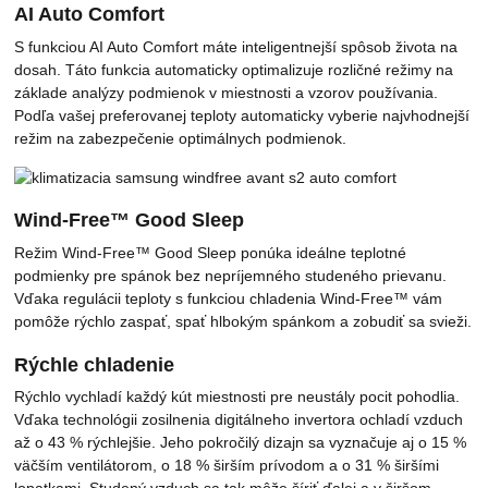
AI Auto Comfort
S funkciou AI Auto Comfort máte inteligentnejší spôsob života na
dosah. Táto funkcia automaticky optimalizuje rozličné režimy na
základe analýzy podmienok v miestnosti a vzorov používania.
Podľa vašej preferovanej teploty automaticky vyberie najvhodnejší
režim na zabezpečenie optimálnych podmienok.
Wind-Free™ Good Sleep
Režim Wind-Free™ Good Sleep ponúka ideálne teplotné
podmienky pre spánok bez nepríjemného studeného prievanu.
Vďaka regulácii teploty s funkciou chladenia Wind-Free™ vám
pomôže rýchlo zaspať, spať hlbokým spánkom a zobudiť sa svieži.
Rýchle chladenie
Rýchlo vychladí každý kút miestnosti pre neustály pocit pohodlia.
Vďaka technológii zosilnenia digitálneho invertora ochladí vzduch
až o 43 % rýchlejšie. Jeho pokročilý dizajn sa vyznačuje aj o 15 %
väčším ventilátorom, o 18 % širším prívodom a o 31 % širšími