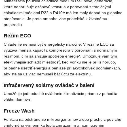
Klimatizácia používa chladiace médium R32 novej generácie,
ktoré nenarušuje ozónovú vrstvu a v porovnaní s tradičnými
chladiacimi médiami R22 a R410A má len malý dopad na globálne
otepľovanie. Je preto omnoho viac priateľské k životnému
prostrediu.
Režim ECO
Chladenie nemusí byť energeticky náročné. V režime ECO sa
využíva menšia kapacita kompresora v porovnaní s normálnym
režimom, čím sa znižuje spotreba energie*. Umožňuje vám tým
efektívnejšie schladiť miestnosť, keď vonku nie je príliš horúco,
prípadne ušetriť energiu a peniaze pri akýchkoľvek podmienkach,
aby ste sa už viac nemuseli báť účtu za elektrinu.
Infračervený solárny ovládač v balení
Umožňuje jednoduché ovládanie klimatizácie priamo z pohodlia
vášho domova.
Freeze Wash
Funkcia na odstránenie mikroorganizmov alebo prachu z povrchu
vnútorného výmenníka tepla zmrazením a rozmrazením