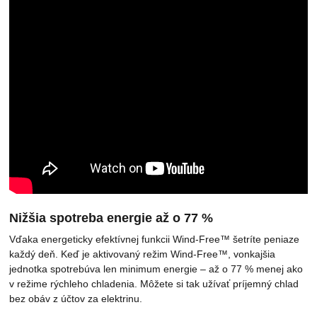
Nižšia spotreba energie až o 77 %
Vďaka energeticky efektívnej funkcii Wind-Free™ šetríte peniaze
každý deň. Keď je aktivovaný režim Wind-Free™, vonkajšia
jednotka spotrebúva len minimum energie – až o 77 % menej ako
v režime rýchleho chladenia. Môžete si tak užívať príjemný chlad
bez obáv z účtov za elektrinu.