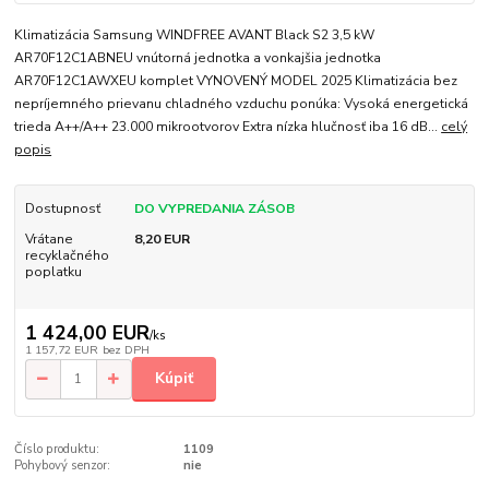
Klimatizácia Samsung WINDFREE AVANT Black S2 3,5 kW
AR70F12C1ABNEU vnútorná jednotka a vonkajšia jednotka
AR70F12C1AWXEU komplet VYNOVENÝ MODEL 2025 Klimatizácia bez
nepríjemného prievanu chladného vzduchu ponúka: Vysoká energetická
trieda A++/A++ 23.000 mikrootvorov Extra nízka hlučnosť iba 16 dB...
celý
popis
Dostupnosť
DO VYPREDANIA ZÁSOB
Vrátane
8,20 EUR
recyklačného
poplatku
1 424,00 EUR
/
ks
1 157,72 EUR
bez DPH
Kúpiť
Číslo produktu:
1109
Pohybový senzor:
nie