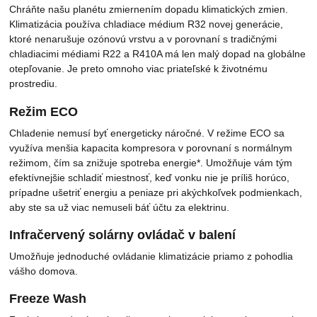
Chráňte našu planétu zmiernením dopadu klimatických zmien.
Klimatizácia používa chladiace médium R32 novej generácie,
ktoré nenarušuje ozónovú vrstvu a v porovnaní s tradičnými
chladiacimi médiami R22 a R410A má len malý dopad na globálne
otepľovanie. Je preto omnoho viac priateľské k životnému
prostrediu.
Režim ECO
Chladenie nemusí byť energeticky náročné. V režime ECO sa
využíva menšia kapacita kompresora v porovnaní s normálnym
režimom, čím sa znižuje spotreba energie*. Umožňuje vám tým
efektívnejšie schladiť miestnosť, keď vonku nie je príliš horúco,
prípadne ušetriť energiu a peniaze pri akýchkoľvek podmienkach,
aby ste sa už viac nemuseli báť účtu za elektrinu.
Infračervený solárny ovládač v balení
Umožňuje jednoduché ovládanie klimatizácie priamo z pohodlia
vášho domova.
Freeze Wash