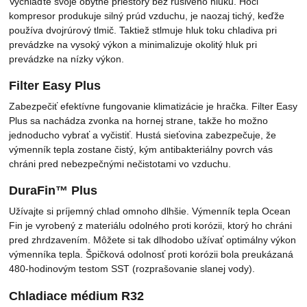
Vychlaďte svoje obytné priestory bez rušivého hluku. Hoci
kompresor produkuje silný prúd vzduchu, je naozaj tichý, keďže
používa dvojrúrový tlmič. Taktiež stlmuje hluk toku chladiva pri
prevádzke na vysoký výkon a minimalizuje okolitý hluk pri
prevádzke na nízky výkon.
Filter Easy Plus
Zabezpečiť efektívne fungovanie klimatizácie je hračka. Filter Easy
Plus sa nachádza zvonka na hornej strane, takže ho možno
jednoducho vybrať a vyčistiť. Hustá sieťovina zabezpečuje, že
výmenník tepla zostane čistý, kým antibakteriálny povrch vás
chráni pred nebezpečnými nečistotami vo vzduchu.
DuraFin™ Plus
Užívajte si príjemný chlad omnoho dlhšie. Výmenník tepla Ocean
Fin je vyrobený z materiálu odolného proti korózii, ktorý ho chráni
pred zhrdzavením. Môžete si tak dlhodobo užívať optimálny výkon
výmenníka tepla. Špičková odolnosť proti korózii bola preukázaná
480-hodinovým testom SST (rozprašovanie slanej vody).
Chladiace médium R32