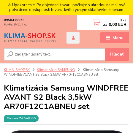
⚠️ Upozornenie: Po objednaní tovaru počkajte s úhradou na mailové
potvrdenie dostupnosti tovaru, kvôli rýchlym skladovým zmenám.
0
ks
0950415965
za
0,00 EUR
Po-Pi: 9-15 hod
Menu
Hľadať
KLIMA-SHOP.SK
Klimatizácia SAMSUNG
Klimatizácia Samsung
WINDFREE AVANT S2 Black 3,5kW AR70F12C1ABNEU set
Klimatizácia Samsung WINDFREE
AVANT S2 Black 3,5kW
AR70F12C1ABNEU set
Doprava ZADARMO