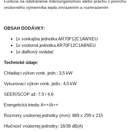
Funkcia na odstránenie mikroorganizmov alebo prachu z povrchu
vnútorného výmenníka tepla zmrazením a rozmrazením
OBSAH DODÁVKY:
1x vonkajšia jednotka AR70F12C1AWXEU
1x vnútorná jednotka AR70F12C1ABNEU
1x diaľkový ovládač
Technické údaje:
Chladiaci výkon vonk. jedn.: 3,5 kW
Vykurovací výkon vonk. jedn.: 4,0 kW
SEER/SCOP až: 7.9 / 4.6
Energetická trieda: A++/A++
Rozmery vnútornej jednotky (mm): 889 x 299 x 215
Hlučnosť vnútornej jednotky: 16/38 dB(A)