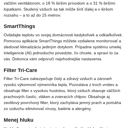
väčším ventilátorom, o 18 % širším prívodom a o 31 % širšími
lopatkami. Studený vzduch sa tak môže šíriť ďalej a v širšom
rozsahu – a to až do 15 metrov.
SmartThings
Ovládajte teplotu vo svojej domácnosti kedykoľvek a odkiaľkoľvek.
Pomocou aplikácie SmartThings môžete vzdialene monitorovať a
sledovať klimatizáciu jediným dotykom. Prípadne systému umelej
inteligencie (AI) jednoducho povedzte, čo chcete, a spraví to za
vás. Dokonca vám odporučí najvhodnejšie nastavenia.
Filter Tri-Care
Filter Tri-Care zabezpečuje čistý a zdravý vzduch a zároveň
vysokú výkonnosť výmenníka tepla. Pozostáva z troch vrstiev a
obsahuje filter s vysokou hustotou, ktorý vzduch zbavuje väčších
prachových častíc, vláken a zvieracích chlpov. Obsahuje aj
zeolitový povrchový filter, ktorý zachytáva jemný prach a pomáha
zo vzduchu eliminovať vírusy, batérie a alergény.
Menej hluku