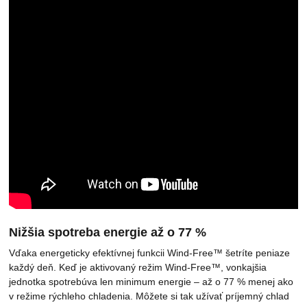
Nižšia spotreba energie až o 77 %
Vďaka energeticky efektívnej funkcii Wind-Free™ šetríte peniaze
každý deň. Keď je aktivovaný režim Wind-Free™, vonkajšia
jednotka spotrebúva len minimum energie – až o 77 % menej ako
v režime rýchleho chladenia. Môžete si tak užívať príjemný chlad