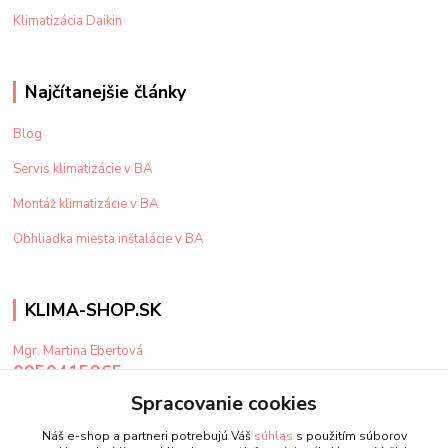
Klimatizácia Daikin
Najčítanejšie články
Blog
Servis klimatizácie v BA
Montáž klimatizácie v BA
Obhliadka miesta inštalácie v BA
KLIMA-SHOP.SK
Mgr. Martina Ebertová
0950415965
Po-Pi: 9-15 hod
Spracovanie cookies
klima@klima-shop.sk
Náš e-shop a partneri potrebujú Váš
súhlas
s použitím súborov