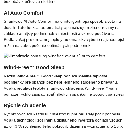
bez obáv z účtov za elektrinu.
AI Auto Comfort
S funkciou AI Auto Comfort máte inteligentnejší spôsob života na
dosah. Táto funkcia automaticky optimalizuje rozličné režimy na
základe analýzy podmienok v miestnosti a vzorov používania.
Podľa vašej preferovanej teploty automaticky vyberie najvhodnejší
režim na zabezpečenie optimálnych podmienok.
Wind-Free™ Good Sleep
Režim Wind-Free™ Good Sleep ponúka ideálne teplotné
podmienky pre spánok bez nepríjemného studeného prievanu.
Vďaka regulácii teploty s funkciou chladenia Wind-Free™ vám
pomôže rýchlo zaspať, spať hlbokým spánkom a zobudiť sa svieži.
Rýchle chladenie
Rýchlo vychladí každý kút miestnosti pre neustály pocit pohodlia.
Vďaka technológii zosilnenia digitálneho invertora ochladí vzduch
až o 43 % rýchlejšie. Jeho pokročilý dizajn sa vyznačuje aj o 15 %