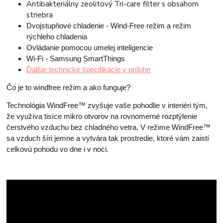
Antibakteriálny zeolitový Tri-care filter s obsahom
striebra
Dvojstupňové chladenie - Wind-Free režim a režim
rýchleho chladenia
Ovládanie pomocou umelej inteligencie
Wi-Fi - Samsung SmartThings
Ďalšie technické špecifikácie v prílohe
Čo je to windfree režim a ako funguje?
Technológia WindFree™ zvyšuje vaše pohodlie v interiéri tým,
že využíva tisíce mikro otvorov na rovnomerné rozptýlenie
čerstvého vzduchu bez chladného vetra. V režime WindFree™
sa vzduch šíri jemne a vytvára tak prostredie, ktoré vám zaistí
celkovú pohodu vo dne i v noci.