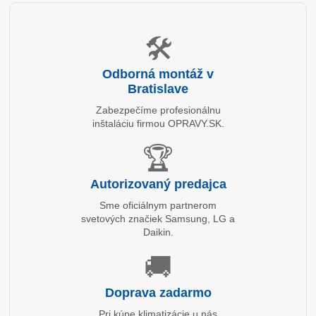
🛠️
Odborná montáž v
Bratislave
Zabezpečíme profesionálnu
inštaláciu firmou OPRAVY.SK.
🏆
Autorizovaný predajca
Sme oficiálnym partnerom
svetových značiek Samsung, LG a
Daikin.
🚚
Doprava zadarmo
Pri kúpe klimatizácie u nás