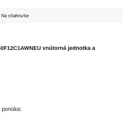
Na stiahnutie
AR60F12C1AWNEU
vnútorná jednotka a
u
ponúka: