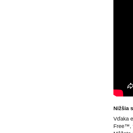
Nižšia 
Vďaka en
Free™, 