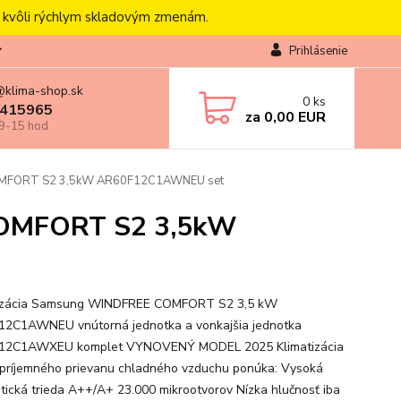
, kvôli rýchlym skladovým zmenám.
Prihlásenie
@klima-shop.sk
0
ks
415965
za
0,00 EUR
 9-15 hod
COMFORT S2 3,5kW AR60F12C1AWNEU set
COMFORT S2 3,5kW
tizácia Samsung WINDFREE COMFORT S2 3,5 kW
2C1AWNEU vnútorná jednotka a vonkajšia jednotka
12C1AWXEU komplet VYNOVENÝ MODEL 2025 Klimatizácia
príjemného prievanu chladného vzduchu ponúka: Vysoká
tická trieda A++/A+ 23.000 mikrootvorov Nízka hlučnosť iba