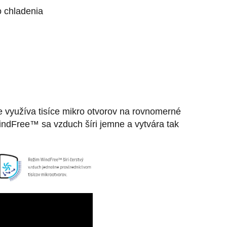
o chladenia
e využíva tisíce mikro otvorov na rovnomerné
indFree™ sa vzduch šíri jemne a vytvára tak