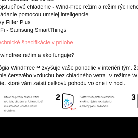
jstupňové chladenie - Wind-Free režim a režim rýchleh
ádanie pomocou umelej inteligencie
y Filter Plus
-Fi - Samsung SmartThings
echnické špecifikácie v prílohe
 windfree režim a ako funguje?
gia WindFree™ zvyšuje vaše pohodlie v interiéri tým, ž
enie čerstvého vzduchu bez chladného vetra. V režime W
ie, ktoré vám zaistí celkovú pohodu vo dne i v noci.