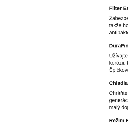
Filter 
Zabezpeč
takže ho
antibak
DuraFi
Užívajte
korózii,
Špičkov
Chladi
Chráňte
generác
malý dop
Režim 