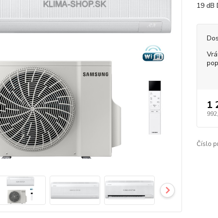
19 dB 
Dos
Vrá
pop
1 
992
Číslo p