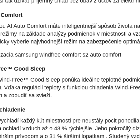
i tak užívať príjemný chlad bez obáv z účtov za elektrin
 Comfort
ou AI Auto Comfort máte inteligentnejší spôsob života n
 režimy na základe analýzy podmienok v miestnosti a vzo
icky vyberie najvhodnejší režim na zabezpečenie optim
ree™ Good Sleep
ind-Free™ Good Sleep ponúka ideálne teplotné podmi
u. Vďaka regulácii teploty s funkciou chladenia Wind-F
 a zobudiť sa svieži.
chladenie
ychladí každý kút miestnosti pre neustály pocit pohodlia
a ochladí vzduch až o 43 % rýchlejšie. Jeho pokročilý di
irším prívodom a o 31 % širšími lopatkami. Studený vzdu