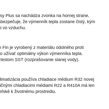
Easy Plus sa nachádza zvonka na hornej strane,
abezpečuje, že výmenník tepla zostane čistý, kým
i vo vzduchu.
 Fin je vyrobený z materiálu odolného proti
bo užívať optimálny výkon výmenníka tepla.
 testom SST (rozprašovanie slanej vody).
limatizácia používa chladiace médium R32 novej
adičnými chladiacimi médiami R22 a R410A má len
eľské k životnému prostrediu.