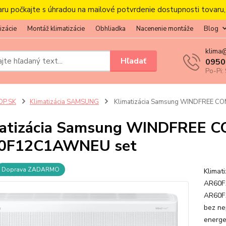
aru počkajte s úhradou na mailové potvrdenie dostupnosti tovaru
izácie
Montáž klimatizácie
Obhliadka
Nacenenie montáže
Blog
klima
Hľadať
0950
Po-Pi:
OP.SK
Klimatizácia SAMSUNG
Klimatizácia Samsung WINDFREE 
matizácia Samsung WINDFREE 
0F12C1AWNEU set
Doprava ZADARMO
Klima
AR60F1
AR60F
bez ne
energe