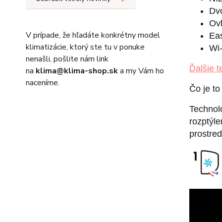
Dvo
Ovl
V prípade, že hľadáte konkrétny model
Eas
klimatizácie, ktorý ste tu v ponuke
Wi
nenašli, pošlite nám link
Ďalšie t
na
klima@klima-shop.sk
a my Vám ho
naceníme.
Čo je to
Technoló
rozptýl
prostred