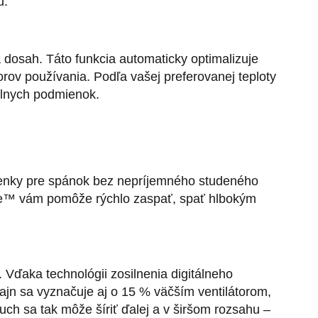
u.
a dosah. Táto funkcia automaticky optimalizuje
rov používania. Podľa vašej preferovanej teploty
álnych podmienok.
enky pre spánok bez nepríjemného studeného
ree™ vám pomôže rýchlo zaspať, spať hlbokým
. Vďaka technológii zosilnenia digitálneho
zajn sa vyznačuje aj o 15 % väčším ventilátorom,
ch sa tak môže šíriť ďalej a v širšom rozsahu –