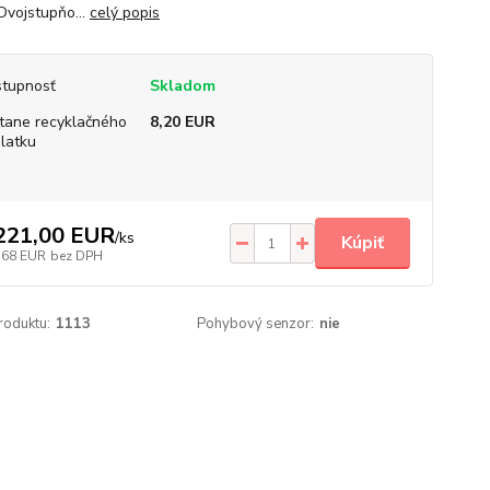
Dvojstupňo...
celý popis
tupnosť
Skladom
tane recyklačného
8,20 EUR
latku
221,00 EUR
/
ks
Kúpiť
,68 EUR
bez DPH
roduktu:
1113
Pohybový senzor:
nie