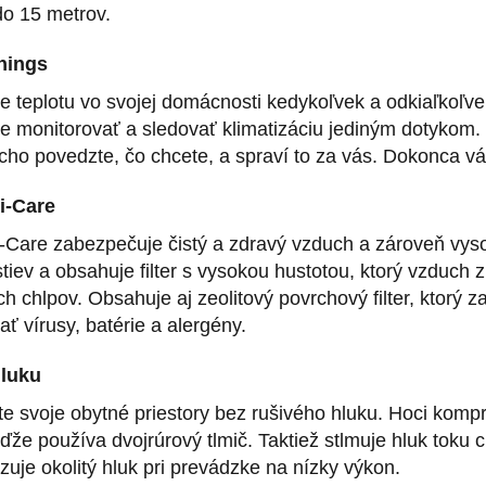
do 15 metrov.
hings
te teplotu vo svojej domácnosti kedykoľvek a odkiaľkoľ
e monitorovať a sledovať klimatizáciu jediným dotykom. 
cho povedzte, čo chcete, a spraví to za vás. Dokonca v
ri-Care
Tri-Care zabezpečuje čistý a zdravý vzduch a zároveň vy
stiev a obsahuje filter s vysokou hustotou, ktorý vzduch
ch chlpov. Obsahuje aj zeolitový povrchový filter, ktor
ať vírusy, batérie a alergény.
hluku
e svoje obytné priestory bez rušivého hluku. Hoci kompr
eďže používa dvojrúrový tlmič. Taktiež stlmuje hluk toku
zuje okolitý hluk pri prevádzke na nízky výkon.