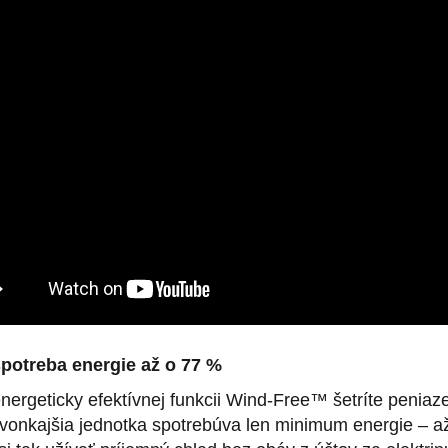
spotreba energie až o 77 %
ergeticky efektívnej funkcii Wind-Free™ šetríte peniaz
vonkajšia jednotka spotrebúva len minimum energie – až