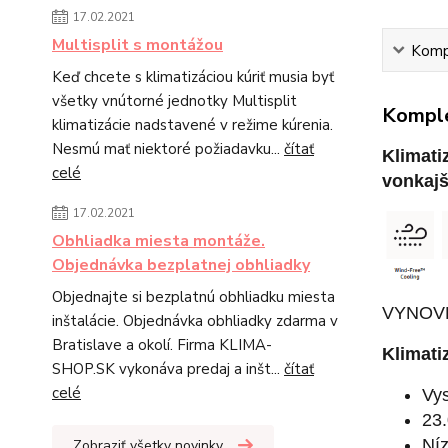
17.02.2021
Multisplit s montážou
Kompl
Keď chcete s klimatizáciou kúriť musia byť
všetky vnútorné jednotky Multisplit
Komple
klimatizácie nadstavené v režime kúrenia.
Nesmú mať niektoré požiadavku...
čítať
Klimat
celé
vonkaj
17.02.2021
Obhliadka miesta montáže.
Objednávka bezplatnej obhliadky
Objednajte si bezplatnú obhliadku miesta
VYNOV
inštalácie. Objednávka obhliadky zdarma v
Bratislave a okolí. Firma KLIMA-
Klimati
SHOP.SK vykonáva predaj a inšt...
čítať
celé
Vys
23.
Níz
Zobraziť všetky novinky