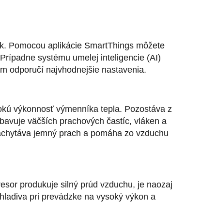
vek. Pomocou aplikácie SmartThings môžete
Prípadne systému umelej inteligencie (AI)
ám odporučí najvhodnejšie nastavenia.
sokú výkonnosť výmenníka tepla. Pozostáva z
 zbavuje väčších prachových častíc, vláken a
ý zachytáva jemný prach a pomáha zo vzduchu
esor produkuje silný prúd vzduchu, je naozaj
 chladiva pri prevádzke na vysoký výkon a