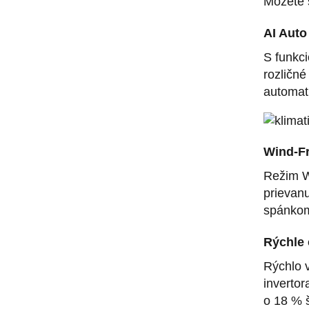
Môžete s
AI Auto
S funkci
rozličné
automat
Wind-F
Režim W
prievan
spánkom
Rýchle 
Rýchlo v
invertor
o 18 % š