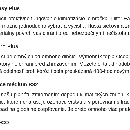
Easy Plus
iť efektívne fungovanie klimatizácie je hračka. Filter 
 možno jednoducho vybrať a vyčistiť. Hustá sieťovina z
teriálny povrch vás chráni pred nebezpečnými nečistotam
n™ Plus
 si príjemný chlad omnoho dlhšie. Výmenník tepla Ocean
 ktorý ho chráni pred zhrdzavením. Môžete si tak dlhodo
á odolnosť proti korózii bola preukázaná 480-hodinovým
ace médium R32
 našu planétu zmiernením dopadu klimatických zmien. K
ie, ktoré nenarušuje ozónovú vrstvu a v porovnaní s tr
ad na globálne otepľovanie. Je preto omnoho viac priat
ECO