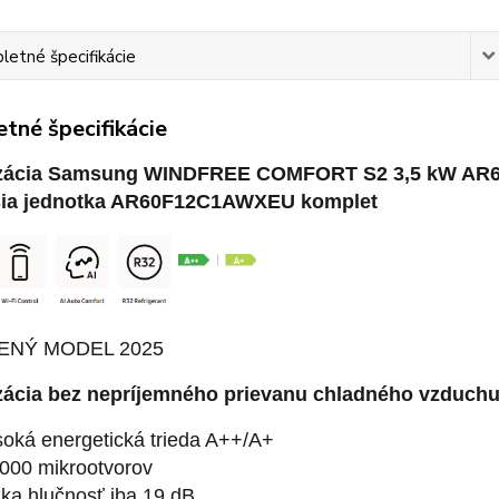
etné špecifikácie
tné špecifikácie
izácia Samsung WINDFREE COMFORT S2 3,5 kW 
šia jednotka AR60F12C1AWXEU komplet
ENÝ MODEL 2025
zácia bez nepríjemného prievanu chladného vzduch
oká energetická trieda A++/A+
000 mikrootvorov
ka hlučnosť iba 19 dB