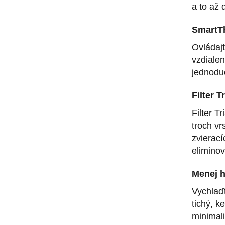
a to až 
SmartT
Ovládaj
vzdialen
jednodu
Filter T
Filter 
troch vr
zvierací
eliminov
Menej 
Vychlaďt
tichý, k
minimali