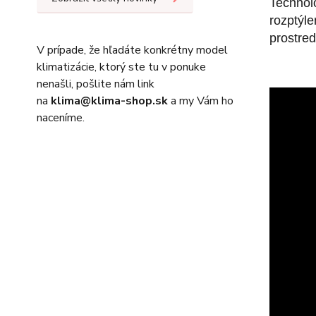
Technoló
rozptýl
prostred
V prípade, že hľadáte konkrétny model
klimatizácie, ktorý ste tu v ponuke
nenašli, pošlite nám link
na
klima@klima-shop.sk
a my Vám ho
naceníme.