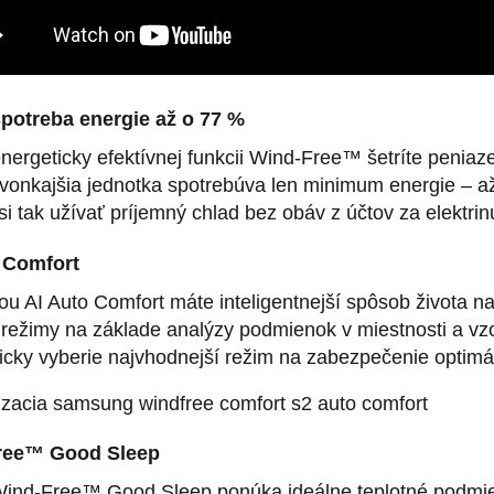
spotreba energie až o 77 %
ergeticky efektívnej funkcii Wind-Free™ šetríte peniaz
vonkajšia jednotka spotrebúva len minimum energie – až
i tak užívať príjemný chlad bez obáv z účtov za elektrin
 Comfort
ou AI Auto Comfort máte inteligentnejší spôsob života n
 režimy na základe analýzy podmienok v miestnosti a vzo
icky vyberie najvhodnejší režim na zabezpečenie optim
ree™ Good Sleep
ind-Free™ Good Sleep ponúka ideálne teplotné podmi