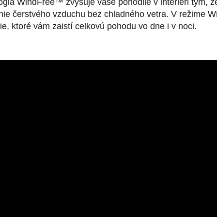
gia WindFree™ zvyšuje vaše pohodlie v interiéri tým, ž
enie čerstvého vzduchu bez chladného vetra. V režime W
ie, ktoré vám zaistí celkovú pohodu vo dne i v noci.