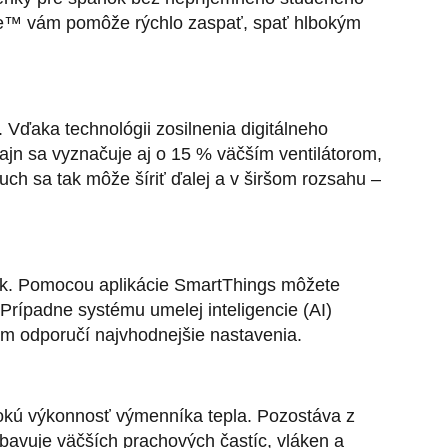
ree™ vám pomôže rýchlo zaspať, spať hlbokým
. Vďaka technológii zosilnenia digitálneho
zajn sa vyznačuje aj o 15 % väčším ventilátorom,
ch sa tak môže šíriť ďalej a v širšom rozsahu –
vek. Pomocou aplikácie SmartThings môžete
Prípadne systému umelej inteligencie (AI)
ám odporučí najvhodnejšie nastavenia.
sokú výkonnosť výmenníka tepla. Pozostáva z
 zbavuje väčších prachových častíc, vláken a