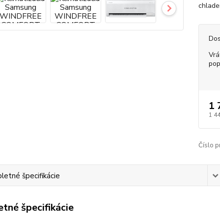
chlade
Dos
Vrá
pop
1 
1 4
Číslo p
etné špecifikácie
tné špecifikácie