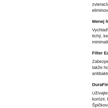
zvierací
eliminov
Menej 
Vychlaďt
tichý, k
minimali
Filter 
Zabezpeč
takže ho
antibak
DuraFi
Užívajte
korózii,
Špičkov