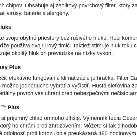
ch chlpov. Obsahuje aj zeolitový povrchový filter, ktor
ať vírusy, batérie a alergény.
hluku
e svoje obytné priestory bez rušivého hluku. Hoci kompr
eďže používa dvojrúrový tlmič. Taktiež stlmuje hluk toku
zuje okolitý hluk pri prevádzke na nízky výkon.
Easy Plus
iť efektívne fungovanie klimatizácie je hračka. Filter 
 možno jednoducho vybrať a vyčistiť. Hustá sieťovina z
teriálny povrch vás chráni pred nebezpečnými nečistotam
n™ Plus
 si príjemný chlad omnoho dlhšie. Výmenník tepla Ocean
 ktorý ho chráni pred zhrdzavením. Môžete si tak dlhodo
á odolnosť proti korózii bola preukázaná 480-hodinovým