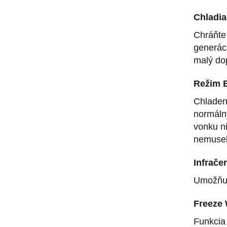
Chladi
Chráňte
generác
malý dop
Režim 
Chladen
normáln
vonku ni
nemuseli
Infrače
Umožňuj
Freeze
Funkcia