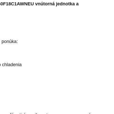
AR60F18C1AWNEU
vnútorná jednotka a
u
ponúka:
o chladenia