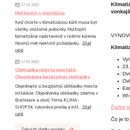
Klimat
17.02.2021
vonkaj
Multisplit s montážou
Keď chcete s klimatizáciou kúriť musia byť
všetky vnútorné jednotky Multisplit
VYNOV
klimatizácie nadstavené v režime kúrenia.
Nesmú mať niektoré požiadavku...
čítať
Klimati
celé
Vys
17.02.2021
23.
Obhliadka miesta montáže.
Dvo
Objednávka bezplatnej obhliadky
Ovl
Objednajte si bezplatnú obhliadku miesta
Eas
inštalácie. Objednávka obhliadky zdarma v
Wi
Bratislave a okolí. Firma KLIMA-
SHOP.SK vykonáva predaj a inšt...
čítať
Ďalšie t
celé
Čo je to
Zobraziť všetky novinky