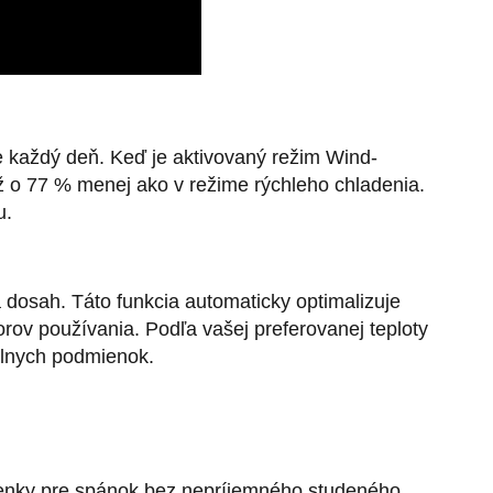
e každý deň. Keď je aktivovaný režim Wind-
 o 77 % menej ako v režime rýchleho chladenia.
u.
a dosah. Táto funkcia automaticky optimalizuje
rov používania. Podľa vašej preferovanej teploty
álnych podmienok.
enky pre spánok bez nepríjemného studeného