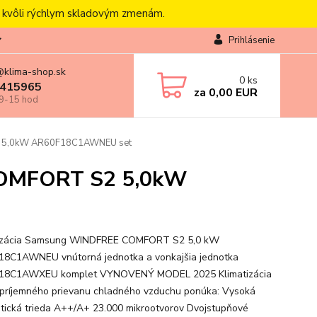
, kvôli rýchlym skladovým zmenám.
Prihlásenie
@klima-shop.sk
0
ks
415965
za
0,00 EUR
 9-15 hod
2 5,0kW AR60F18C1AWNEU set
COMFORT S2 5,0kW
tizácia Samsung WINDFREE COMFORT S2 5,0 kW
8C1AWNEU vnútorná jednotka a vonkajšia jednotka
18C1AWXEU komplet VYNOVENÝ MODEL 2025 Klimatizácia
príjemného prievanu chladného vzduchu ponúka: Vysoká
tická trieda A++/A+ 23.000 mikrootvorov Dvojstupňové