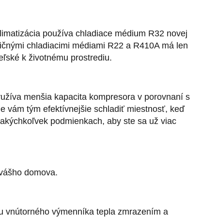
limatizácia používa chladiace médium R32 novej
adičnými chladiacimi médiami R22 a R410A má len
eľské k životnému prostrediu.
užíva menšia kapacita kompresora v porovnaní s
 vám tým efektívnejšie schladiť miestnosť, keď
ri akýchkoľvek podmienkach, aby ste sa už viac
 vášho domova.
hu vnútorného výmenníka tepla zmrazením a