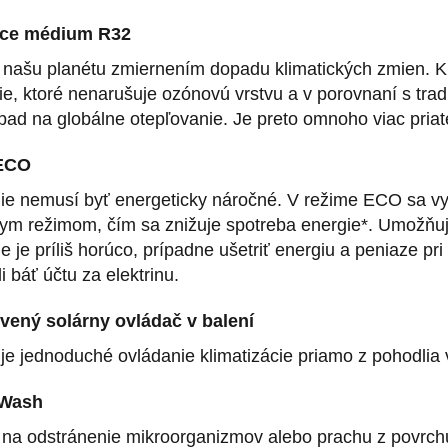
ace médium R32
 našu planétu zmiernením dopadu klimatických zmien. K
ie, ktoré nenarušuje ozónovú vrstvu a v porovnaní s tr
ad na globálne otepľovanie. Je preto omnoho viac priat
ECO
ie nemusí byť energeticky náročné. V režime ECO sa vy
ym režimom, čím sa znižuje spotreba energie*. Umožňuje
e je príliš horúco, prípadne ušetriť energiu a peniaze p
 báť účtu za elektrinu.
rvený solárny ovládač v balení
e jednoduché ovládanie klimatizácie priamo z pohodlia
 Wash
 na odstránenie mikroorganizmov alebo prachu z povrc