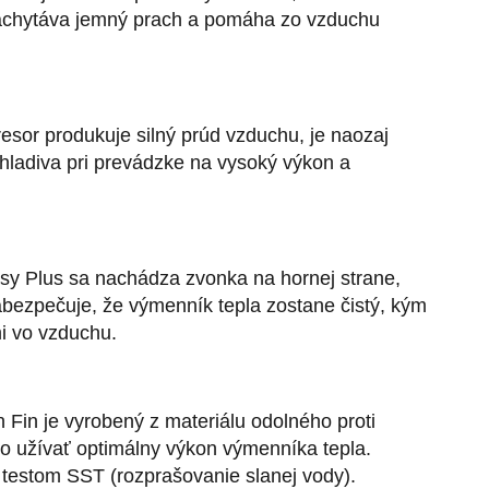
ý zachytáva jemný prach a pomáha zo vzduchu
esor produkuje silný prúd vzduchu, je naozaj
 chladiva pri prevádzke na vysoký výkon a
Easy Plus sa nachádza zvonka na hornej strane,
abezpečuje, že výmenník tepla zostane čistý, kým
i vo vzduchu.
 Fin je vyrobený z materiálu odolného proti
bo užívať optimálny výkon výmenníka tepla.
 testom SST (rozprašovanie slanej vody).