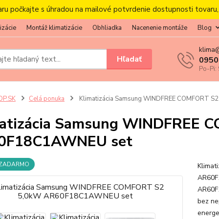
aru počkajte s úhradou na mailové potvrdenie dostupnosti tovaru
izácie
Montáž klimatizácie
Obhliadka
Nacenenie montáže
Blog
klima
Hľadať
0950
Po-Pi:
OP.SK
Celá ponuka
Klimatizácia Samsung WINDFREE COMFORT S
matizácia Samsung WINDFREE 
0F18C1AWNEU set
 ZADARMO
Klima
AR60F1
AR60F
bez ne
energe