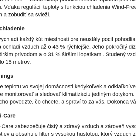
u. Vďaka regulácii teploty s funkciou chladenia Wind-F
 a zobudiť sa svieži.
chladenie
ychladí každý kút miestnosti pre neustály pocit pohodlia
a ochladí vzduch až o 43 % rýchlejšie. Jeho pokročilý di
irším prívodom a o 31 % širšími lopatkami. Studený vzdu
do 15 metrov.
hings
te teplotu vo svojej domácnosti kedykoľvek a odkiaľkoľ
e monitorovať a sledovať klimatizáciu jediným dotykom. 
cho povedzte, čo chcete, a spraví to za vás. Dokonca v
ri-Care
Tri-Care zabezpečuje čistý a zdravý vzduch a zároveň vy
stiev a obsahuje filter s vysokou hustotou, ktorý vzduch