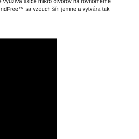
e využíva tisíce mikro otvorov na rovnomerné
indFree™ sa vzduch šíri jemne a vytvára tak