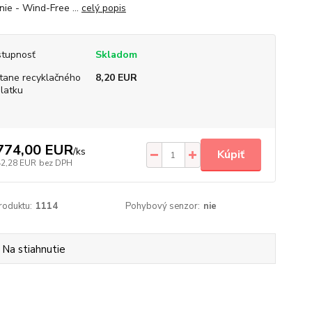
nie - Wind-Free ...
celý popis
tupnosť
Skladom
tane recyklačného
8,20 EUR
latku
774,00 EUR
/
ks
Kúpiť
42,28 EUR
bez DPH
roduktu:
1114
Pohybový senzor:
nie
Na stiahnutie