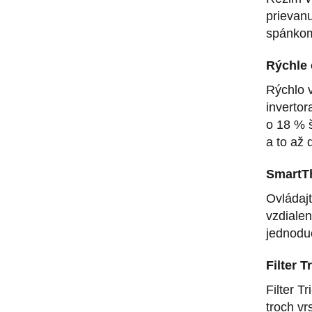
prievan
spánkom
Rýchle 
Rýchlo v
invertor
o 18 % š
a to až 
SmartT
Ovládaj
vzdialen
jednodu
Filter T
Filter 
troch vr