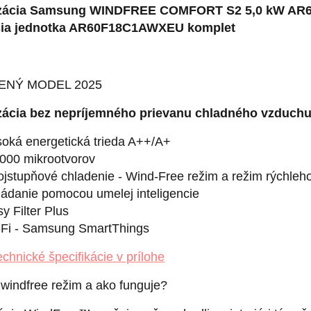
izácia Samsung WINDFREE COMFORT S2 5,0 kW 
šia jednotka AR60F18C1AWXEU komplet
ENÝ MODEL 2025
zácia bez nepríjemného prievanu chladného vzduch
oká energetická trieda A++/A+
000 mikrootvorov
jstupňové chladenie - Wind-Free režim a režim rýchleh
ádanie pomocou umelej inteligencie
y Filter Plus
-Fi - Samsung SmartThings
echnické špecifikácie v prílohe
 windfree režim a ako funguje?