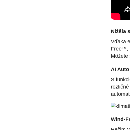
Nižšia 
Vďaka en
Free™, 
Môžete s
AI Auto
S funkci
rozličné
automat
Wind-F
Režim W