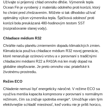
Užívajte si príjemný chlad omnoho dlhšie. Výmenník tepla
Ocean Fin je vyrobený z materiálu odolného proti korózii, ktorý
ho chráni pred zhrdzavením. Môžete si tak dlhodobo užívať
optimálny výkon výmenníka tepla. Špičková odolnosť proti
korózii bola preukázaná 480-hodinovým testom SST
(rozprašovanie slanej vody).
Chladiace médium R32
Chráňte našu planétu zmiernením dopadu klimatických zmien.
Klimatizácia používa chladiace médium R32 novej generácie,
ktoré nenarušuje ozónovú vrstvu a v porovnaní s tradičnými
chladiacimi médiami R22 a R410A má len malý dopad na
globálne otepľovanie. Je preto omnoho viac priateľské k
životnému prostrediu.
Režim ECO
Chladenie nemusí byť energeticky náročné. V režime ECO sa
využíva menšia kapacita kompresora v porovnaní s normálnym
režimom, čím sa znižuje spotreba energie*. Umožňuje vám tým
efektívnejšie schladiť miestnosť, keď vonku nie je príliš horúco,