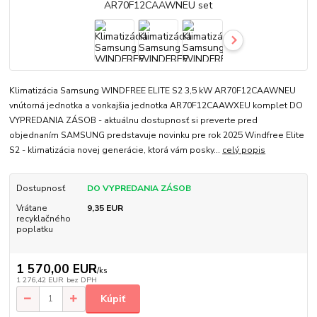
Klimatizácia Samsung WINDFREE ELITE S2 3,5 kW AR70F12CAAWNEU
vnútorná jednotka a vonkajšia jednotka AR70F12CAAWXEU komplet DO
VYPREDANIA ZÁSOB - aktuálnu dostupnosť si preverte pred
objednaním SAMSUNG predstavuje novinku pre rok 2025 Windfree Elite
S2 - klimatizácia novej generácie, ktorá vám posky...
celý popis
Dostupnosť
DO VYPREDANIA ZÁSOB
Vrátane
9,35 EUR
recyklačného
poplatku
1 570,00 EUR
/
ks
1 276,42 EUR
bez DPH
Kúpiť