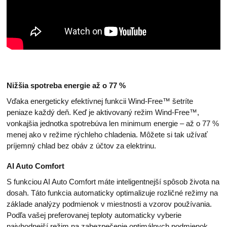
Nižšia spotreba energie až o 77 %
Vďaka energeticky efektívnej funkcii Wind-Free™ šetríte
peniaze každý deň. Keď je aktivovaný režim Wind-Free™,
vonkajšia jednotka spotrebúva len minimum energie – až o 77 %
menej ako v režime rýchleho chladenia. Môžete si tak užívať
príjemný chlad bez obáv z účtov za elektrinu.
AI Auto Comfort
S funkciou AI Auto Comfort máte inteligentnejší spôsob života na
dosah. Táto funkcia automaticky optimalizuje rozličné režimy na
základe analýzy podmienok v miestnosti a vzorov používania.
Podľa vašej preferovanej teploty automaticky vyberie
najvhodnejší režim na zabezpečenie optimálnych podmienok.