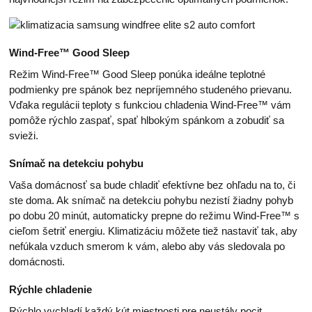
Wind-Free™ Good Sleep
Režim Wind-Free™ Good Sleep ponúka ideálne teplotné
podmienky pre spánok bez nepríjemného studeného prievanu.
Vďaka regulácii teploty s funkciou chladenia Wind-Free™ vám
pomôže rýchlo zaspať, spať hlbokým spánkom a zobudiť sa
svieži.
Snímač na detekciu pohybu
Vaša domácnosť sa bude chladiť efektívne bez ohľadu na to, či
ste doma. Ak snímač na detekciu pohybu nezistí žiadny pohyb
po dobu 20 minút, automaticky prepne do režimu Wind-Free™ s
cieľom šetriť energiu. Klimatizáciu môžete tiež nastaviť tak, aby
nefúkala vzduch smerom k vám, alebo aby vás sledovala po
domácnosti.
Rýchle chladenie
Rýchlo vychladí každý kút miestnosti pre neustály pocit