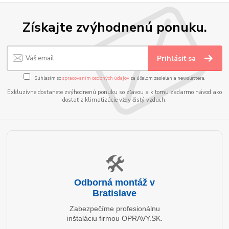
Získajte zvýhodnenú ponuku.
Prihlásiť sa
Súhlasím so
spracovaním osobných údajov
za účelom zasielania newslettera.
Exkluzívne dostanete zvýhodnenú ponuku so zľavou a k tomu zadarmo návod ako
dostať z klimatizácie vždy čistý vzduch.
🛠️
Odborná montáž v
Bratislave
Zabezpečíme profesionálnu
inštaláciu firmou OPRAVY.SK.