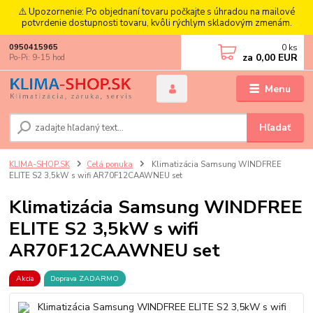
⚠️ Upozornenie: Po objednaní tovaru počkajte s úhradou na mailové
potvrdenie dostupnosti tovaru, kvôli rýchlym skladovým zmenám.
0
ks
0950415965
za
0,00 EUR
Po-Pi: 9-15 hod
Menu
Hľadať
KLIMA-SHOP.SK
Celá ponuka
Klimatizácia Samsung WINDFREE
ELITE S2 3,5kW s wifi AR70F12CAAWNEU set
Klimatizácia Samsung WINDFREE
ELITE S2 3,5kW s wifi
AR70F12CAAWNEU set
Akcia
Doprava ZADARMO