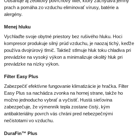
Obsahuje aj zeolitový povrchový filter, ktorý zachytáva jemný
prach a pomáha zo vzduchu eliminovať vírusy, batérie a
alergény.
Menej hluku
Vychlaďte svoje obytné priestory bez rušivého hluku. Hoci
kompresor produkuje silný prúd vzduchu, je naozaj tichý, keďže
používa dvojrúrový tlmič. Taktiež stlmuje hluk toku chladiva pri
prevádzke na vysoký výkon a minimalizuje okolitý hluk pri
prevádzke na nízky výkon.
Filter Easy Plus
Zabezpečiť efektívne fungovanie klimatizácie je hračka. Filter
Easy Plus sa nachádza zvonka na hornej strane, takže ho
možno jednoducho vybrať a vyčistiť. Hustá sieťovina
zabezpečuje, že výmenník tepla zostane čistý, kým
antibakteriálny povrch vás chráni pred nebezpečnými
nečistotami vo vzduchu.
DuraFin™ Plus