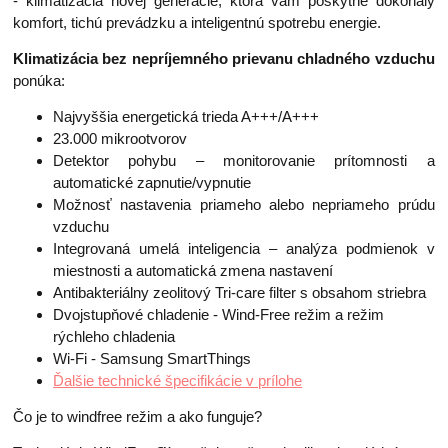
- klimatizácia novej generácie, ktorá vám poskytne dokonalý
komfort, tichú prevádzku a inteligentnú spotrebu energie.
Klimatizácia bez nepríjemného prievanu chladného vzduchu
ponúka:
Najvyššia energetická trieda A+++/A+++
23.000 mikrootvorov
Detektor pohybu – monitorovanie prítomnosti a
automatické zapnutie/vypnutie
Možnosť nastavenia priameho alebo nepriameho prúdu
vzduchu
Integrovaná umelá inteligencia – analýza podmienok v
miestnosti a automatická zmena nastavení
Antibakteriálny zeolitový Tri-care filter s obsahom striebra
Dvojstupňové chladenie - Wind-Free režim a režim
rýchleho chladenia
Wi-Fi - Samsung SmartThings
Ďalšie technické špecifikácie v prílohe
Čo je to windfree režim a ako funguje?