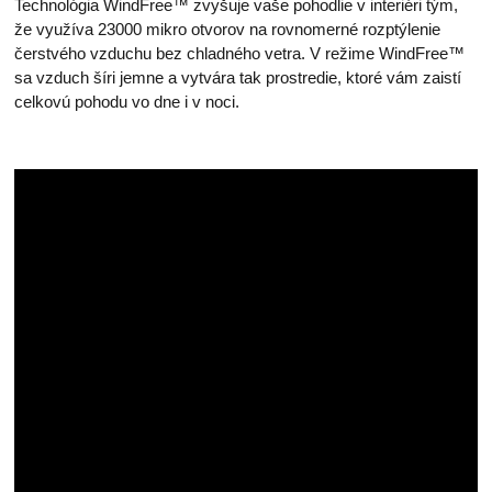
Technológia WindFree™ zvyšuje vaše pohodlie v interiéri tým,
že využíva 23000 mikro otvorov na rovnomerné rozptýlenie
čerstvého vzduchu bez chladného vetra. V režime WindFree™
sa vzduch šíri jemne a vytvára tak prostredie, ktoré vám zaistí
celkovú pohodu vo dne i v noci.