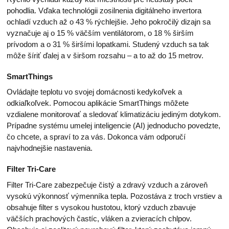
pohodlia. Vďaka technológii zosilnenia digitálneho invertora
ochladí vzduch až o 43 % rýchlejšie. Jeho pokročilý dizajn sa
vyznačuje aj o 15 % väčším ventilátorom, o 18 % širším
prívodom a o 31 % širšími lopatkami. Studený vzduch sa tak
môže šíriť ďalej a v širšom rozsahu – a to až do 15 metrov.
SmartThings
Ovládajte teplotu vo svojej domácnosti kedykoľvek a
odkiaľkoľvek. Pomocou aplikácie SmartThings môžete
vzdialene monitorovať a sledovať klimatizáciu jediným dotykom.
Prípadne systému umelej inteligencie (AI) jednoducho povedzte,
čo chcete, a spraví to za vás. Dokonca vám odporučí
najvhodnejšie nastavenia.
Filter Tri-Care
Filter Tri-Care zabezpečuje čistý a zdravý vzduch a zároveň
vysokú výkonnosť výmenníka tepla. Pozostáva z troch vrstiev a
obsahuje filter s vysokou hustotou, ktorý vzduch zbavuje
väčších prachových častíc, vláken a zvieracích chlpov.