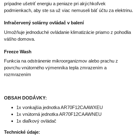
prípadne ušetriť energiu a peniaze pri akýchkoľvek
podmienkach, aby ste sa už viac nemuseli báť účtu za elektrinu.
Infračervený solárny ovládač v balení
Umožňuje jednoduché ovládanie klimatizácie priamo z pohodlia
vášho domova.
Freeze Wash
Funkcia na odstránenie mikroorganizmov alebo prachu z
povrchu vnútorného výmenníka tepla zmrazením a
rozmrazením
OBSAH DODÁVKY:
1x vonkajšia jednotka AR70F12CAAWXEU
1x vnútorná jednotka AR70F12CAAWNEU
1x diaľkový ovládač
Technické údaje: