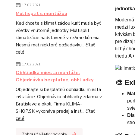
17.02.2021
jednotka
Multisplit s montážou
Moderná 
Keď chcete s klimatizáciou kúriť musia byť
medzi lu
všetky vnútorné jednotky Multisplit
krivkám 
klimatizácie nadstavené v režime kúrenia.
pre dizaj
Nesmú mať niektoré požiadavku...
čítať
tichý cho
celé
triedu
A+
17.02.2021
Obhliadka miesta montáže.
Objednávka bezplatnej obhliadky
🎨 Ex
Objednajte si bezplatnú obhliadku miesta
Mat
inštalácie. Objednávka obhliadky zdarma v
per
Bratislave a okolí. Firma KLIMA-
svi
SHOP.SK vykonáva predaj a inšt...
čítať
Dis
celé
str
Zobraziť všetky novinky