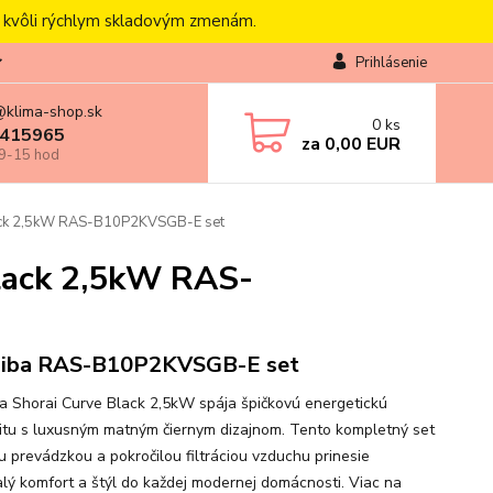
, kvôli rýchlym skladovým zmenám.
Prihlásenie
@klima-shop.sk
0
ks
415965
za
0,00 EUR
 9-15 hod
lack 2,5kW RAS-B10P2KVSGB-E set
Black 2,5kW RAS-
hiba RAS-B10P2KVSGB-E set
a Shorai Curve Black 2,5kW spája špičkovú energetickú
vitu s luxusným matným čiernym dizajnom. Tento kompletný set
ou prevádzkou a pokročilou filtráciou vzduchu prinesie
lý komfort a štýl do každej modernej domácnosti. Viac na