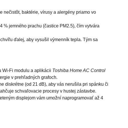
 nečistôt, baktérie, vírusy a alergény priamo vo
94 % jemného prachu (častice PM2.5), čím vytvára
e chvíľu ďalej, aby vysušil výmenník tepla. Tým sa
Wi-Fi modulu a aplikácii
Toshiba Home AC Control
ergie v prehľadných grafoch.
 diskrétne (od 21 dB), aby vás nerušila pri spánku či
uľahčuje schvaľovacie procesy v hustej zástavbe.
vieteným displejom vám umožní naprogramovať až 4