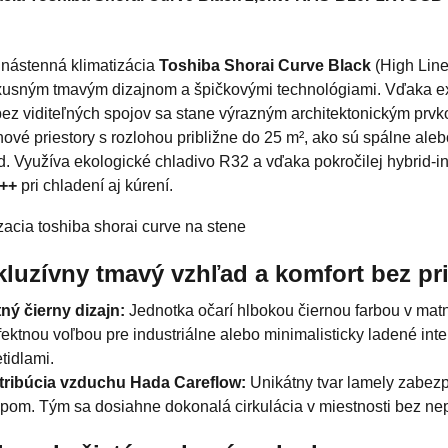
nástenná klimatizácia
Toshiba Shorai Curve Black
(High Line
xusným tmavým dizajnom a špičkovými technológiami. Vďaka 
bez viditeľných spojov sa stane výrazným architektonickým prv
nové priestory s rozlohou približne do 25 m², ako sú spálne ale
d. Využíva ekologické chladivo R32 a vďaka pokročilej hybrid-i
++
pri chladení aj kúrení.
kluzívny tmavý vzhľad a komfort bez pr
ný čierny dizajn:
Jednotka očarí hlbokou čiernou farbou v mat
fektnou voľbou pre industriálne alebo minimalisticky ladené int
etidlami.
tribúcia vzduchu Hada Careflow:
Unikátny tvar lamely zabez
opom. Tým sa dosiahne dokonalá cirkulácia v miestnosti bez ne