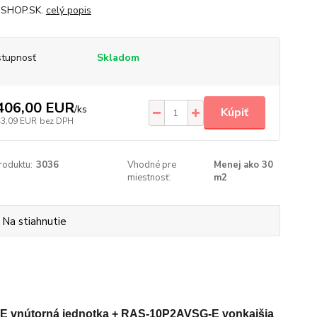
-SHOP.SK.
celý popis
tupnosť
Skladom
406,00 EUR
/
ks
Kúpiť
43,09 EUR
bez DPH
roduktu:
3036
Vhodné pre
Menej ako 30
miestnosť:
m2
Na stiahnutie
E vnútorná jednotka + RAS-10P2AVSG-E vonkajšia