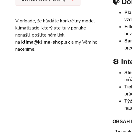
🍃 Do
Pla
vzd
V prípade, že hľadáte konkrétny model
Fil
klimatizácie, ktorý ste tu v ponuke
bez
nenašli, pošlite nám link
Sam
na
klima@klima-shop.sk
a my Vám ho
pre
naceníme.
⚙️ In
Sle
môž
Tic
prá
Tý
nas
OBSAH 
- 1x von