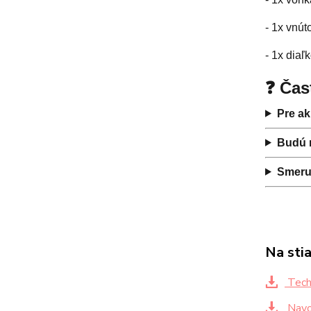
- 1x vnú
- 1x diaľ
❓ Čas
Pre ak
Budú 
Smeruj
Na sti
Tech.
Navod