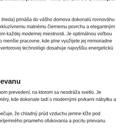
 trieda) prináša do vášho domova dokonalú rovnováhu
exkluzívnemu matnému čiernemu povrchu a elegantným
kom každej modernej miestnosti. Je optimálnou voľbou
bo menšie pracovne, kde plne využijete jej mimoriadne
nvertorovej technológii dosahuje najvyššiu energetickú
ievanu
nom prevedení, na ktorom sa neodráža svetlo. Je
eriéry, kde dokonale ladí s modernými prvkami nábytku a
pečuje, že chladný prúd vzduchu jemne kĺže pod
príjemného priameho ofukovania a pocitu prievanu.