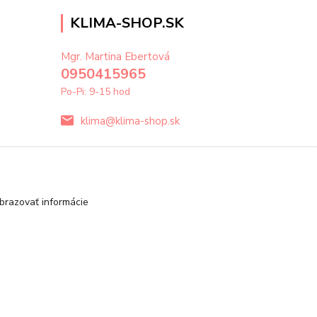
KLIMA-SHOP.SK
Mgr. Martina Ebertová
0950415965
Po-Pi: 9-15 hod
klima@klima-shop.sk
brazovať informácie
Vytvorené na
Eshop-rychlo.sk