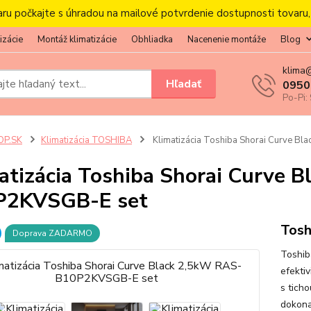
aru počkajte s úhradou na mailové potvrdenie dostupnosti tovaru
izácie
Montáž klimatizácie
Obhliadka
Nacenenie montáže
Blog
klima
Hľadať
0950
Po-Pi:
OP.SK
Klimatizácia TOSHIBA
Klimatizácia Toshiba Shorai Curve B
atizácia Toshiba Shorai Curve 
P2KVSGB-E set
Tos
Doprava ZADARMO
Toshib
efekti
s tich
dokona