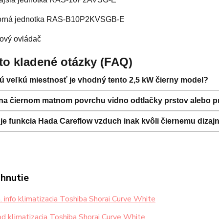
torná jednotka RAS-B10P2KVSGB-E
kový ovládač
to kladené otázky (FAQ)
ú veľkú miestnosť je vhodný tento 2,5 kW čierny model?
na čiernom matnom povrchu vidno odtlačky prstov alebo p
e funkcia Hada Careflow vzduch inak kvôli čiernemu dizaj
ahnutie
 info klimatizacia Toshiba Shorai Curve White
 klimatizacia Toshiba Shorai Curve White