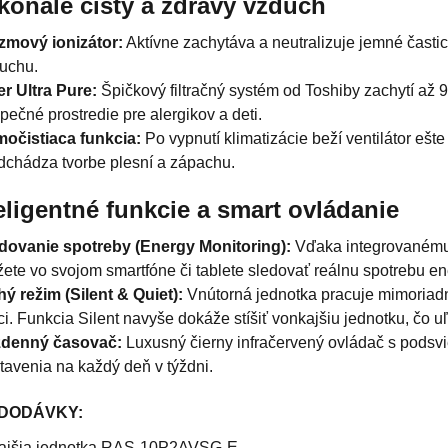
konale čistý a zdravý vzduch
zmový ionizátor:
Aktívne zachytáva a neutralizuje jemné častice
uchu.
ter Ultra Pure:
Špičkový filtračný systém od Toshiby zachytí až 
pečné prostredie pre alergikov a deti.
očistiaca funkcia:
Po vypnutí klimatizácie beží ventilátor ešt
dchádza tvorbe plesní a zápachu.
teligentné funkcie a smart ovládanie
dovanie spotreby (Energy Monitoring):
Vďaka integrovanému 
ete vo svojom smartfóne či tablete sledovať reálnu spotrebu en
hý režim (Silent & Quiet):
Vnútorná jednotka pracuje mimoriadne
ci. Funkcia Silent navyše dokáže stíšiť vonkajšiu jednotku, čo 
ždenný časovač:
Luxusný čierny infračervený ovládač s pods
tavenia na každý deň v týždni.
DODÁVKY:
kajšia jednotka RAS-10P2AVSG-E