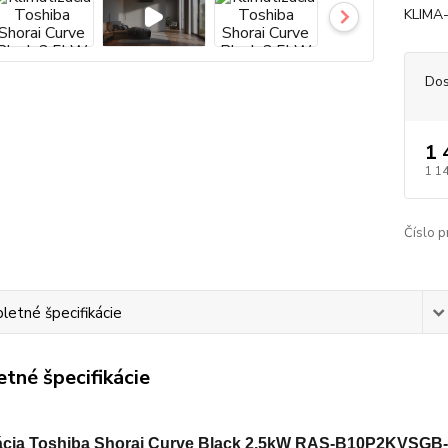
KLIMA
Dos
1 
1 1
Číslo p
etné špecifikácie
tné špecifikácie
zácia Toshiba Shorai Curve Black 2,5kW RAS-B10P2KVSGB-