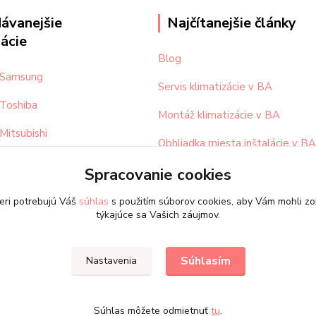
ávanejšie
Najčítanejšie články
zácie
Blog
a Samsung
Servis klimatizácie v BA
 Toshiba
Montáž klimatizácie v BA
 Mitsubishi
Obhliadka miesta inštalácie v BA
 Daikin
Spracovanie cookies
eri potrebujú Váš
súhlas
s použitím súborov cookies, aby Vám mohli zo
týkajúce sa Vašich záujmov.
Upravit sběr cookies.
Súhlasím
Nastavenia
Súhlas môžete odmietnuť
tu
.