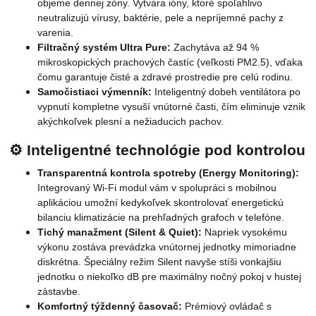
objeme dennej zóny. Vytvára ióny, ktoré spoľahlivo
neutralizujú vírusy, baktérie, pele a nepríjemné pachy z
varenia.
Filtračný systém Ultra Pure:
Zachytáva až 94 %
mikroskopických prachových častíc (veľkosti PM2.5), vďaka
čomu garantuje čisté a zdravé prostredie pre celú rodinu.
Samočistiaci výmenník:
Inteligentný dobeh ventilátora po
vypnutí kompletne vysuší vnútorné časti, čím eliminuje vznik
akýchkoľvek plesní a nežiaducich pachov.
⚙️ Inteligentné technológie pod kontrolou
Transparentná kontrola spotreby (Energy Monitoring):
Integrovaný Wi-Fi modul vám v spolupráci s mobilnou
aplikáciou umožní kedykoľvek skontrolovať energetickú
bilanciu klimatizácie na prehľadných grafoch v telefóne.
Tichý manažment (Silent & Quiet):
Napriek vysokému
výkonu zostáva prevádzka vnútornej jednotky mimoriadne
diskrétna. Špeciálny režim Silent navyše stíši vonkajšiu
jednotku o niekoľko dB pre maximálny nočný pokoj v hustej
zástavbe.
Komfortný týždenný časovač:
Prémiový ovládač s