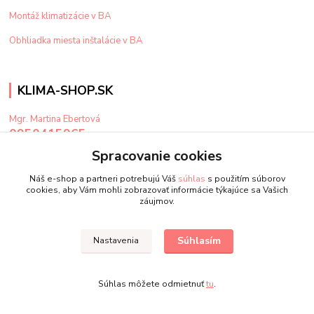
Montáž klimatizácie v BA
Obhliadka miesta inštalácie v BA
KLIMA-SHOP.SK
Mgr. Martina Ebertová
0950415965
Po-Pi: 9-15 hod
Spracovanie cookies
klima@klima-shop.sk
Náš e-shop a partneri potrebujú Váš
súhlas
s použitím súborov
cookies, aby Vám mohli zobrazovať informácie týkajúce sa Vašich
záujmov.
Súhlasím
Nastavenia
Upravit sběr cookies.
Súhlas môžete odmietnuť
tu
.
Vytvorené na
Eshop-rychlo.sk