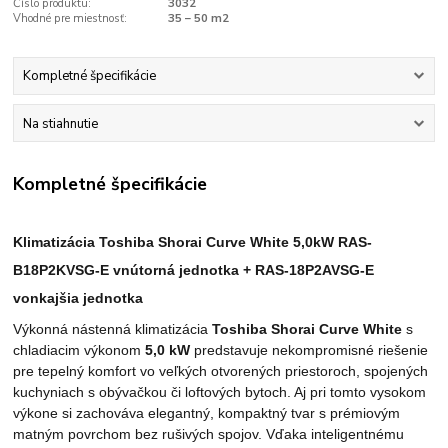
Číslo produktu:
3032
Vhodné pre miestnosť:
35 – 50 m2
Kompletné špecifikácie
Na stiahnutie
Kompletné špecifikácie
Klimatizácia Toshiba Shorai Curve White 5,0kW RAS-
B18P2KVSG-E vnútorná jednotka + RAS-18P2AVSG-E
vonkajšia jednotka
Výkonná nástenná klimatizácia
Toshiba Shorai Curve White
s
chladiacim výkonom
5,0 kW
predstavuje nekompromisné riešenie
pre tepelný komfort vo veľkých otvorených priestoroch, spojených
kuchyniach s obývačkou či loftových bytoch. Aj pri tomto vysokom
výkone si zachováva elegantný, kompaktný tvar s prémiovým
matným povrchom bez rušivých spojov. Vďaka inteligentnému