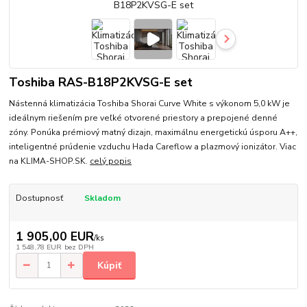
Toshiba RAS-B18P2KVSG-E set
Nástenná klimatizácia Toshiba Shorai Curve White s výkonom 5,0 kW je
ideálnym riešením pre veľké otvorené priestory a prepojené denné
zóny. Ponúka prémiový matný dizajn, maximálnu energetickú úsporu A++,
inteligentné prúdenie vzduchu Hada Careflow a plazmový ionizátor. Viac
na KLIMA-SHOP.SK.
celý popis
Dostupnosť
Skladom
1 905,00 EUR
/
ks
1 548,78 EUR
bez DPH
Kúpiť