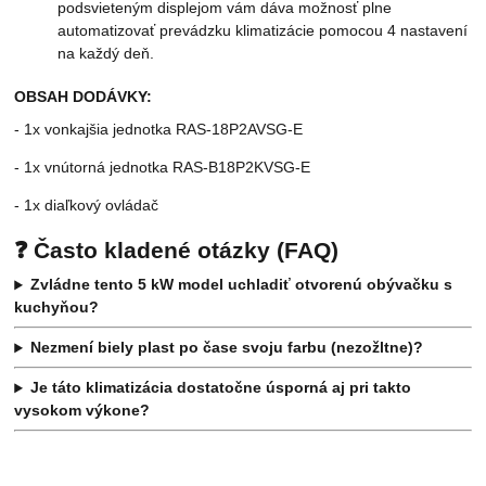
podsvieteným displejom vám dáva možnosť plne
automatizovať prevádzku klimatizácie pomocou 4 nastavení
na každý deň.
OBSAH DODÁVKY:
- 1x vonkajšia jednotka RAS-18P2AVSG-E
- 1x vnútorná jednotka RAS-B18P2KVSG-E
- 1x diaľkový ovládač
❓ Často kladené otázky (FAQ)
Zvládne tento 5 kW model uchladiť otvorenú obývačku s
kuchyňou?
Nezmení biely plast po čase svoju farbu (nezožltne)?
Je táto klimatizácia dostatočne úsporná aj pri takto
vysokom výkone?