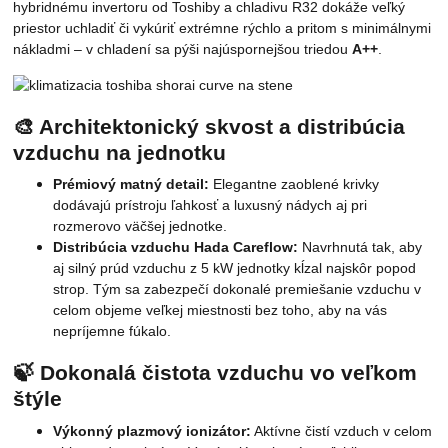
hybridnému invertoru od Toshiby a chladivu R32 dokáže veľký
priestor uchladiť či vykúriť extrémne rýchlo a pritom s minimálnymi
nákladmi – v chladení sa pýši najúspornejšou triedou
A++
.
🎨 Architektonický skvost a distribúcia
vzduchu na jednotku
Prémiový matný detail:
Elegantne zaoblené krivky
dodávajú prístroju ľahkosť a luxusný nádych aj pri
rozmerovo väčšej jednotke.
Distribúcia vzduchu Hada Careflow:
Navrhnutá tak, aby
aj silný prúd vzduchu z 5 kW jednotky kĺzal najskôr popod
strop. Tým sa zabezpečí dokonalé premiešanie vzduchu v
celom objeme veľkej miestnosti bez toho, aby na vás
nepríjemne fúkalo.
🍃 Dokonalá čistota vzduchu vo veľkom
štýle
Výkonný plazmový ionizátor:
Aktívne čistí vzduch v celom