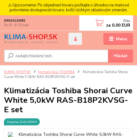
⚠️ Upozornenie: Po objednaní tovaru počkajte s úhradou na mailové
potvrdenie dostupnosti tovaru, kvôli rýchlym skladovým zmenám.
0
ks
0950415965
za
0,00 EUR
Po-Pi: 9-15 hod
Menu
Hľadať
KLIMA-SHOP.SK
Klimatizácia TOSHIBA
Klimatizácia Toshiba Shorai
Curve White 5,0kW RAS-B18P2KVSG-E set
Klimatizácia Toshiba Shorai Curve
White 5,0kW RAS-B18P2KVSG-
E set
Doprava ZADARMO